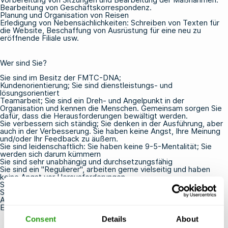
Bearbeitung von Geschäftskorrespondenz.
Planung und Organisation von Reisen
Erledigung von Nebensächlichkeiten: Schreiben von Texten für
die Website, Beschaffung von Ausrüstung für eine neu zu
eröffnende Filiale usw.
Wer sind Sie?
Sie sind im Besitz der FMTC-DNA;
Kundenorientierung; Sie sind dienstleistungs- und
lösungsorientiert
Teamarbeit; Sie sind ein Dreh- und Angelpunkt in der
Organisation und kennen die Menschen. Gemeinsam sorgen Sie
dafür, dass die Herausforderungen bewältigt werden.
Sie verbessern sich ständig; Sie denken in der Ausführung, aber
auch in der Verbesserung. Sie haben keine Angst, Ihre Meinung
und/oder Ihr Feedback zu äußern.
Sie sind leidenschaftlich: Sie haben keine 9-5-Mentalität; Sie
werden sich darum kümmern
Sie sind sehr unabhängig und durchsetzungsfähig
Sie sind ein "Regulierer", arbeiten gerne vielseitig und haben
keine Angst vor Herausforderungen
Sie haben umfangreiche Erfahrungen als Chefsekretärin
Sie sprechen mindestens 1 Fremdsprache.
Affinität und Erfahrung mit unseren Geschäfts- und/oder
Endkunden sind von Vorteil
Consent
Details
About