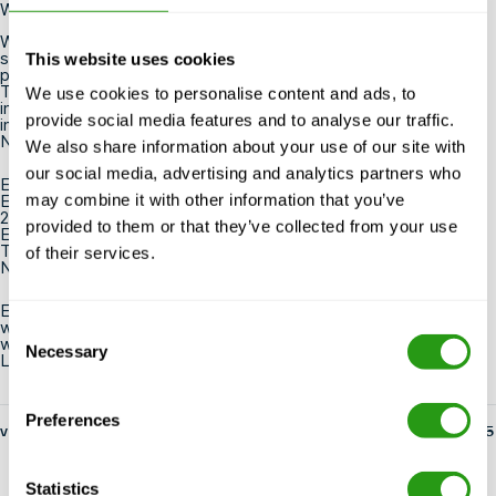
Was können Sie von uns erwarten?
Wir erwarten viel, bieten aber noch mehr. Ihre Arbeit ist
spannend, abwechslungsreich und Ihr Arbeitsumfeld ist
This website uses cookies
professionell und angenehm. Außerdem sind wir ein kleines
Team, was bedeutet, dass die Wege kurz sind. So wissen Sie
We use cookies to personalise content and ads, to
immer, woran Sie sind. Wir sind ein junges, wachsendes und
provide social media features and to analyse our traffic.
internationales Unternehmen mit noch größeren Ambitionen.
Neben einer familiären Arbeitsatmosphäre bieten wir auch:
We also share information about your use of our site with
our social media, advertising and analytics partners who
Ein Gehalt, das Ihrem Wissen und Ihrer Erfahrung entspricht.
Ein Firmenlaptop und -telefon
may combine it with other information that you’ve
25 Urlaubstage
provided to them or that they’ve collected from your use
Ein Team von netten und engagierten Kollegen
Täglich ein leckeres Mittagessen
of their services.
Nette Teamausflüge
Erkennen Sie sich in unserem Profil eines Office Managers
wieder und wollen Sie die Herausforderung annehmen, dann
Consent
warten Sie nicht länger und senden Sie Ihre Motivation und Ihren
Necessary
Selection
Lebenslauf an
hr@fmtcsafety.com.
Preferences
von fs-admin
14. Mai 2025
Statistics