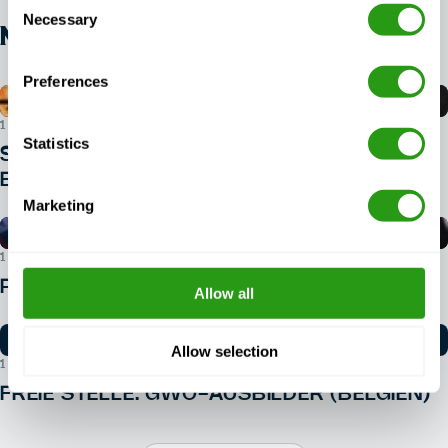
Necessary
Selection
NEWS
Preferences
14. MAI 2025
Statistics
Stellenausschreibung: Technischer
Einkäufer (32-40 Stunden)
Marketing
14. MAI 2025
Personalleiter
Allow all
Allow selection
14. MAI 2025
FREIE STELLE: GWO-AUSBILDER (BELGIEN)