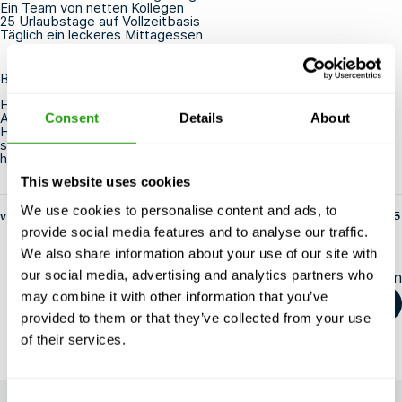
Ein Team von netten Kollegen
25 Urlaubstage auf Vollzeitbasis
Täglich ein leckeres Mittagessen
Bewerbung
Erkennen Sie sich in unserem Profil eines
Außendienstmitarbeiters wieder und wollen Sie die
Consent
Details
About
Herausforderung annehmen, dann warten Sie nicht länger und
senden Sie Ihre Motivation und Ihren Lebenslauf an
hr@fmtcsafety.com.
This website uses cookies
We use cookies to personalise content and ads, to
von fs-admin
14. Mai 2025
provide social media features and to analyse our traffic.
We also share information about your use of our site with
our social media, advertising and analytics partners who
Diesen Artikel teilen
may combine it with other information that you’ve
provided to them or that they’ve collected from your use
of their services.
Consent