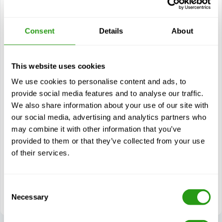
FMTC Preparation for OIM-CE
1 dzień(dni)
OIM-CE to skrót od Offshore Installation Manager -
Consent
Details
About
Controlling Emergencies, a ten kurs przygotowawczy jest
przeznaczony dla personelu wyznaczonego przez...
This website uses cookies
Bieżący kurs
We use cookies to personalise content and ads, to
provide social media features and to analyse our traffic.
Moduły
We also share information about your use of our site with
Zapoznanie się ze scenariuszami awaryjnymi istotnymi dla
our social media, advertising and analytics partners who
oceny OIM-CE
may combine it with other information that you’ve
Wprowadzenie do modelu symulatora używanego
provided to them or that they’ve collected from your use
podczas oceny
of their services.
Zorientowanie się w układzie i udogodnieniach Centrum
Kontroli Kryzysowej
Consent
Przygotowanie do procesu oceny i oczekiwania
Necessary
Selection