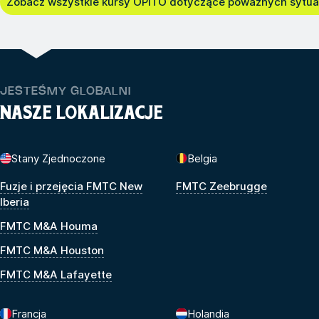
Zobacz wszystkie kursy OPITO dotyczące poważnych sytua
JESTEŚMY GLOBALNI
NASZE LOKALIZACJE
Stany Zjednoczone
Belgia
Fuzje i przejęcia FMTC New
FMTC Zeebrugge
Iberia
FMTC M&A Houma
FMTC M&A Houston
FMTC M&A Lafayette
Francja
Holandia