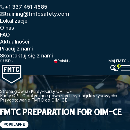
+1 337 451 4685
training@fmtcsafety.com
Lokalizacje
O nas
FAQ
Aktualności
Pracuj z nami
Skontaktuj się z nami
$
USD
Polski
Mój FMTC
0
Strona główna
»
Kursy
»
Kursy OPITO
»
Kursy OPITO dotyczące poważnych sytuacji kryzysowych
»
Przygotowanie FMTC do OIM-CE
FMTC PREPARATION FOR OIM-CE
POPULARNE