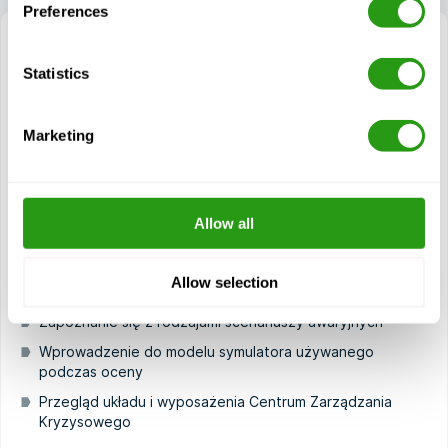
Preferences
Statistics
FMTC Preparation for CRO-ER
1 dzień(dni)
Marketing
CRO-ER to skrót od Control Room Operator Emergency
Response, a ten kurs przygotowawczy jest przeznaczony
dla personelu, który jest oceniany...
Allow all
Widok kurs
Allow selection
Moduły
Zapoznanie się z rodzajami scenariuszy awaryjnych
Wprowadzenie do modelu symulatora używanego
podczas oceny
Przegląd układu i wyposażenia Centrum Zarządzania
Kryzysowego