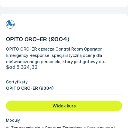
OPITO CRO-ER (9004)
OPITO CRO-ER oznacza Control Room Operator
Emergency Response, specjalistyczną ocenę dla
doświadczonego personelu, który jest gotowy do...
$
od
5 324,32
Certyfikaty
OPITO CRO-ER (9004)
Widok kurs
Moduły
Zapoznanie się z Centrum Zarządzania Kryzysowego i