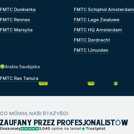
FMTC Dunkierka
FMTC Schiphol Amsterdam
FMTC Rennes
FMTC Lage Zwaluwe
FMTC Marsylia
FMTC HQ Amsterdam
FMTC Dordrecht
FMTC IJmuiden
Arabia Saudyjska
FMTC Ras Tanura
CO MÓWIĄ NASI STAŻYŚCI
ZAUFANY PRZEZ PROFESJONALISTÓW
Doskonały
3,040
opinie na temat
Trustpilot