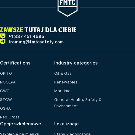
ZAWSZE
TUTAJ DLA CIEBIE
+1 337 451 4685
training@fmtcsafety.com
Certifications
Industry categories
OPITO
Oil & Gas
NOGEPA
Renewables
GWO
Maritime
STCW
General Health, Safety &
Environment
OSHA
Red Cross
Opcje szkoleniowe
Lokalizacje
Szkolenie na miejscu
Stany Zjednoczone