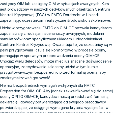
zastępcy OIM lub zastępcy OIM w sytuacjach awaryjnych. Kurs
jest prowadzony w naszych dedykowanych obiektach Centrum
Kontroli Kryzysowej (ECC) w FMTC Dordrecht w Holandii,
zapewniając uczestnikom realistyczne środowisko szkoleniowe.
Udział w przygotowaniu FMTC do OIM-CE pozwala kandydatom
zapoznać się z rodzajami scenariuszy awaryjnych, modelami
symulatorów oraz specyficznym układem i udogodnieniami
Centrum Kontroli Kryzysowej. Gwarantuje to, że uczestnicy są w
pełni przygotowani i czują się komfortowo w procesie oceny,
pomagając w sprawnym przeprowadzeniu oceny OIM-CE.
Chociaż wielu delegatów może mieć już znaczne doświadczenie
operacyjne, zdecydowanie zalecamy udział w tym kursie
przygotowawczym bezpośrednio przed formalną oceną, aby
zmaksymalizować gotowość.
Nie ma bezpośrednich wymagań wstępnych dla FMTC
Preparation for OIM-CE. Aby jednak zakwalifikować się do samej
oceny OPITO OIM-CE, kandydaci muszą przedstawić formalną
deklarację i dowody potwierdzające od swojego pracodawcy
potwierdzające, że osiągnęli wymagane kryteria wydajności, w