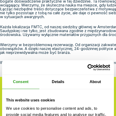
bogate doświadczenie praktyczne w tej dziedzinie. Ta równowaga
wciągający. Wierzymy, że skuteczna nauka ma miejsce, gdy ludzie
Łącząc niezbędne treści dotyczące bezpieczeństwa z motywuj
nie tylko pozostaje z tobą na całe życie, ale daje ci pewność s
w sytuacjach awaryjnych.
Każda lokalizacja FMTC, od naszej siedziby głównej w Amsterdamie 
Saudyjskiej i nie tylko, jest zbudowana zgodnie z międzynarodo
środowiska. Używamy wyłącznie materiałów przyjaznych dla środ
Wierzymy w bezproblemową rezerwację. Od organizacji zakwaterow
obowiązków. A dzięki naszej elastycznej, 24-godzinnej polityce
jak nieprzewidywalna może być branża.
W FMTC nie tylko uczestniczysz w kursie; doświadczasz bezpi
Consent
Details
About
KARIERA W FMTC SAFETY
This website uses cookies
Pomóż budować bezpieczniejszy
We use cookies to personalise content and ads, to
świat, jedno szkolenie na raz.
provide social media features and to analyse our traffic.