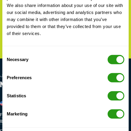
Zapoznaj się z naszymi ofertami
We also share information about your use of our site with
our social media, advertising and analytics partners who
pracy i rozwijaj się z FMTC Safety.
may combine it with other information that you’ve
provided to them or that they’ve collected from your use
of their services.
Zobacz oferty pracy
Consent
Necessary
Selection
JESTEŚMY GLOBALNI
Preferences
NASZE LOKALIZACJE
Statistics
Stany Zjednoczone
Belgia
Marketing
Fuzje i przejęcia FMTC New
FMTC Zeebrugge
Iberia