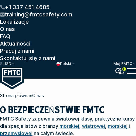
+1 337 451 4685
training@fmtcsafety.com
Lokalizacje
O nas
FAQ
Aktualności
Pracuj z nami
Skontaktuj się z nami
$
USD
Polski
Mój FMTC
0
Strona główna
»
O nas
O BEZPIECZEŃSTWIE FMTC
FMTC Safety zapewnia światowej klasy, praktyczne kursy
dla specjalistów z branży
morskiej
,
wiatrowej
,
morskiej
i
przemysłowej
na całym świecie.