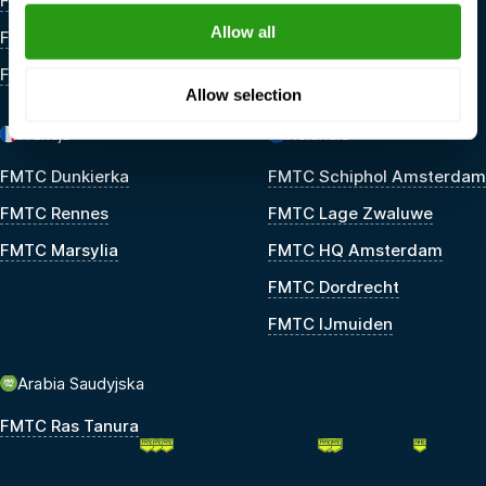
FMTC M&A Houma
Allow all
FMTC M&A Houston
FMTC M&A Lafayette
Allow selection
Francja
Holandia
FMTC Dunkierka
FMTC Schiphol Amsterdam
FMTC Rennes
FMTC Lage Zwaluwe
FMTC Marsylia
FMTC HQ Amsterdam
FMTC Dordrecht
FMTC IJmuiden
Arabia Saudyjska
FMTC Ras Tanura