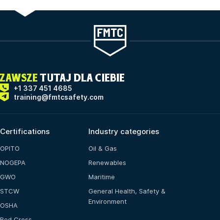
ZAWSZE
TUTAJ DLA CIEBIE
+1 337 451 4685
training@fmtcsafety.com
Certifications
Industry categories
OPITO
Oil & Gas
NOGEPA
Renewables
GWO
Maritime
STCW
General Health, Safety &
Environment
OSHA
Red Cross