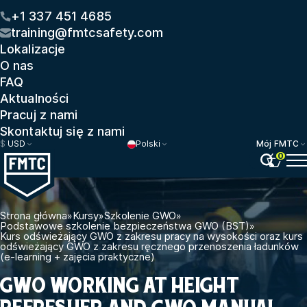
+1 337 451 4685
training@fmtcsafety.com
Lokalizacje
O nas
FAQ
Aktualności
Pracuj z nami
Skontaktuj się z nami
$
USD
Polski
Mój FMTC
0
Strona główna
»
Kursy
»
Szkolenie GWO
»
Podstawowe szkolenie bezpieczeństwa GWO (BST)
»
Kurs odświeżający GWO z zakresu pracy na wysokości oraz kurs
odświeżający GWO z zakresu ręcznego przenoszenia ładunków
(e-learning + zajęcia praktyczne)
GWO WORKING AT HEIGHT