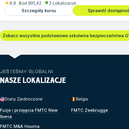
4.9
$
od
991,42
2 Lokalizacje
Szczegóły kursu
Sprawdź dostępno
Zobacz wszystkie podstawowe szkolenia bezpieczeństwa 
JESTEŚMY GLOBALNI
NASZE LOKALIZACJE
Stany Zjednoczone
Belgia
Fuzje i przejęcia FMTC New
FMTC Zeebrugge
Iberia
FMTC M&A Houma