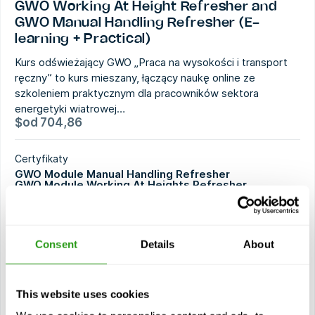
GWO Working At Height Refresher and
GWO Manual Handling Refresher (E-
learning + Practical)
Kurs odświeżający GWO „Praca na wysokości i transport
ręczny” to kurs mieszany, łączący naukę online ze
szkoleniem praktycznym dla pracowników sektora
energetyki wiatrowej…
$
od
704,86
Certyfikaty
GWO Module Manual Handling Refresher
GWO Module Working At Heights Refresher
2 lat ważności
Consent
Details
About
Bieżący kurs
Moduły
This website uses cookies
WAH: Powtórka materiału