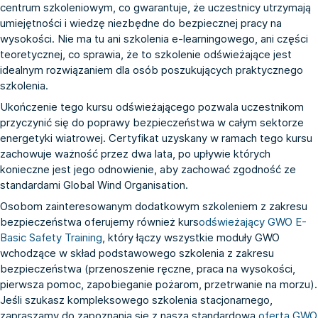
centrum szkoleniowym, co gwarantuje, że uczestnicy utrzymają
umiejętności i wiedzę niezbędne do bezpiecznej pracy na
wysokości. Nie ma tu ani szkolenia e-learningowego, ani części
teoretycznej, co sprawia, że to szkolenie odświeżające jest
idealnym rozwiązaniem dla osób poszukujących praktycznego
szkolenia.
Ukończenie tego kursu odświeżającego pozwala uczestnikom
przyczynić się do poprawy bezpieczeństwa w całym sektorze
energetyki wiatrowej. Certyfikat uzyskany w ramach tego kursu
zachowuje ważność przez dwa lata, po upływie których
konieczne jest jego odnowienie, aby zachować zgodność ze
standardami Global Wind Organisation.
Osobom zainteresowanym dodatkowym szkoleniem z zakresu
bezpieczeństwa oferujemy również kurs
odświeżający GWO E-
Basic Safety Training
, który łączy wszystkie moduły GWO
wchodzące w skład podstawowego szkolenia z zakresu
bezpieczeństwa (przenoszenie ręczne, praca na wysokości,
pierwsza pomoc, zapobieganie pożarom, przetrwanie na morzu).
Jeśli szukasz kompleksowego szkolenia stacjonarnego,
zapraszamy do zapoznania się z naszą standardową
ofertą GWO