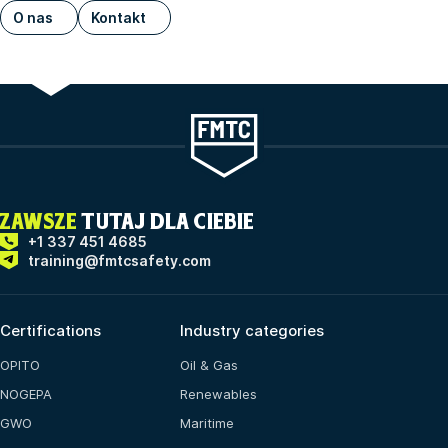
O nas
Kontakt
ZAWSZE
TUTAJ DLA CIEBIE
+1 337 451 4685
training@fmtcsafety.com
Certifications
Industry categories
OPITO
Oil & Gas
NOGEPA
Renewables
GWO
Maritime