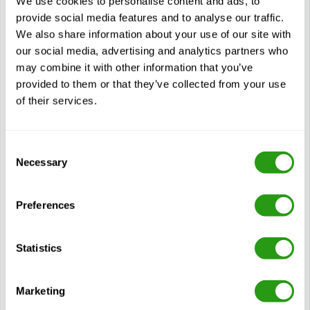
We use cookies to personalise content and ads, to
WAH: Ćwiczenia z zakresu przeglądu środków ochrony
provide social media features and to analyse our traffic.
indywidualnej
We also share information about your use of our site with
WAH: Środki zapobiegające kontuzjom podczas treningu
our social media, advertising and analytics partners who
may combine it with other information that you’ve
WAH: Indywidualne ćwiczenia praktyczne
provided to them or that they’ve collected from your use
WAH: Zapobieganie upadkom przedmiotów
of their services.
WAH: Ćwiczenia praktyczne – akcje ratownicze i
ewakuacja
MH: Jak uniknąć typowych urazów układu mięśniowo-
Consent
szkieletowego w branży energetyki wiatrowej.
Necessary
Selection
MH: Typowe objawy urazów.
MH: Podstawowe zasady ręcznego przenoszenia.
Preferences
MH: Podstawowa dynamiczna ocena ryzyka oraz
wprowadzenie do zasady TILE.
Statistics
MH: Zasady ręcznego przenoszenia, takie jak: praca
powyżej wysokości ramion, praca w pozycji klęczącej,
pchanie i ciągnięcie, przenoszenie, podnoszenie, praca z
Marketing
narzędziami ręcznymi oraz niewygodne pozycje ciała.