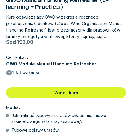
GWO Manual Handling Refresher (E-
learning + Practical)
Kurs odświeżający GWO w zakresie ręcznego
przenoszenia ładunków (Global Wind Organisation Manual
Handling Refresher) jest przeznaczony dla pracowników
branży energetyki wiatrowej, którzy zajmują się…
$
od
193.00
Certyfikaty
GWO Module Manual Handling Refresher
2 lat ważności
Widok kurs
Moduły
Jak uniknąć typowych urazów układu mięśniowo-
szkieletowego w branży wiatrowej?
Typowe objawy urazów.