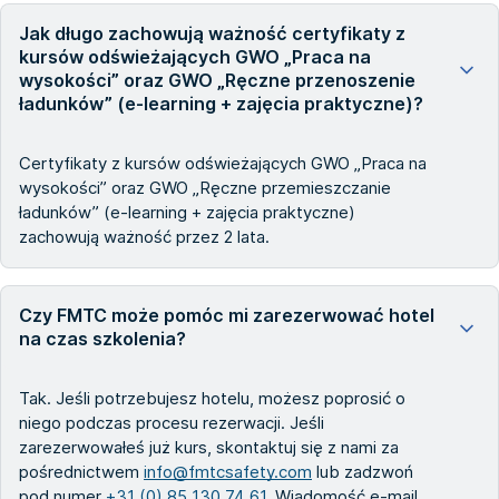
Jak długo zachowują ważność certyfikaty z
kursów odświeżających GWO „Praca na
wysokości” oraz GWO „Ręczne przenoszenie
ładunków” (e-learning + zajęcia praktyczne)?
Certyfikaty z kursów odświeżających GWO „Praca na
wysokości” oraz GWO „Ręczne przemieszczanie
ładunków” (e-learning + zajęcia praktyczne)
zachowują ważność przez 2 lata.
Czy FMTC może pomóc mi zarezerwować hotel
na czas szkolenia?
Tak. Jeśli potrzebujesz hotelu, możesz poprosić o
niego podczas procesu rezerwacji. Jeśli
zarezerwowałeś już kurs, skontaktuj się z nami za
pośrednictwem
info@fmtcsafety.com
lub zadzwoń
pod numer
+31 (0) 85 130 74 61
. Wiadomość e-mail