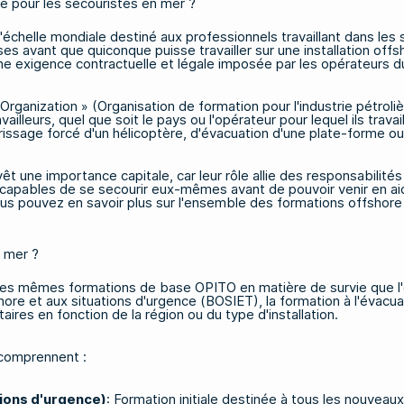
e pour les secouristes en mer ?
'échelle mondiale destiné aux professionnels travaillant dans les s
vant que quiconque puisse travailler sur une installation offshor
'une exigence contractuelle et légale imposée par les opérateurs 
ganization » (Organisation de formation pour l'industrie pétroliè
vailleurs, quel que soit le pays ou l'opérateur pour lequel ils trav
issage forcé d'un hélicoptère, d'évacuation d'une plate-forme ou
êt une importance capitale, car leur rôle allie des responsabilité
 capables de se secourir eux-mêmes avant de pouvoir venir en aide
Vous pouvez en savoir plus sur l'ensemble des
formations offshore
n mer ?
les mêmes formations de base OPITO en matière de survie que l'
hore et aux situations d'urgence (BOSIET), la formation à l'évacu
es en fonction de la région ou du type d'installation.
 comprennent :
tions d'urgence)
: Formation initiale destinée à tous les nouveaux 