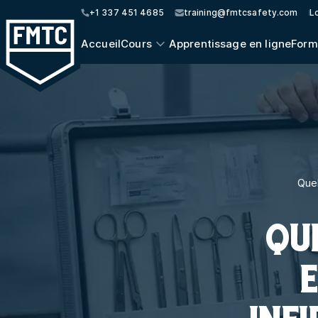
+1 337 451 4685
training@fmtcsafety.com
Lo
Accueil
Cours
Apprentissage en ligne
Form
Quel
QU