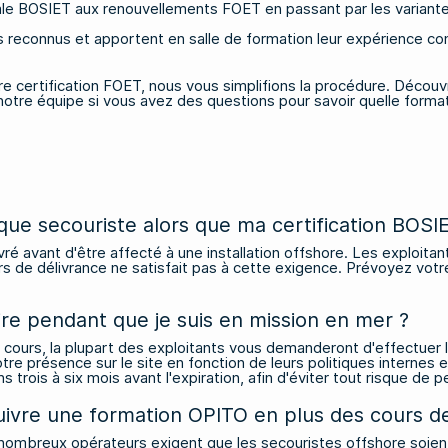
ale
BOSIET
aux renouvellements
FOET
en passant par les variant
reconnus et apportent en salle de formation leur expérience con
re certification FOET, nous vous simplifions la procédure. Déc
notre équipe
si vous avez des questions pour savoir quelle format
que secouriste alors que ma certification BOSI
ivré avant d'être affecté à une installation offshore. Les exploita
urs de délivrance ne satisfait pas à cette exigence. Prévoyez votr
ire pendant que je suis en mission en mer ?
 en cours, la plupart des exploitants vous demanderont d'effectue
tre présence sur le site en fonction de leurs politiques internes et
trois à six mois avant l'expiration, afin d'éviter tout risque de p
 suivre une formation OPITO en plus des cours d
 nombreux opérateurs exigent que les secouristes offshore soient 