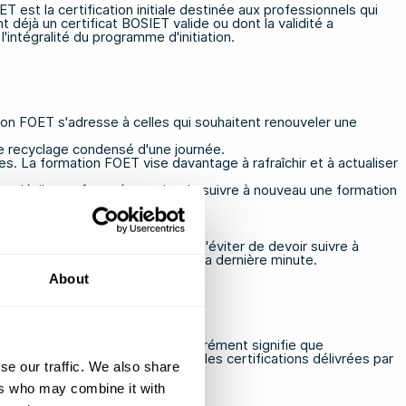
est la certification initiale destinée aux professionnels qui
 déjà un certificat BOSIET valide ou dont la validité a
intégralité du programme d'initiation.
ion FOET s'adresse à celles qui souhaitent renouveler une
de recyclage condensé d'une journée.
. La formation FOET vise davantage à rafraîchir et à actualiser
écoulé, il peut être nécessaire de suivre à nouveau une formation
ant la date d'expiration permet d'éviter de devoir suivre à
g annuel plutôt que d'attendre la dernière minute.
About
O agréé à travers le monde. L'agrément signifie que
isir un prestataire agréé, car les certifications délivrées par
se our traffic. We also share
ers who may combine it with