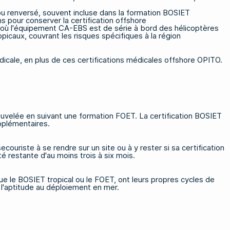
ou renversé, souvent incluse dans la formation BOSIET
s pour conserver la certification offshore
s où l'équipement CA-EBS est de série à bord des hélicoptères
picaux, couvrant les risques spécifiques à la région
icale, en plus de ces certifications médicales offshore OPITO.
enouvelée en suivant une formation FOET. La certification BOSIET
pplémentaires.
couriste à se rendre sur un site ou à y rester si sa certification
é restante d'au moins trois à six mois.
que
le BOSIET tropical ou le FOET
, ont leurs propres cycles de
er l'aptitude au déploiement en mer.