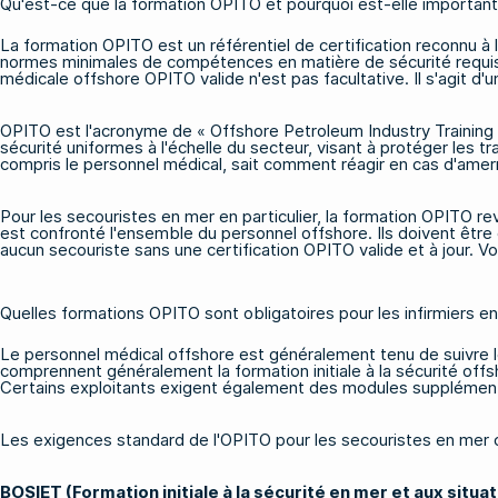
Qu'est-ce que la formation OPITO et pourquoi est-elle important
La formation OPITO est un référentiel de certification reconnu à l
normes minimales de compétences en matière de sécurité requises a
médicale offshore OPITO valide n'est pas facultative. Il s'agit d
OPITO est l'acronyme de « Offshore Petroleum Industry Training Or
sécurité uniformes à l'échelle du secteur, visant à protéger les tra
compris le personnel médical, sait comment réagir en cas d'amerr
Pour les secouristes en mer en particulier, la formation OPITO rev
est confronté l'ensemble du personnel offshore. Ils doivent être
aucun secouriste sans une certification OPITO valide et à jour. 
Quelles formations OPITO sont obligatoires pour les infirmiers e
Le personnel médical offshore est généralement tenu de suivre 
comprennent généralement la formation initiale à la sécurité offs
Certains exploitants exigent également des modules supplémentair
Les exigences standard de l'OPITO pour les secouristes en mer
BOSIET (Formation initiale à la sécurité en mer et aux situa