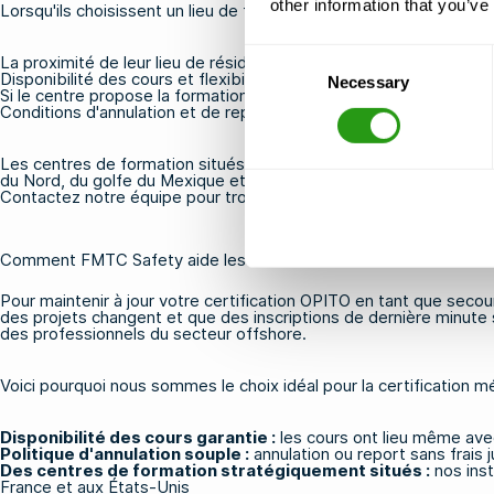
other information that you’ve
Lorsqu'ils choisissent un lieu de formation, les secouristes en m
Consent
La proximité de leur lieu de résidence, de l'aéroport ou du point
Disponibilité des cours et flexibilité des horaires, en particulier
Necessary
Selection
Si le centre propose la formation spécifique requise, telle que
le
Conditions d'annulation et de report, qui revêtent une importance 
Les centres de formation situés aux Pays-Bas, en Belgique, en Fr
du Nord, du golfe du Mexique et de l'Afrique de l'Ouest. Leur emp
Contactez notre équipe
pour trouver un centre qui corresponde à 
Comment FMTC Safety aide les secouristes en mer à conserver le
Pour maintenir à jour votre certification OPITO en tant que secou
des projets changent et que des inscriptions de dernière min
des professionnels du secteur offshore.
Voici pourquoi nous sommes le choix idéal pour la certification m
Disponibilité des cours garantie :
les cours ont lieu même avec
Politique d'annulation souple :
annulation ou report sans frais 
Des centres de formation stratégiquement situés :
nos inst
France et aux États-Unis