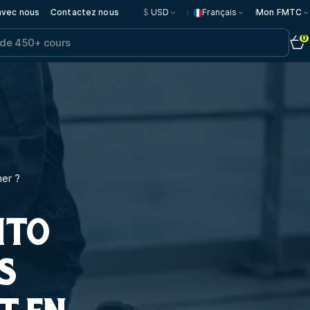
 avec nous
Contactez nous
$
USD
Français
Mon FMTC
0
mer ?
ITO
S