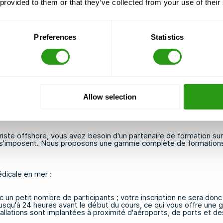
 provided to them or that they’ve collected from your use of their
er doivent tenir compte des éléments suivants :
 de départ du projet offshore
 pour les renouvellements urgents
Preferences
Statistics
 BOSIET tropical
ou
le FOET avec CA-EBS
particulière lorsque les horaires des liaisons maritimes sont modi
ance et aux États-Unis sont couramment utilisés par les professi
lacement à proximité des principaux ports ou aéroports facilite la
votre emploi du temps et à votre itinéraire.
Allow selection
ur certification
riste offshore, vous avez besoin d'un partenaire de formation sur
ute s'imposent. Nous proposons une gamme complète de
formation
édicale en mer :
 un petit nombre de participants ; votre inscription ne sera donc 
jusqu'à 24 heures avant le début du cours, ce qui vous offre une g
allations sont implantées à proximité d'aéroports, de ports et de