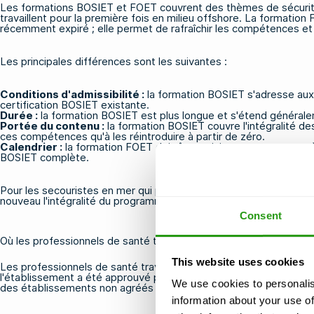
Les formations BOSIET et FOET couvrent des thèmes de sécurité si
travaillent pour la première fois en milieu offshore. La formation
récemment expiré ; elle permet de rafraîchir les compétences et d
Les principales différences sont les suivantes :
Conditions d'admissibilité :
la formation BOSIET s'adresse aux 
certification BOSIET existante.
Durée :
la formation BOSIET est plus longue et s'étend générale
Portée du contenu :
la formation BOSIET couvre l'intégralité d
ces compétences qu'à les réintroduire à partir de zéro.
Calendrier :
la formation FOET doit être suivie avant ou peu aprè
BOSIET complète.
Pour les secouristes en mer qui prévoient de renouveler leur cert
nouveau l'intégralité du programme BOSIET. La plupart des secour
Consent
Où les professionnels de santé travaillant en mer peuvent-ils su
This website uses cookies
Les professionnels de santé travaillant en mer peuvent suivre u
l'établissement a été approuvé par l'OPITO pour dispenser ses for
We use cookies to personalis
des établissements non agréés ne seront pas reconnues par les e
information about your use of