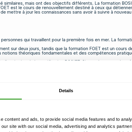
milaires, mais ont des objectifs différents. La formation BOSIET 
 FOET est le cours de renouvellement destiné à ceux qui détiennent
e mettre à jour les connaissances sans avoir à suivre à nouveau l'
personnes qui travaillent pour la première fois en mer. La format
ment sur deux jours, tandis que la formation FOET est un cours 
es notions théoriques fondamentales et des compétences pratiques
s l'expiration de la certification BOSIET. Si trop de temps s'est 
ification, réserver une
formation FOET auprès de CA-EBS
bien av
istes expérimentés intègrent ce renouvellement dans leur plannin
Details
ivre une formation OPITO ?
ne formation OPITO dans n'importe quel centre de formation OPIT
mations conformément aux normes requises. Il est essentiel de cho
e content and ads, to provide social media features and to analy
xploitants ou les sous-traitants.
 our site with our social media, advertising and analytics partn