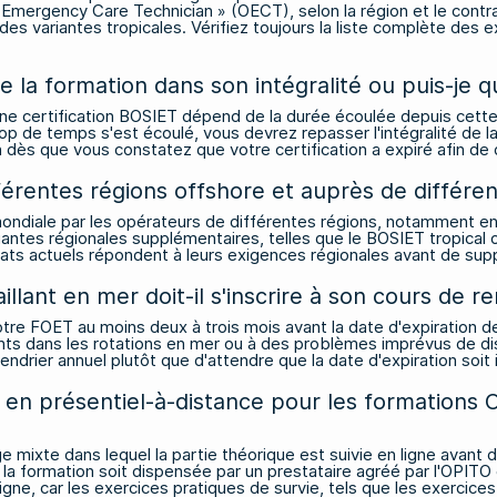
ore Emergency Care Technician » (OECT), selon la région et le con
variantes tropicales. Vérifiez toujours la liste complète des 
aire la formation dans son intégralité ou puis-
une certification BOSIET dépend de la durée écoulée depuis cette e
trop de temps s'est écoulé, vous devrez repasser l'intégralité de
dès que vous constatez que votre certification a expiré afin de d
fférentes régions offshore et auprès de différe
 mondiale par les opérateurs de différentes régions, notamment en
antes régionales supplémentaires, telles que le BOSIET tropical ou
icats actuels répondent à leurs exigences régionales avant de sup
lant en mer doit-il s'inscrire à son cours de 
re FOET au moins deux à trois mois avant la date d'expiration de
ments dans les rotations en mer ou à des problèmes imprévus de 
lendrier annuel plutôt que d'attendre que la date d'expiration soit
u en présentiel-à-distance pour les formations 
ixte dans lequel la partie théorique est suivie en ligne avant d
 la formation soit dispensée par un prestataire agréé par l'OPITO
ligne, car les exercices pratiques de survie, tels que les exercice