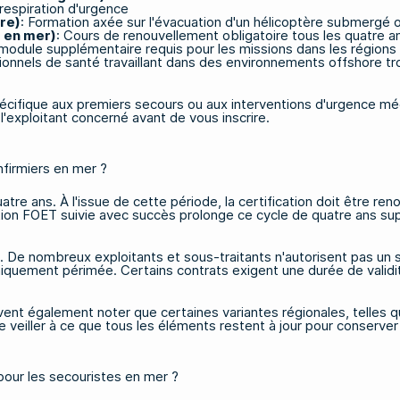
 respiration d'urgence
re)
: Formation axée sur l'évacuation d'un hélicoptère submergé 
 en mer)
: Cours de renouvellement obligatoire tous les quatre an
 module supplémentaire requis pour les missions dans les région
sionnels de santé travaillant dans des environnements offshore tro
cifique aux premiers secours ou aux interventions d'urgence méd
'exploitant concerné avant de vous inscrire.
infirmiers en mer ?
atre ans. À l'issue de cette période, la certification doit être r
ation FOET suivie avec succès prolonge ce cycle de quatre ans su
n. De nombreux exploitants et sous-traitants n'autorisent pas un se
hniquement périmée. Certains contrats exigent une durée de validit
vent également noter que certaines variantes régionales, telles 
el de veiller à ce que tous les éléments restent à jour pour conserv
 pour les secouristes en mer ?