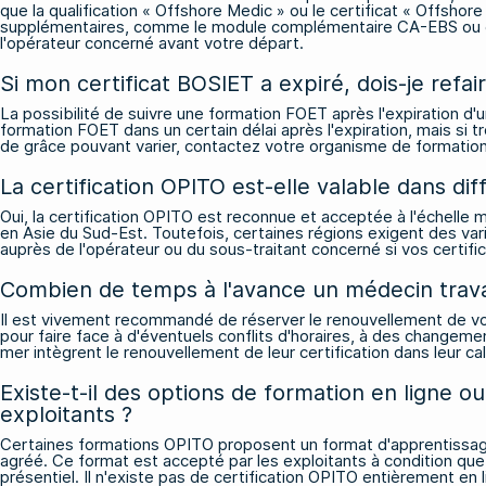
que la qualification « Offshore Medic » ou le certificat « Offsh
supplémentaires, comme le module complémentaire CA-EBS ou des 
l'opérateur concerné avant votre départ.
Si mon certificat BOSIET a expiré, dois-je ref
La possibilité de suivre une formation FOET après l'expiration d'
formation FOET dans un certain délai après l'expiration, mais si 
de grâce pouvant varier, contactez votre organisme de formation 
La certification OPITO est-elle valable dans di
Oui, la certification OPITO est reconnue et acceptée à l'échelle
en Asie du Sud-Est. Toutefois, certaines régions exigent des vari
auprès de l'opérateur ou du sous-traitant concerné si vos certif
Combien de temps à l'avance un médecin travail
Il est vivement recommandé de réserver le renouvellement de vot
pour faire face à d'éventuels conflits d'horaires, à des change
mer intègrent le renouvellement de leur certification dans leur ca
Existe-t-il des options de formation en ligne o
exploitants ?
Certaines formations OPITO proposent un format d'apprentissage m
agréé. Ce format est accepté par les exploitants à condition que
présentiel. Il n'existe pas de certification OPITO entièrement en 