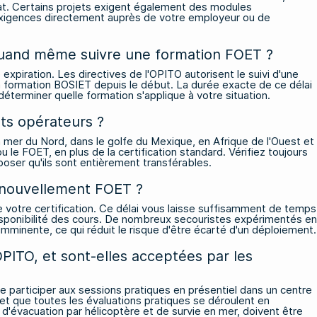
trat. Certains projets exigent également des modules
exigences directement auprès de votre employeur ou de
je quand même suivre une formation FOET ?
xpiration. Les directives de l'OPITO autorisent le suivi d'une
 la formation BOSIET depuis le début. La durée exacte de ce délai
éterminer quelle formation s'applique à votre situation.
nts opérateurs ?
 mer du Nord, dans le golfe du Mexique, en Afrique de l'Ouest et
 le FOET, en plus de la certification standard. Vérifiez toujours
poser qu'ils sont entièrement transférables.
renouvellement FOET ?
 votre certification. Ce délai vous laisse suffisamment de temps
disponibilité des cours. De nombreux secouristes expérimentés en
 imminente, ce qui réduit le risque d'être écarté d'un déploiement.
OPITO, et sont-elles acceptées par les
e participer aux sessions pratiques en présentiel dans un centre
 et que toutes les évaluations pratiques se déroulent en
s d'évacuation par hélicoptère et de survie en mer, doivent être