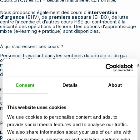
Cours STCW et ILT
- sécurité maritime et conformité.
Nous proposons également des cours d'
intervention
d'urgence
(BHV), de
premiers secours
(EHBO), de lutte
contre l'incendie et d'autres cours HSE qui contribuent à la
sécurité des opérations offshore. Des options d'apprentissage
mixte (e-learning + pratique) sont disponibles.
À qui s'adressent ces cours ?
Personnel travaillant dans les secteurs du pétrole et du gaz
offshore, de l'énergie éolienne (offshore) et de l'industrie
maritime, ainsi que les entrepreneurs et les sociétés de services
connexes. Un certificat médical valide est requis pour la plupart
des cours sur la sécurité en mer (voir ci-dessous).
Consent
Details
About
Certification et validité
Les certificats sont délivrés par OPITO et/ou NOGEPA (la
validité dépend de la norme spécifique ; des itinéraires de
This website uses cookies
recyclage sont disponibles le cas échéant).
We use cookies to personalise content and ads, to
Pourquoi suivre une formation à FMTC Safety ?
provide social media features and to analyse our traffic.
La formation se déroule toujours
- même avec un seul
We also share information about your use of our site with
participant.
our social media, advertising and analytics partners who