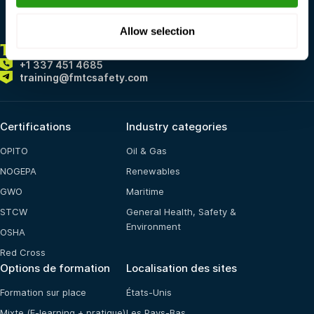
Allow selection
TOUJOURS
ICI POUR VOUS
+1 337 451 4685
training@fmtcsafety.com
Certifications
Industry categories
OPITO
Oil & Gas
NOGEPA
Renewables
GWO
Maritime
STCW
General Health, Safety &
Environment
OSHA
Red Cross
Options de formation
Localisation des sites
Formation sur place
États-Unis
Mixte (E-learning + pratique)
Les Pays-Bas