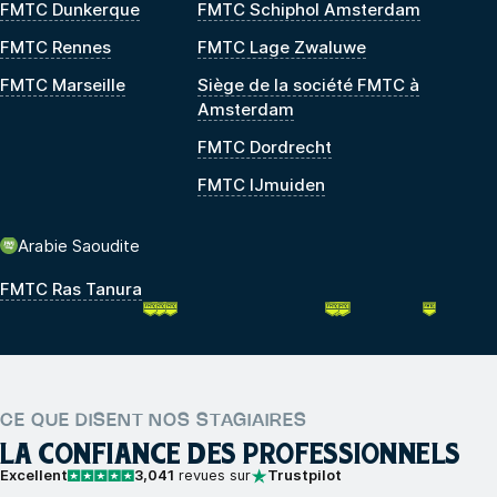
FMTC Dunkerque
FMTC Schiphol Amsterdam
FMTC Rennes
FMTC Lage Zwaluwe
FMTC Marseille
Siège de la société FMTC à
Amsterdam
FMTC Dordrecht
FMTC IJmuiden
Arabie Saoudite
FMTC Ras Tanura
CE QUE DISENT NOS STAGIAIRES
LA CONFIANCE DES PROFESSIONNELS
Excellent
3,041
revues sur
Trustpilot