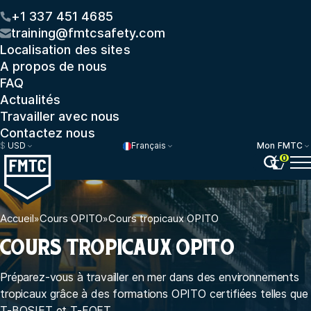
+1 337 451 4685
training@fmtcsafety.com
Localisation des sites
A propos de nous
FAQ
Actualités
Travailler avec nous
Contactez nous
$
USD
Français
Mon FMTC
0
Accueil
»
Cours OPITO
»
Cours tropicaux OPITO
COURS TROPICAUX OPITO
Préparez-vous à travailler en mer dans des environnements
tropicaux grâce à des formations OPITO certifiées telles que
T-BOSIET et T-FOET.