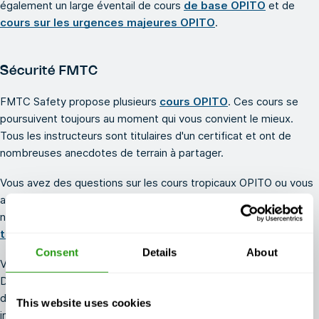
également un large éventail de cours
de base OPITO
et de
cours sur les urgences majeures OPITO
.
Sécurité FMTC
FMTC Safety propose plusieurs
cours OPITO
. Ces cours se
poursuivent toujours au moment qui vous convient le mieux.
Tous les instructeurs sont titulaires d'un certificat et ont de
nombreuses anecdotes de terrain à partager.
Vous avez des questions sur les cours tropicaux OPITO ou vous
avez besoin d'aide pour réserver votre cours ? N'hésitez pas à
nous contacter au
+1 337 451 4685
ou à l'
adresse
training@fmtcsafety.com.
Consent
Details
About
Vous recherchez d'autres formations en matière de sécurité ?
Découvrez nos cours STCW et nos cours IADC, qui font partie
de notre vaste gamme de programmes de formation
This website uses cookies
internationaux.