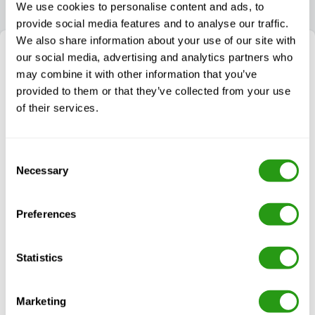
We use cookies to personalise content and ads, to
provide social media features and to analyse our traffic.
We also share information about your use of our site with
our social media, advertising and analytics partners who
may combine it with other information that you’ve
provided to them or that they’ve collected from your use
of their services.
Consent
Necessary
Selection
Preferences
Nous sommes là pour vous aider !
Choisir la bonne formation en matière de sécurité
Statistics
peut s'avérer complexe. Laissez-nous simplifier le
processus pour vous - appelez-nous ou envoyez-
nous un courriel pour obtenir des conseils sur mesure.
Marketing