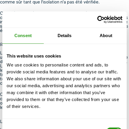
comme sûr tant que l'isolation n'a pas été vérifiée.
Cette étape revêt une importance particulière lors des
changements d'équipe, du travail en groupe et des interventions
impliquant des sous-traitants. Si la responsabilité est transférée
sans communication claire, il existe un risque que les verrous, les
étiquettes ou les points d'isolation soient mal interprétés.
Consent
Details
About
Remise en service du matériel
La procédure de verrouillage et d'étiquetage ne prend pas fin
This website uses cookies
une fois la tâche de maintenance terminée. La remise en service
de l'équipement nécessite également des mesures de contrôle.
We use cookies to personalise content and ads, to
Les outils et le matériel doivent être retirés, les protections et
les capots doivent être remis en place le cas échéant, les
provide social media features and to analyse our traffic.
travailleurs doivent se tenir à l'écart de la zone de danger, et
tous les verrous et étiquettes doivent être retirés
We also share information about your use of our site with
conformément à la procédure en vigueur sur le site.
our social media, advertising and analytics partners who
may combine it with other information that you’ve
Ce n'est qu'après ces vérifications que les équipements, les
canalisations ou les réservoirs doivent être remis sous tension
provided to them or that they’ve collected from your use
ou remis en service. Ce redémarrage contrôlé permet d'éviter
of their services.
les incidents une fois les travaux terminés.
La formation favorise la sécurité au travail
Consent