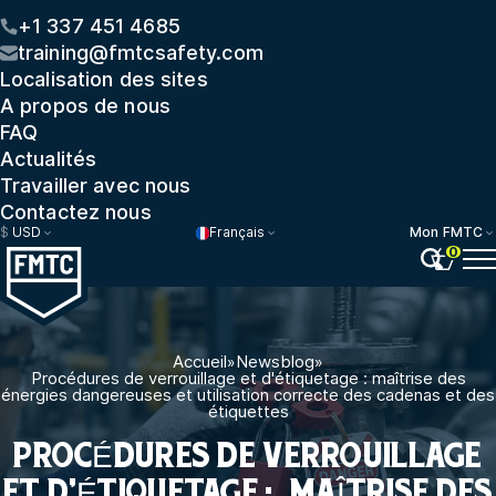
+1 337 451 4685
training@fmtcsafety.com
Localisation des sites
A propos de nous
FAQ
Actualités
Travailler avec nous
Contactez nous
$
USD
Français
Mon FMTC
0
Accueil
»
Newsblog
»
Procédures de verrouillage et d'étiquetage : maîtrise des
énergies dangereuses et utilisation correcte des cadenas et des
étiquettes
PROCÉDURES DE VERROUILLAGE
ET D'ÉTIQUETAGE : MAÎTRISE DES