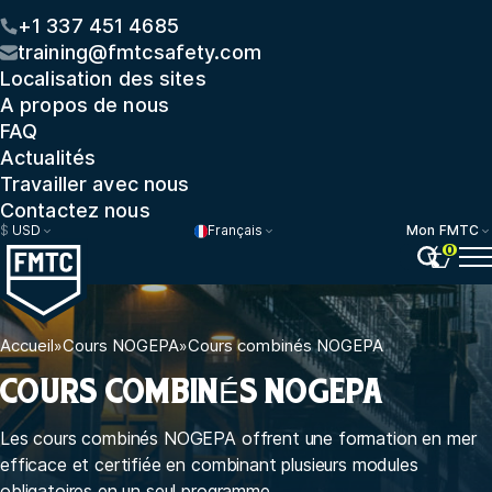
+1 337 451 4685
training@fmtcsafety.com
Localisation des sites
A propos de nous
FAQ
Actualités
Travailler avec nous
Contactez nous
$
USD
Français
Mon FMTC
0
Accueil
»
Cours NOGEPA
»
Cours combinés NOGEPA
COURS COMBINÉS NOGEPA
Les cours combinés NOGEPA offrent une formation en mer
efficace et certifiée en combinant plusieurs modules
obligatoires en un seul programme.