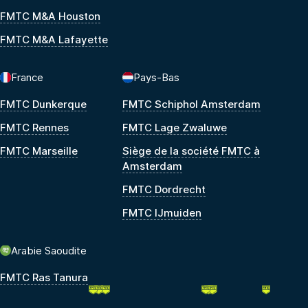
FMTC M&A Houston
FMTC M&A Lafayette
France
Pays-Bas
FMTC Dunkerque
FMTC Schiphol Amsterdam
FMTC Rennes
FMTC Lage Zwaluwe
FMTC Marseille
Siège de la société FMTC à
Amsterdam
FMTC Dordrecht
FMTC IJmuiden
Arabie Saoudite
FMTC Ras Tanura