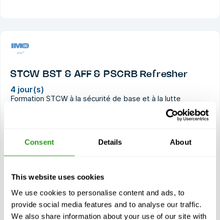
STCW BST & AFF & PSCRB Refresher
4 jour(s)
Formation STCW à la sécurité de base et à la lutte
avancée contre l'incendie, et compétence en matière
d'embarcations de sauvetage et de canots de secours,
autres que les canots de secours rapides...
$
à partir de
1 843,29
Consent
Details
About
Certification(s)
STCW Advanced Fire Fighting - Refresher
This website uses cookies
STCW Survival Craft and Rescue Boats, other than
Fast Rescue Boats - Refresher
We use cookies to personalise content and ads, to
STCW Basic Safety Training - Refresher
provide social media features and to analyse our traffic.
5 années de validité
We also share information about your use of our site with