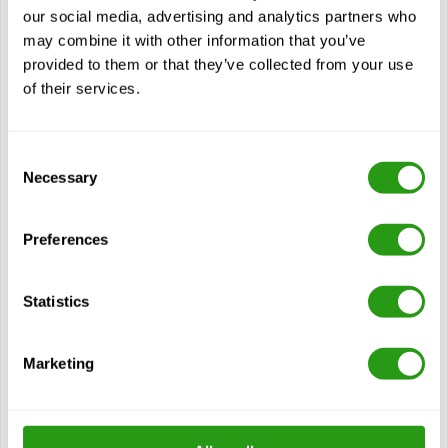
our social media, advertising and analytics partners who
may combine it with other information that you’ve
Voir cours
provided to them or that they’ve collected from your use
of their services.
Modules
Survivre en mer
Consent
Lutte contre l'incendie et gaz respiratoires
Necessary
Selection
Premiers secours élémentaires
Sécurité personnelle et responsabilités sociales
Preferences
Reconnaissance/évaluation et théorie de la lutte contre
l'incendie
Statistics
Inspection et maintenance des substances extinctrices,
des extincteurs et des équipements
Commandement et leadership en matière de lutte contre
Marketing
l'incendie
Leadership lors des exercices de lutte contre l'incendie
Recherche et récupération des blessés