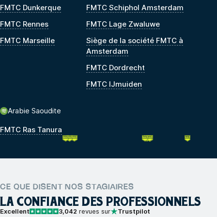
FMTC Dunkerque
FMTC Schiphol Amsterdam
FMTC Rennes
FMTC Lage Zwaluwe
FMTC Marseille
Siège de la société FMTC à
Amsterdam
FMTC Dordrecht
FMTC IJmuiden
Arabie Saoudite
FMTC Ras Tanura
CE QUE DISENT NOS STAGIAIRES
LA CONFIANCE DES PROFESSIONNELS
Excellent
3,042
revues sur
Trustpilot