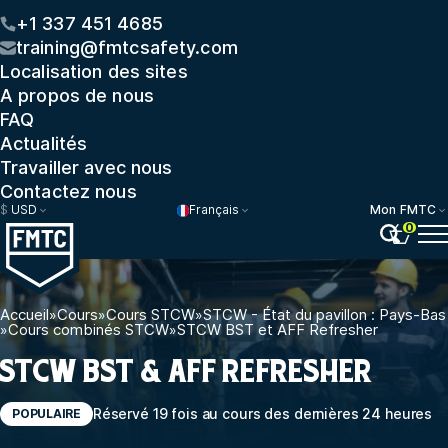
+1 337 451 4685
training@fmtcsafety.com
Localisation des sites
A propos de nous
FAQ
Actualités
Travailler avec nous
Contactez nous
$
USD
Français
Mon FMTC
0
Accueil
»
Cours
»
Cours STCW
»
STCW - État du pavillon : Pays-Bas
»
Cours combinés STCW
»
STCW BST et AFF Refresher
STCW BST & AFF REFRESHER
Réservé 19 fois au cours des dernières 24 heures
POPULAIRE