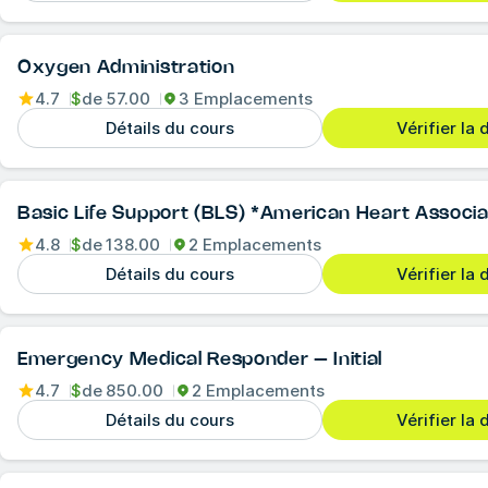
Oxygen Administration
4.7
$
de
57.00
3 Emplacements
Détails du cours
Vérifier la 
Basic Life Support (BLS) *American Heart Associa
4.8
$
de
138.00
2 Emplacements
Détails du cours
Vérifier la 
Emergency Medical Responder – Initial
4.7
$
de
850.00
2 Emplacements
Détails du cours
Vérifier la 