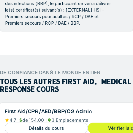
des infections (BBP), le participant se verra délivrer
le(s) certificat(s) suivant(s) : [EXTERNAL] HSI –
Premiers secours pour adultes / RCP / DAE et
Premiers secours / RCP / DAE / BBP.
DE CONFIANCE DANS LE MONDE ENTIER
TOUS LES AUTRES
FIRST AID, MEDICA
RESPONSE
COURS
First Aid/CPR/AED/BBP/O2 Admin
4.7
$
de
154.00
3 Emplacements
Détails du cours
Vérifier la 