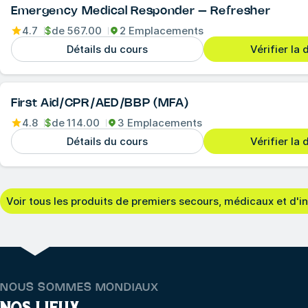
Emergency Medical Responder – Refresher
4.7
$
de
567.00
2 Emplacements
Détails du cours
Vérifier la 
First Aid/CPR/AED/BBP (MFA)
4.8
$
de
114.00
3 Emplacements
Détails du cours
Vérifier la 
Voir tous les produits de premiers secours, médicaux et d'i
NOUS SOMMES MONDIAUX
NOS LIEUX