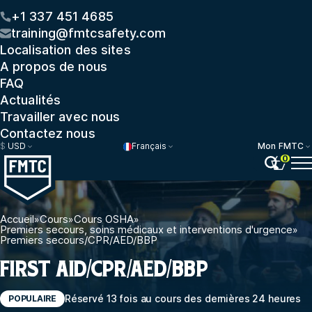
+1 337 451 4685
training@fmtcsafety.com
Localisation des sites
A propos de nous
FAQ
Actualités
Travailler avec nous
Contactez nous
$
USD
Français
Mon FMTC
0
Accueil
»
Cours
»
Cours OSHA
»
Premiers secours, soins médicaux et interventions d'urgence
»
Premiers secours/CPR/AED/BBP
FIRST AID/CPR/AED/BBP
Réservé 13 fois au cours des dernières 24 heures
POPULAIRE