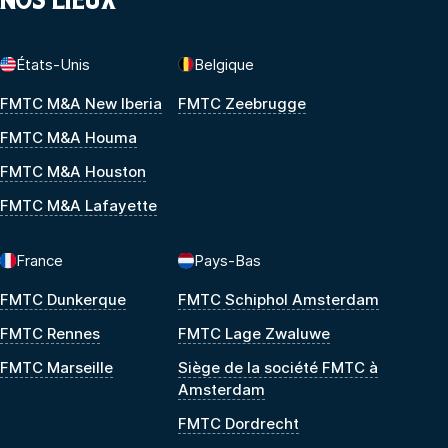
États-Unis
Belgique
FMTC M&A New Iberia
FMTC Zeebrugge
FMTC M&A Houma
FMTC M&A Houston
FMTC M&A Lafayette
France
Pays-Bas
FMTC Dunkerque
FMTC Schiphol Amsterdam
FMTC Rennes
FMTC Lage Zwaluwe
FMTC Marseille
Siège de la société FMTC à
Amsterdam
FMTC Dordrecht