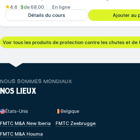
4.6
$
de
68.00
En ligne
Détails du cours
Ajouter au 
Voir tous les produits de protection contre les chutes et de 
NOUS SOMMES MONDIAUX
NOS LIEUX
États-Unis
Belgique
FMTC M&A New Iberia
FMTC Zeebrugge
FMTC M&A Houma