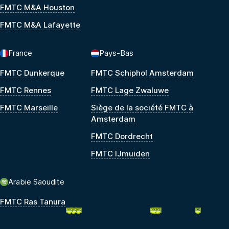
FMTC M&A Houston
FMTC M&A Lafayette
France
Pays-Bas
FMTC Dunkerque
FMTC Schiphol Amsterdam
FMTC Rennes
FMTC Lage Zwaluwe
FMTC Marseille
Siège de la société FMTC à
Amsterdam
FMTC Dordrecht
FMTC IJmuiden
Arabie Saoudite
FMTC Ras Tanura