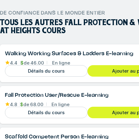
DE CONFIANCE DANS LE MONDE ENTIER
TOUS LES AUTRES
FALL PROTECTION &
AT HEIGHTS
COURS
Walking Working Surfaces & Ladders E-learning
4.4
$
de
46.00
En ligne
Détails du cours
Ajouter au 
Fall Protection User/Rescue E-learning
4.8
$
de
68.00
En ligne
Détails du cours
Ajouter au 
Scaffold Competent Person E-learning