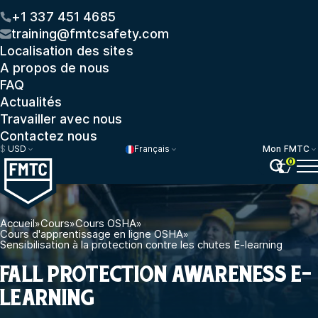
+1 337 451 4685
training@fmtcsafety.com
Localisation des sites
A propos de nous
FAQ
Actualités
Travailler avec nous
Contactez nous
$
USD
Français
Mon FMTC
0
Accueil
»
Cours
»
Cours OSHA
»
Cours d'apprentissage en ligne OSHA
»
Sensibilisation à la protection contre les chutes E-learning
FALL PROTECTION AWARENESS E-
LEARNING