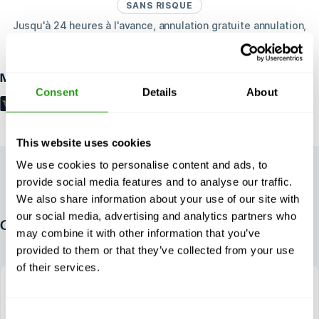
SANS RISQUE
Jusqu'à 24 heures à l'avance, annulation gratuite annulation,
pas de prépaiement requis.
Modes de paiement
Consent
Details
About
This website uses cookies
We use cookies to personalise content and ads, to
provide social media features and to analyse our traffic.
We also share information about your use of our site with
our social media, advertising and analytics partners who
Comparer et choisir le(s) bon(s) cours
may combine it with other information that you’ve
provided to them or that they’ve collected from your use
of their services.
CE COURS
Fall Protection Awareness E-learning
Consent