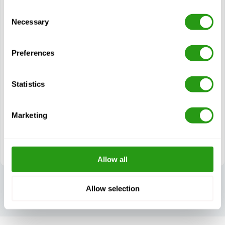
Voir cours
Consent
Necessary
Selection
Modules
Sécurité électrique générale
Preferences
Sécurité des équipements
Rallonges électriques
Statistics
Branchement/débranchement
Disjoncteurs et circuits
Marketing
Équipement de protection
Dégagement des lignes sous tension
Allow all
Allow selection