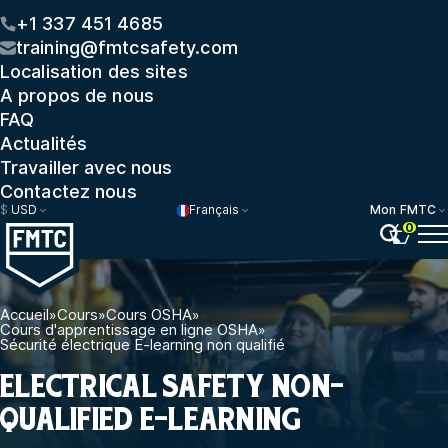
+1 337 451 4685
training@fmtcsafety.com
Localisation des sites
A propos de nous
FAQ
Actualités
Travailler avec nous
Contactez nous
$
USD
Français
Mon FMTC
0
Accueil
»
Cours
»
Cours OSHA
»
Cours d'apprentissage en ligne OSHA
»
Sécurité électrique E-learning non qualifié
ELECTRICAL SAFETY NON-
QUALIFIED E-LEARNING