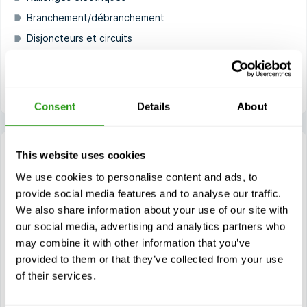
Branchement/débranchement
Disjoncteurs et circuits
Équipement de protection
Dégagement des lignes sous tension
Consent
Details
About
Electrical Safety Non-Qualified E-learning
This website uses cookies
1 jour(s)
We use cookies to personalise content and ads, to
La formation à la sécurité électrique pour les personnes
provide social media features and to analyse our traffic.
non qualifiées (ESNQ) est conçue pour les employés qui
We also share information about your use of our site with
ne sont pas des électriciens qualifiés mais qui peuvent...
our social media, advertising and analytics partners who
$
à partir de
68,00
may combine it with other information that you’ve
provided to them or that they’ve collected from your use
Certification(s)
of their services.
Electrical Safety Non-qualified E-Learning