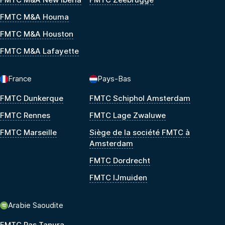
FMTC M&A Houma
FMTC M&A Houston
FMTC M&A Lafayette
France
Pays-Bas
FMTC Dunkerque
FMTC Schiphol Amsterdam
FMTC Rennes
FMTC Lage Zwaluwe
FMTC Marseille
Siège de la société FMTC à
Amsterdam
FMTC Dordrecht
FMTC IJmuiden
Arabie Saoudite
FMTC Ras Tanura