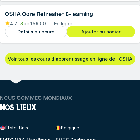
OSHA Core Refresher E-learning
4.7
$
de
159.00
En ligne
Détails du cours
Ajouter au panier
Voir tous les cours d'apprentissage en ligne de l'OSHA
NOUS SOMMES MONDIAUX
NOS LIEUX
États-Unis
Belgique
FMTC M&A New Iberia
FMTC Zeebrugge