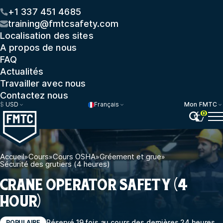
+1 337 451 4685
training@fmtcsafety.com
Localisation des sites
A propos de nous
FAQ
Actualités
Travailler avec nous
Contactez nous
$
USD
Français
Mon FMTC
0
Accueil
»
Cours
»
Cours OSHA
»
Gréement et grue
»
Sécurité des grutiers (4 heures)
CRANE OPERATOR SAFETY (4
HOUR)
Réservé 19 fois au cours des dernières 24 heures
POPULAIRE