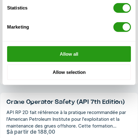
Composants des grues
Statistics
Inspection des grues
Maintenance des grues
Marketing
Opérations de grutage
Sécurité des grues
Plan de levage de la grue/du gréement
Allow all
Équipements de protection individuelle
Signaux manuels/communication
Allow selection
Crane Operator Safety (API 7th Edition)
API RP 2D fait référence à la pratique recommandée par
l'American Petroleum Institute pour l'exploitation et la
maintenance des grues offshore. Cette formation...
$
à partir de
188,00