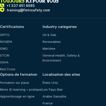
TOUJOURS
ICI POUR VOUS
+1 337 451 4685
training@fmtcsafety.com
Certifications
Industry categories
OPITO
Oil & Gas
NOGEPA
Renewables
GWO
Maritime
STCW
General Health, Safety &
Environment
OSHA
Red Cross
Options de formation
Localisation des sites
Formation sur place
États-Unis
Mixte (E-learning + pratique)
Les Pays-Bas
Apprentissage en ligne
Arabie Saoudite
France