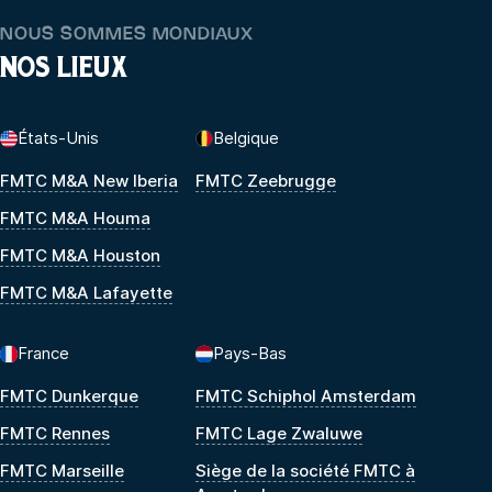
NOUS SOMMES MONDIAUX
NOS LIEUX
États-Unis
Belgique
FMTC M&A New Iberia
FMTC Zeebrugge
FMTC M&A Houma
FMTC M&A Houston
FMTC M&A Lafayette
France
Pays-Bas
FMTC Dunkerque
FMTC Schiphol Amsterdam
FMTC Rennes
FMTC Lage Zwaluwe
FMTC Marseille
Siège de la société FMTC à