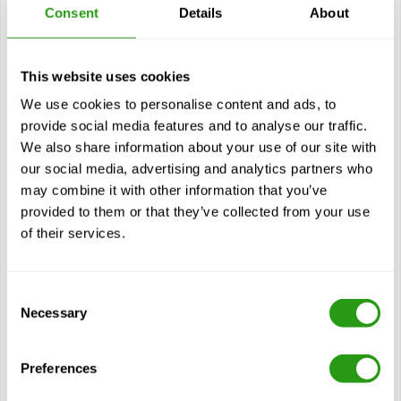
Consent
Details
About
Crane Operator Safety (4 Hour)
La formation Sécurité des grutiers (4 heures) est destinée
au personnel impliqué dans les opérations de grutage et
This website uses cookies
les activités de montage, y compris les grutiers,...
We use cookies to personalise content and ads, to
$
à partir de
125,00
provide social media features and to analyse our traffic.
We also share information about your use of our site with
Certification(s)
our social media, advertising and analytics partners who
Crane Operator Safety
may combine it with other information that you’ve
4 années de validité
provided to them or that they’ve collected from your use
of their services.
Cours actuel
Consent
Modules
Necessary
Selection
Exigences relatives aux grues
Définitions de l'API
Preferences
Types de grues