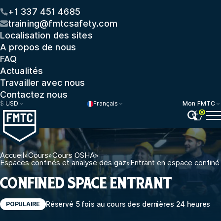
+1 337 451 4685
training@fmtcsafety.com
Localisation des sites
A propos de nous
FAQ
Actualités
Travailler avec nous
Contactez nous
$
USD
Français
Mon FMTC
0
Accueil
»
Cours
»
Cours OSHA
»
Espaces confinés et analyse des gaz
»
Entrant en espace confiné
CONFINED SPACE ENTRANT
Réservé 5 fois au cours des dernières 24 heures
POPULAIRE