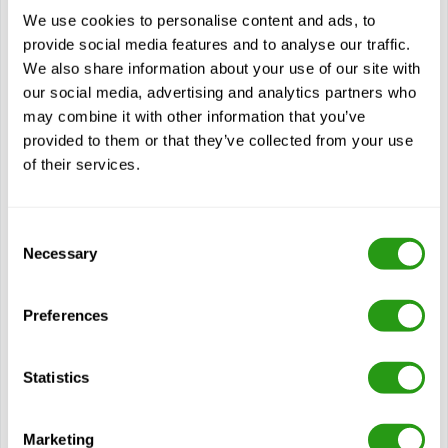
Certification(s)
We use cookies to personalise content and ads, to
Confined Space - Entrant/Attendant
provide social media features and to analyse our traffic.
We also share information about your use of our site with
our social media, advertising and analytics partners who
Voir cours
may combine it with other information that you’ve
provided to them or that they’ve collected from your use
Modules
of their services.
À propos des espaces confinés
Responsabilités du personnel
Consent
Examen de la protection contre les chutes
Necessary
Selection
Entrée dans un espace confiné
Risques liés aux espaces clos
Preferences
Dangers atmosphériques
Protection contre les risques atmosphériques
Statistics
Dangers physiques
Dangers introduits par les travailleurs
Marketing
Sécurité des espaces clos