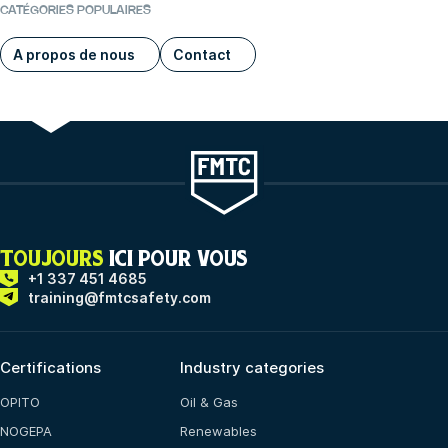
CATÉGORIES POPULAIRES
A propos de nous
Contact
TOUJOURS
ICI POUR VOUS
+1 337 451 4685
training@fmtcsafety.com
Certifications
Industry categories
OPITO
Oil & Gas
NOGEPA
Renewables