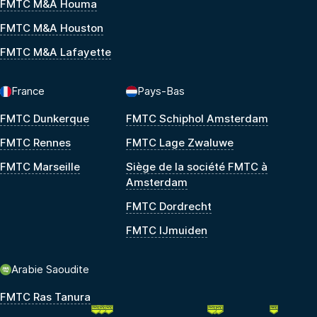
FMTC M&A Houma
FMTC M&A Houston
FMTC M&A Lafayette
France
Pays-Bas
FMTC Dunkerque
FMTC Schiphol Amsterdam
FMTC Rennes
FMTC Lage Zwaluwe
FMTC Marseille
Siège de la société FMTC à
Amsterdam
FMTC Dordrecht
FMTC IJmuiden
Arabie Saoudite
FMTC Ras Tanura