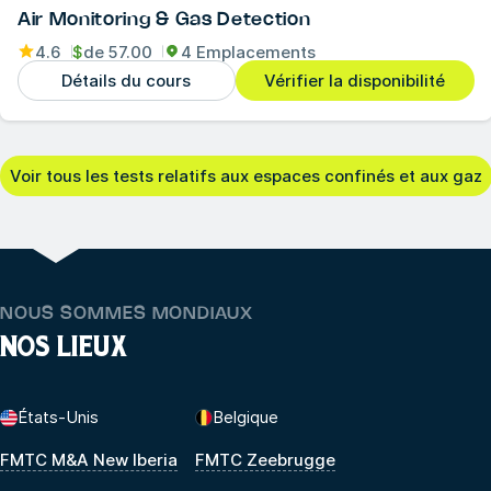
Air Monitoring & Gas Detection
4.6
$
de
57.00
4 Emplacements
Détails du cours
Vérifier la disponibilité
Voir tous les tests relatifs aux espaces confinés et aux gaz
NOUS SOMMES MONDIAUX
NOS LIEUX
États-Unis
Belgique
FMTC M&A New Iberia
FMTC Zeebrugge