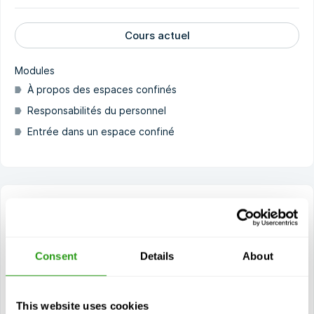
Cours actuel
Modules
À propos des espaces confinés
Responsabilités du personnel
Entrée dans un espace confiné
Confined Space Entry/Attendant
La formation à l'entrée dans les espaces confinés (CSE)
est conçue pour les travailleurs qui se voient confier des
Consent
Details
About
tâches impliquant l'entrée dans des espaces confinés ou
le travail...
$
à partir de
159,00
This website uses cookies