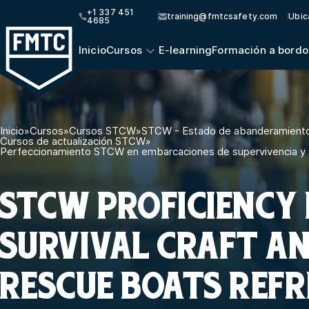
+1 337 451
training@fmtcsafety.com
Ubic
4685
Inicio
Cursos
E-learning
Formación a bordo
Inicio
»
Cursos
»
Cursos STCW
»
STCW - Estado de abanderamiento
Cursos de actualización STCW
»
Perfeccionamiento STCW en embarcaciones de supervivencia y 
STCW PROFICIENCY 
SURVIVAL CRAFT A
RESCUE BOATS REF