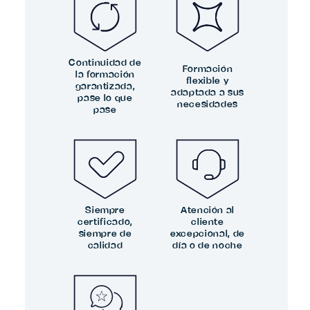
Continuidad de
Formación
la formación
flexible y
garantizada,
adaptada a sus
pase lo que
necesidades
pase
Siempre
Atención al
certificado,
cliente
siempre de
excepcional, de
calidad
día o de noche