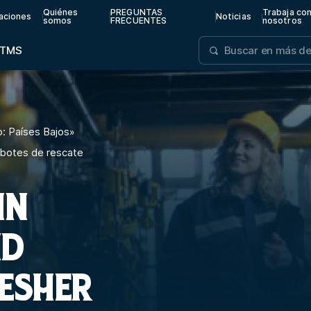
Quiénes
PREGUNTAS
Trabaja co
aciones
Noticias
somos
FRECUENTES
nosotros
TMS
: Países Bajos
»
botes de rescate
IN
ND
RESHER