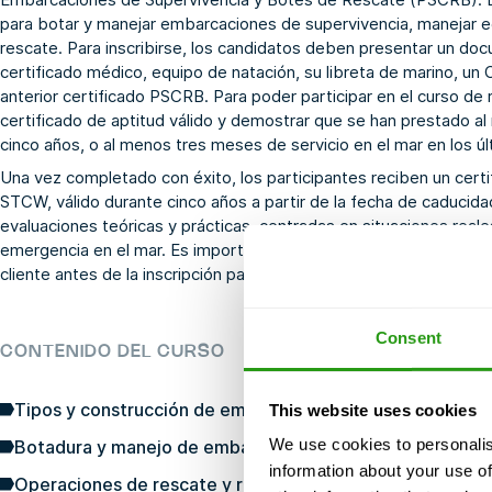
para botar y manejar embarcaciones de supervivencia, manejar e
rescate. Para inscribirse, los candidatos deben presentar un do
certificado médico, equipo de natación, su libreta de marino, un
anterior certificado PSCRB. Para poder participar en el curso de 
certificado de aptitud válido y demostrar que se han prestado al
cinco años, o al menos tres meses de servicio en el mar en los ú
Una vez completado con éxito, los participantes reciben un cert
STCW, válido durante cinco años a partir de la fecha de caducidad 
evaluaciones teóricas y prácticas, centradas en situaciones reale
emergencia en el mar. Es importante proporcionar toda la docume
cliente antes de la inscripción para su verificación.
Consent
CONTENIDO DEL CURSO
Tipos y construcción de embarcaciones de supervivenci
This website uses cookies
We use cookies to personalis
Botadura y manejo de embarcaciones de supervivencia
information about your use of
Operaciones de rescate y recuperación