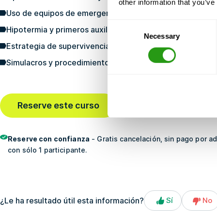
other information that you’ve
Uso de equipos de emergencia
Consent
Hipotermia y primeros auxilios
Necessary
Selection
Estrategia de supervivencia y liderazgo
Simulacros y procedimientos de emergencia
Reserve este curso
Última reserva
hace 2 hor
Reserve con confianza
- Gratis cancelación, sin pago por a
con sólo 1 participante.
¿Le ha resultado útil esta información?
Sí
No