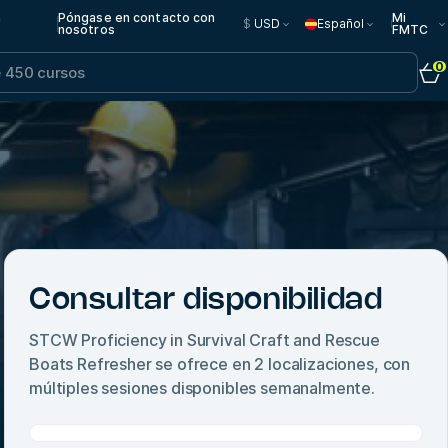
n
Póngase en contacto con
Mi
$
USD
Español
nosotros
FMTC
0
Consultar disponibilidad
STCW Proficiency in Survival Craft and Rescue
Boats Refresher
se ofrece en
2
localizaciones, con
múltiples sesiones disponibles semanalmente.