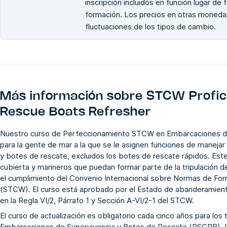
inscripción incluidos en función lugar de
formación. Los precios en otras monedas
fluctuaciones de los tipos de cambio.
Más información sobre
STCW Profici
Rescue Boats Refresher
Nuestro curso de Perfeccionamiento STCW en Embarcaciones de
para la gente de mar a la que se le asignen funciones de manej
y botes de rescate, excluidos los botes de rescate rápidos. Este 
cubierta y marineros que puedan formar parte de la tripulación 
el cumplimiento del Convenio Internacional sobre Normas de Form
(STCW). El curso está aprobado por el Estado de abanderamiento
en la Regla VI/2, Párrafo 1 y Sección A-VI/2-1 del STCW.
El curso de actualización es obligatorio cada cinco años para los 
Embarcaciones de Supervivencia y Botes de Rescate (PSCRB). L