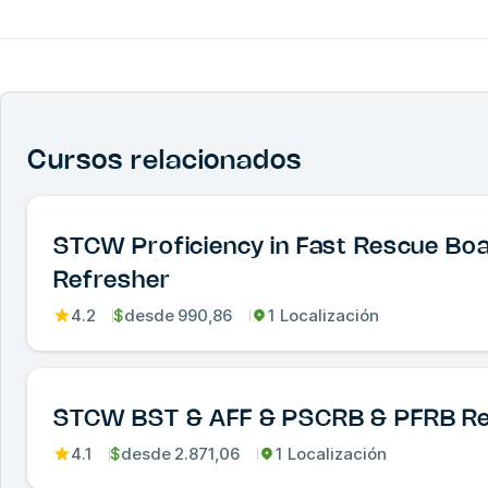
Cursos relacionados
STCW Proficiency in Fast Rescue Bo
Refresher
4.2
$
desde
990,86
1 Localización
STCW BST & AFF & PSCRB & PFRB Re
4.1
$
desde
2.871,06
1 Localización