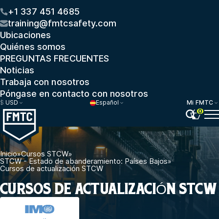
+1 337 451 4685
training@fmtcsafety.com
Ubicaciones
Quiénes somos
PREGUNTAS FRECUENTES
Noticias
Trabaja con nosotros
Póngase en contacto con nosotros
$
USD
Español
Mi FMTC
0
Inicio
»
Cursos STCW
»
STCW - Estado de abanderamiento: Países Bajos
»
Cursos de actualización STCW
CURSOS DE ACTUALIZACIÓN STCW