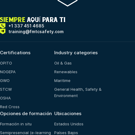
SIEMPRE
AQUÍ PARA TI
+1 337 451 4685
training@fmtcsafety.com
Certifications
Industry categories
OPITO
Oil & Gas
NOGEPA
Renewables
GWO
Maritime
STCW
General Health, Safety &
Environment
OSHA
Red Cross
Opciones de formación
Ubicaciones
Formación in situ
Estados Unidos
Semipresencial (e-learning
Países Bajos