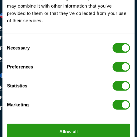
may combine it with other information that you’ve
provided to them or that they’ve collected from your use
Estados Unidos
Bélgica
of their services.
FMTC M&A New Iberia
FMTC Zeebrugge
FMTC M&A Houma
Consent
FMTC M&A Houston
Necessary
Selection
FMTC M&A Lafayette
Preferences
Francia
Países Bajos
Statistics
FMTC Dunkerque
FMTC Schiphol Amsterdam
FMTC Rennes
FMTC Lage Zwaluwe
Marketing
FMTC Marsella
Sede central del FMTC en
Ámsterdam
FMTC Dordrecht
Allow all
FMTC IJmuiden