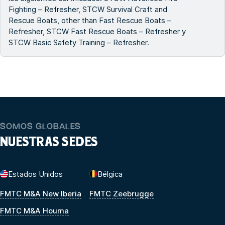
Fighting – Refresher, STCW Survival Craft and
Rescue Boats, other than Fast Rescue Boats –
Refresher, STCW Fast Rescue Boats – Refresher y
STCW Basic Safety Training – Refresher.
SOMOS GLOBALES
NUESTRAS SEDES
Estados Unidos
Bélgica
FMTC M&A New Iberia
FMTC Zeebrugge
FMTC M&A Houma