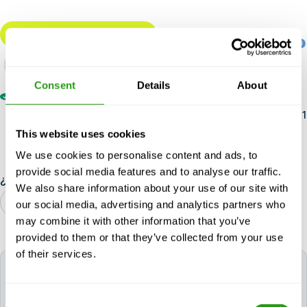
Reserve este curso
CURSO CERTIFICADO POR
Última reserva
hace 2 horas
Consent
Details
About
Reserve con confianza
- Gratis cancelación, sin pago por
adelantado, y nosotros nunca cancelamos. Incluso con sólo 1
participante.
This website uses cookies
We use cookies to personalise content and ads, to
provide social media features and to analyse our traffic.
¿Le ha resultado útil esta información?
We also share information about your use of our site with
Sí
No
our social media, advertising and analytics partners who
may combine it with other information that you’ve
provided to them or that they’ve collected from your use
of their services.
Consultar disponibilidad
STCW BST & AFF & PSCRB & PFRB Refresher
se
Consent