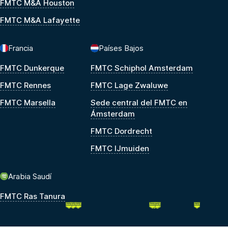
FMTC M&A Houston
FMTC M&A Lafayette
Francia
Países Bajos
FMTC Dunkerque
FMTC Schiphol Amsterdam
FMTC Rennes
FMTC Lage Zwaluwe
FMTC Marsella
Sede central del FMTC en
Ámsterdam
FMTC Dordrecht
FMTC IJmuiden
Arabia Saudí
FMTC Ras Tanura