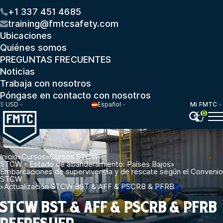
+1 337 451 4685
training@fmtcsafety.com
Ubicaciones
Quiénes somos
PREGUNTAS FRECUENTES
Noticias
Trabaja con nosotros
Póngase en contacto con nosotros
$
USD
Español
Mi FMTC
0
Inicio
»
Cursos
»
Cursos STCW
»
STCW - Estado de abanderamiento: Países Bajos
»
Embarcaciones de supervivencia y de rescate según el Convenio
STCW
»
Actualización STCW BST & AFF & PSCRB & PFRB
STCW BST & AFF & PSCRB & PFRB