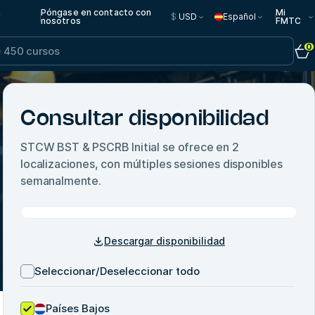
n
Póngase en contacto con
Mi
$
USD
Español
nosotros
FMTC
0
Consultar disponibilidad
STCW BST & PSCRB Initial
se ofrece en
2
localizaciones, con múltiples sesiones disponibles
semanalmente.
Descargar disponibilidad
Seleccionar/Deseleccionar todo
Países Bajos