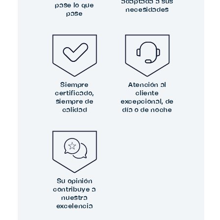
adaptada a sus
pase lo que
necesidades
pase
Siempre
Atención al
certificado,
cliente
siempre de
excepcional, de
calidad
día o de noche
Su opinión
contribuye a
nuestra
excelencia