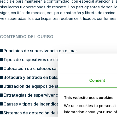
reciclaje para mantener la conformidad, con especial atención a la
simulacros u operaciones de rescate. Los participantes deben l
vigor, certificado médico, equipo de natación y libreta de marino.
vez superadas, los participantes reciben certificados conforme
CONTENIDO DEL CURSO
Principios de supervivencia en el mar
Tipos de dispositivos de salvamento (PSV)
Colocación de chalecos salvavidas y trajes de inmersión
Botadura y entrada en balsas salvavidas
Consent
Utilización de equipos de supervivencia y dispositivos de
Estrategias de supervivencia en grupo
This website uses cookies
Causas y tipos de incendios a bordo de los buques
We use cookies to personalis
information about your use of
Sistemas de detección de incendios y alarmas