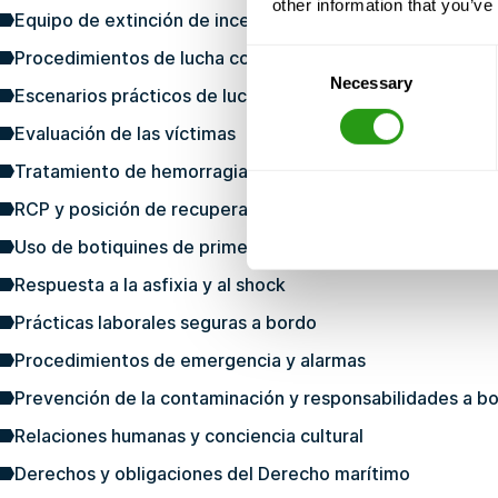
other information that you’ve
Equipo de extinción de incendios (mangueras, extintore
Procedimientos de lucha contra incendios y trabajo en e
Consent
Necessary
Selection
Escenarios prácticos de lucha contra incendios (ejercicio
Evaluación de las víctimas
Tratamiento de hemorragias, quemaduras y fracturas
RCP y posición de recuperación
Uso de botiquines de primeros auxilios
Respuesta a la asfixia y al shock
Prácticas laborales seguras a bordo
Procedimientos de emergencia y alarmas
Prevención de la contaminación y responsabilidades a b
Relaciones humanas y conciencia cultural
Derechos y obligaciones del Derecho marítimo