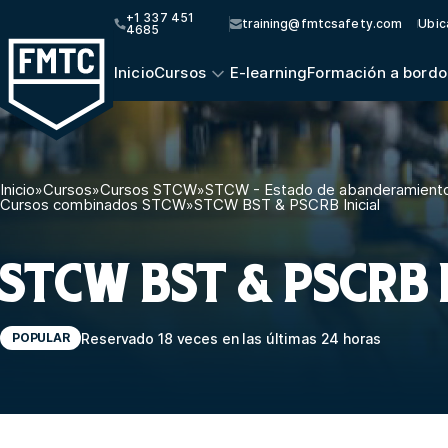
+1 337 451
training@fmtcsafety.com
Ubic
4685
Inicio
Cursos
E-learning
Formación a bordo
Inicio
»
Cursos
»
Cursos STCW
»
STCW - Estado de abanderamiento
Cursos combinados STCW
»
STCW BST & PSCRB Inicial
STCW BST & PSCRB 
Reservado 18 veces en las últimas 24 horas
POPULAR