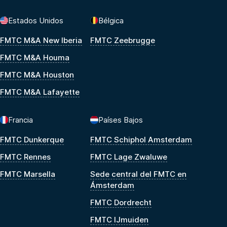
Estados Unidos
Bélgica
FMTC M&A New Iberia
FMTC Zeebrugge
FMTC M&A Houma
FMTC M&A Houston
FMTC M&A Lafayette
Francia
Países Bajos
FMTC Dunkerque
FMTC Schiphol Amsterdam
FMTC Rennes
FMTC Lage Zwaluwe
FMTC Marsella
Sede central del FMTC en
Ámsterdam
FMTC Dordrecht
FMTC IJmuiden