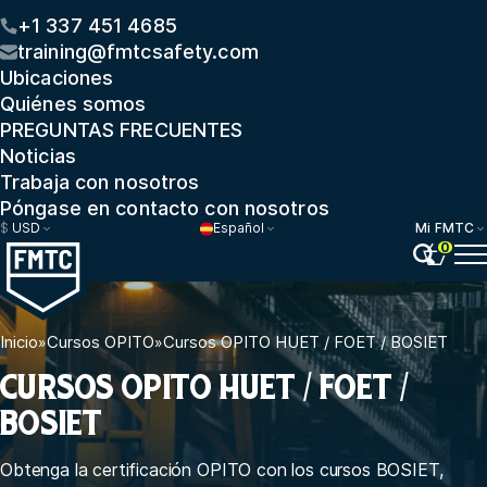
+1 337 451 4685
training@fmtcsafety.com
Ubicaciones
Quiénes somos
PREGUNTAS FRECUENTES
Noticias
Trabaja con nosotros
Póngase en contacto con nosotros
$
USD
Español
Mi FMTC
0
Inicio
»
Cursos OPITO
»
Cursos OPITO HUET / FOET / BOSIET
CURSOS OPITO HUET / FOET /
BOSIET
Obtenga la certificación OPITO con los cursos BOSIET,