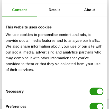
Consent
Details
About
This website uses cookies
We use cookies to personalise content and ads, to
Estamos aquí para ayudarle.
provide social media features and to analyse our traffic.
Elegir la formación en seguridad adecuada puede ser
We also share information about your use of our site with
complejo. Permítanos simplificarle el proceso:
our social media, advertising and analytics partners who
llámenos o envíenos un correo electrónico para recibir
may combine it with other information that you’ve
asesoramiento personalizado.
provided to them or that they’ve collected from your use
of their services.
Localizable diariamente entre las 7:00 y las 18:00 (CST)
+1 337 451 4685
Correo electrónico
Consent
training@fmtcsafety.com
Necessary
Selection
Preferences