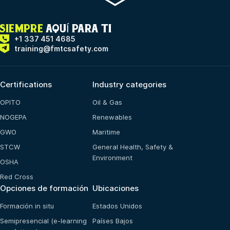
SIEMPRE
AQUÍ PARA TI
+1 337 451 4685
training@fmtcsafety.com
Certifications
Industry categories
OPITO
Oil & Gas
NOGEPA
Renewables
GWO
Maritime
STCW
General Health, Safety &
Environment
OSHA
Red Cross
Opciones de formación
Ubicaciones
Formación in situ
Estados Unidos
Semipresencial (e-learning
Países Bajos