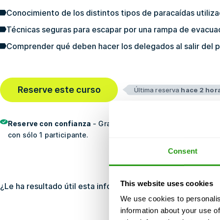
Conocimiento de los distintos tipos de paracaídas utiliz
Técnicas seguras para escapar por una rampa de evacua
Comprender qué deben hacer los delegados al salir del 
Reserve este curso
Última reserva
hace 2 hor
Reserve con confianza
- Gratis cancelación, sin pago por a
con sólo 1 participante.
Consent
This website uses cookies
¿Le ha resultado útil esta información?
Sí
No
We use cookies to personalis
information about your use of