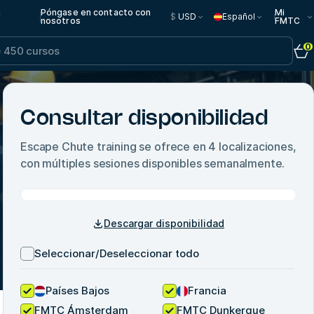
n
Póngase en contacto con
Mi
$
USD
Español
nosotros
FMTC
0
Consultar disponibilidad
Escape Chute training
se ofrece en
4
localizaciones,
con múltiples sesiones disponibles semanalmente.
Descargar disponibilidad
Seleccionar/Deseleccionar todo
Países Bajos
Francia
FMTC Ámsterdam
FMTC Dunkerque