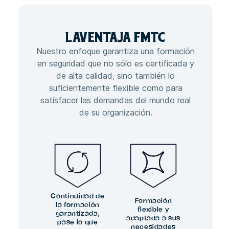
LA
VENTAJA
FMTC
Nuestro enfoque garantiza una formación
en seguridad que no sólo es certificada y
de alta calidad, sino también lo
suficientemente flexible como para
satisfacer las demandas del mundo real
de su organización.
Continuidad de
Formación
la formación
flexible y
garantizada,
adaptada a sus
pase lo que
necesidades