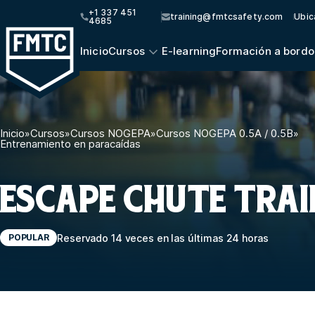
+1 337 451
training@fmtcsafety.com
Ubic
4685
Inicio
Cursos
E-learning
Formación a bordo
Inicio
»
Cursos
»
Cursos NOGEPA
»
Cursos NOGEPA 0.5A / 0.5B
»
Entrenamiento en paracaídas
ESCAPE CHUTE TRAI
Reservado 14 veces en las últimas 24 horas
POPULAR