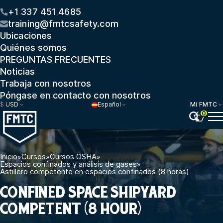
+1 337 451 4685
training@fmtcsafety.com
Ubicaciones
Quiénes somos
PREGUNTAS FRECUENTES
Noticias
Trabaja con nosotros
Póngase en contacto con nosotros
$
USD
Español
Mi FMTC
0
Inicio
»
Cursos
»
Cursos OSHA
»
Espacios confinados y análisis de gases
»
Astillero competente en espacios confinados (8 horas)
CONFINED SPACE SHIPYARD
COMPETENT (8 HOUR)