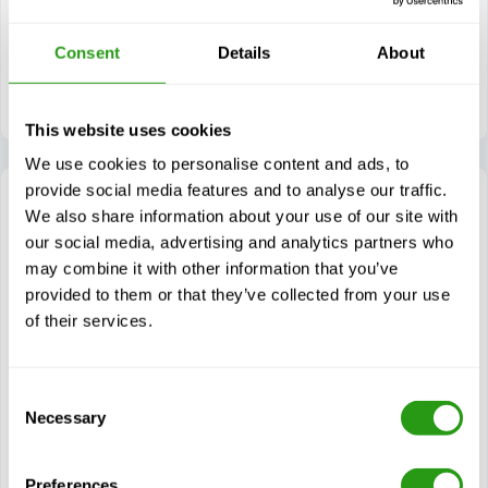
Acerca de Rescue
Equipos de protección individual (EPI)
Consent
Details
About
Rescate en espacios confinados
This website uses cookies
We use cookies to personalise content and ads, to
provide social media features and to analyse our traffic.
Confined Space Entry/Attendant/Rescue
We also share information about your use of our site with
La formación de Entrada/Asistente/Rescate en Espacios
our social media, advertising and analytics partners who
Confinados (CSEAR) está diseñada para el personal
may combine it with other information that you’ve
asignado a tareas en espacios confinados, incluidos...
provided to them or that they’ve collected from your use
$
desde
227,00
of their services.
Certificación(es)
Confined Space - Entrant/Attendant/Rescue
Consent
Necessary
Selection
Ver curso
Preferences