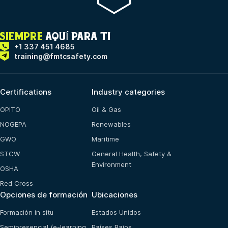
SIEMPRE
AQUÍ PARA TI
+1 337 451 4685
training@fmtcsafety.com
Certifications
Industry categories
OPITO
Oil & Gas
NOGEPA
Renewables
GWO
Maritime
STCW
General Health, Safety &
Environment
OSHA
Red Cross
Opciones de formación
Ubicaciones
Formación in situ
Estados Unidos
Semipresencial (e-learning
Países Bajos