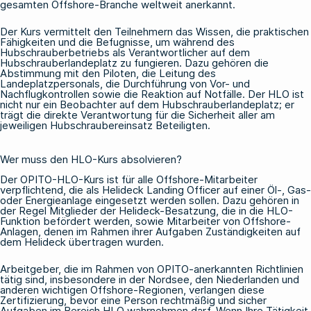
gesamten Offshore-Branche weltweit anerkannt.
Der Kurs vermittelt den Teilnehmern das Wissen, die praktischen
Fähigkeiten und die Befugnisse, um während des
Hubschrauberbetriebs als Verantwortlicher auf dem
Hubschrauberlandeplatz zu fungieren. Dazu gehören die
Abstimmung mit den Piloten, die Leitung des
Landeplatzpersonals, die Durchführung von Vor- und
Nachflugkontrollen sowie die Reaktion auf Notfälle. Der HLO ist
nicht nur ein Beobachter auf dem Hubschrauberlandeplatz; er
trägt die direkte Verantwortung für die Sicherheit aller am
jeweiligen Hubschraubereinsatz Beteiligten.
Wer muss den HLO-Kurs absolvieren?
Der OPITO-HLO-Kurs ist für alle Offshore-Mitarbeiter
verpflichtend, die als Helideck Landing Officer auf einer Öl-, Gas-
oder Energieanlage eingesetzt werden sollen. Dazu gehören in
der Regel Mitglieder der Helideck-Besatzung, die in die HLO-
Funktion befördert werden, sowie Mitarbeiter von Offshore-
Anlagen, denen im Rahmen ihrer Aufgaben Zuständigkeiten auf
dem Helideck übertragen wurden.
Arbeitgeber, die im Rahmen von OPITO-anerkannten Richtlinien
tätig sind, insbesondere in der Nordsee, den Niederlanden und
anderen wichtigen Offshore-Regionen, verlangen diese
Zertifizierung, bevor eine Person rechtmäßig und sicher
Aufgaben im Bereich HLO wahrnehmen darf. Wenn Ihre Tätigkeit