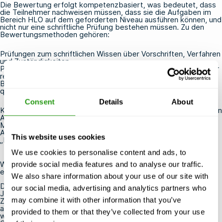
Die Bewertung erfolgt kompetenzbasiert, was bedeutet, dass
die Teilnehmer nachweisen müssen, dass sie die Aufgaben im
Bereich HLO auf dem geforderten Niveau ausführen können, und
nicht nur eine schriftliche Prüfung bestehen müssen. Zu den
Bewertungsmethoden gehören:
Prüfungen zum schriftlichen Wissen über Vorschriften, Verfahren
und Zuständigkeiten
Praktische, szenariobasierte Prüfungen in einer simulierten oder
realen Hubschrauberlandeplatzumgebung
Beobachtung der Leistung während der Übungen durch
qualifizierte OPITO-Prüfer
Consent
Details
About
Kandidaten, die in einem der Prüfungsbereiche die erforderlichen
Anforderungen nicht erfüllen, erhalten unter Umständen die
Möglichkeit, die Prüfung zu wiederholen. Bei erfolgreichem
Abschluss wird ein von OPITO anerkanntes Zertifikat als
This website uses cookies
„Helideck Landing Officer“ ausgestellt.
We use cookies to personalise content and ads, to
Wie lange ist das HLO-Zertifikat gültig und wie verlängert man
provide social media features and to analyse our traffic.
es?
We also share information about your use of our site with
Das OPITO-HLO-Zertifikat ist ab dem Ausstellungsdatum vier
our social media, advertising and analytics partners who
Jahre lang gültig. Vor Ablauf der Gültigkeitsdauer müssen die
may combine it with other information that you’ve
Zertifikatsinhaber einen
OPITO-HLO-Auffrischungskurs
absolvieren, um ihre Zertifizierung aufrechtzuerhalten und
provided to them or that they’ve collected from your use
weiterhin die Aufgaben eines Helideck-Landing-Officers auf