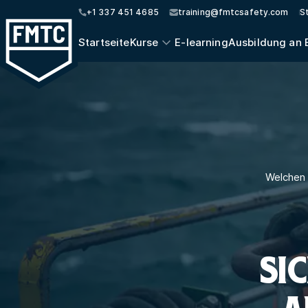
+1 337 451 4685
training@fmtcsafety.com
S
Startseite
Kurse
E-learning
Ausbildung an 
Welchen 
SI