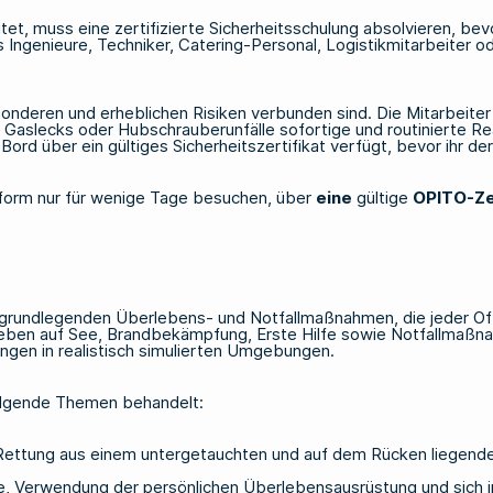
tet, muss eine zertifizierte Sicherheitsschulung absolvieren, bevo
 Ingenieure, Techniker, Catering-Personal, Logistikmitarbeiter od
eren und erheblichen Risiken verbunden sind. Die Mitarbeiter si
Gaslecks oder Hubschrauberunfälle sofortige und routinierte Rea
 Bord über ein gültiges Sicherheitszertifikat verfügt, bevor ihr d
tform nur für wenige Tage besuchen, über
eine
gültige
OPITO-Ze
die grundlegenden Überlebens- und Notfallmaßnahmen, die jeder 
eben auf See, Brandbekämpfung, Erste Hilfe sowie Notfallmaßnah
ngen in realistisch simulierten Umgebungen.
folgende Themen behandelt:
ettung aus einem untergetauchten und auf dem Rücken liegenden 
e, Verwendung der persönlichen Überlebensausrüstung und sich 