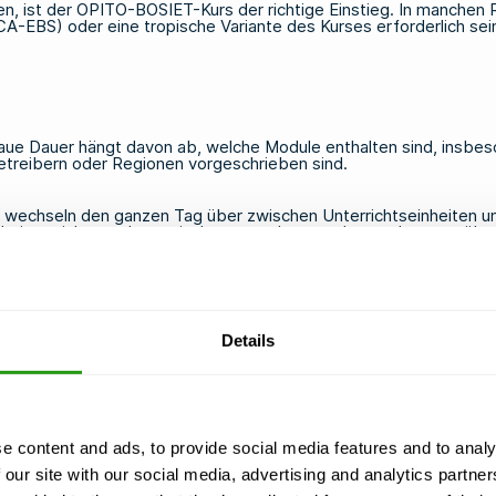
n, ist der
OPITO-BOSIET-Kurs
der richtige Einstieg. In manchen
CA-EBS) oder eine
tropische Variante des Kurses
erforderlich sei
enaue Dauer hängt davon ab, welche Module enthalten sind, ins
etreibern oder Regionen vorgeschrieben sind.
er wechseln den ganzen Tag über zwischen Unterrichtseinheiten 
keiten nicht nur theoretisch verstanden, sondern so lange geübt w
 Kursdauer in Ihren Projektzeitplan einplanen, einschließlich der
ztermin, damit genügend Zeit bleibt, das Zertifikat zu bearbeit
Details
ffahrt absolvieren?
OPITO zugelassenen Ausbildungszentrum absolvieren. Diese Zentr
sgestellten Zertifikate werden von Betreibern, Anlagenleitern u
e content and ads, to provide social media features and to analy
 our site with our social media, advertising and analytics partn
spekte: