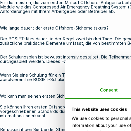
Für die meisten, die zum ersten Mal auf Offshore-Anlagen arbeite
Module wie das Compressed Air Emergency Breathing System (
Anforderungen mit Ihrem Arbeitgeber oder Betreiber ab.
Wie lange dauert der erste Offshore-Sicherheitskurs?
Der BOSIET-Kurs dauert in der Regel zwei bis drei Tage. Die g
zusätzliche praktische Elemente umfasst, die von bestimmten B
Der Schulungsplan ist bewusst intensiv gestaltet. Die Teilnehm
durchgespielt werden. Dieses Format stellt sicher, dass die Fähig
Wenn Sie eine Schulung für ein Team organisieren, sollten Sie die
absolvieren ihre BOSIET-Schulung einige Wochen vor ihrem Einsat
Consent
Wo kann man seinen ersten Sicherheitskurs für die Hochseeschif
Sie können Ihren ersten Offshore-Sicherheitskurs in jedem von 
This website uses cookies
vorgeschriebenen Standards durchzuführen, und die von ihnen au
international anerkannt.
We use cookies to personalis
information about your use of
Berücksichtigen Sie bei der Standortwahl folgende praktische A