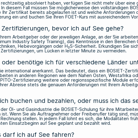
 rechtzeitig absolviert haben, verfügen Sie nicht mehr über eine
. In diesem Fall müssen Sie möglicherweise den vollständigen BO
Ihr Zertifikat bereits abgelaufen ist und welche Anforderungen de
rinnerung ein und buchen Sie Ihren FOET-Kurs mit ausreichendem V
 Zertifizierungen, bevor ich auf See gehe?
hrem Arbeitgeber oder der jeweiligen Anlage, an der Sie arbeiten,
nimum Industry Safety Training), das Kenntnisse in den Bereiche
chniken, Hebevorgängen oder H₂S-Sicherheit. Erkundigen Sie sic
 Zertifizierungen, um Lücken in letzter Minute zu vermeiden.
tig, oder benötige ich für verschiedene Länder 
rie international anerkannt. Das bedeutet, dass ein BOSIET-Zertif
beiten in anderen Regionen wie dem Nahen Osten, Westafrika ode
ITO-Zertifizierung weitere oder regionsspezifische Module erfor
Ihrer Abreise stets die genauen Anforderungen mit Ihrem Arbeitg
ch buchen und bezahlen, oder muss ich das se
 der Öl- und Gasindustrie die BOSIET-Schulung für ihre Mitarbeite
 ist. Wenn Sie als Auftragnehmer oder Freiberufler tätig sind, 
echnung stellen. In jedem Fall lohnt es sich, die Modalitäten fr
nten Einsatzbeginn auf See geplant und bezahlt wird.
 darf ich auf See fahren?