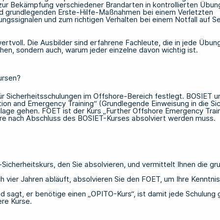
zur Bekämpfung verschiedener Brandarten in kontrollierten Übun
 grundlegenden Erste-Hilfe-Maßnahmen bei einem Verletzten
ngssignalen und zum richtigen Verhalten bei einem Notfall auf S
tvoll. Die Ausbilder sind erfahrene Fachleute, die in jede Übung
ehen, sondern auch, warum jeder einzelne davon wichtig ist.
ursen?
 für Sicherheitsschulungen im Offshore-Bereich festlegt. BOSIET
tion and Emergency Training“ (Grundlegende Einweisung in die Sic
nlage gehen.
FOET
ist der Kurs „Further Offshore Emergency Trai
Jahre nach Abschluss des BOSIET-Kurses absolviert werden muss.
re-Sicherheitskurs, den Sie absolvieren, und vermittelt Ihnen die 
ch vier Jahren abläuft, absolvieren Sie den FOET, um Ihre Kenntn
 sagt, er benötige einen „OPITO-Kurs“, ist damit jede Schulung 
re Kurse.