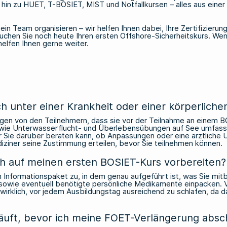
 hin zu
HUET
,
T-BOSIET
, MIST und
Notfallkursen
– alles aus eine
ein Team organisieren – wir helfen Ihnen dabei, Ihre Zertifizierun
 buchen Sie noch heute Ihren ersten Offshore-Sicherheitskurs. W
helfen Ihnen gerne weiter.
h unter einer Krankheit oder einer körperliche
n von den Teilnehmern, dass sie vor der Teilnahme an einem BOS
n wie Unterwasserflucht- und Überlebensübungen auf See umfasst.
Sie darüber beraten kann, ob Anpassungen oder eine ärztliche Un
iziner seine Zustimmung erteilen, bevor Sie teilnehmen können.
ch auf meinen ersten BOSIET-Kurs vorbereiten?
 Informationspaket zu, in dem genau aufgeführt ist, was Sie mit
owie eventuell benötigte persönliche Medikamente einpacken. Vo
ich wirklich, vor jedem Ausbildungstag ausreichend zu schlafen, d
läuft, bevor ich meine FOET-Verlängerung absc