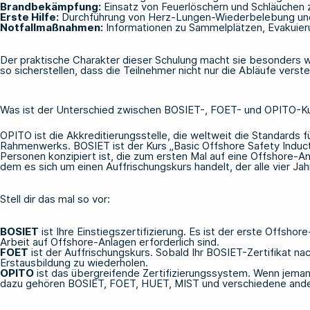
Brandbekämpfung:
Einsatz von Feuerlöschern und Schläuchen 
Erste Hilfe:
Durchführung von Herz-Lungen-Wiederbelebung und
Notfallmaßnahmen:
Informationen zu Sammelplätzen, Evakuieru
Der praktische Charakter dieser Schulung macht sie besonders wer
so sicherstellen, dass die Teilnehmer nicht nur die Abläufe verst
Was ist der Unterschied zwischen BOSIET-, FOET- und OPITO-K
OPITO ist die Akkreditierungsstelle, die weltweit die Standards
Rahmenwerks.
BOSIET
ist der Kurs „Basic Offshore Safety Induc
Personen konzipiert ist, die zum ersten Mal auf eine Offshore-A
dem es sich um einen Auffrischungskurs handelt, der alle vier 
Stell dir das mal so vor:
BOSIET
ist Ihre Einstiegszertifizierung. Es ist der erste Offsho
Arbeit auf Offshore-Anlagen erforderlich sind.
FOET
ist der Auffrischungskurs. Sobald Ihr BOSIET-Zertifikat na
Erstausbildung zu wiederholen.
OPITO
ist das übergreifende Zertifizierungssystem. Wenn jemand
dazu gehören BOSIET, FOET,
HUET
, MIST und verschiedene ande