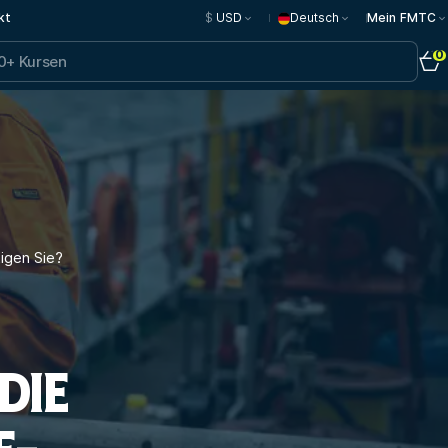
kt
$
USD
Deutsch
Mein FMTC
0
igen Sie?
DIE