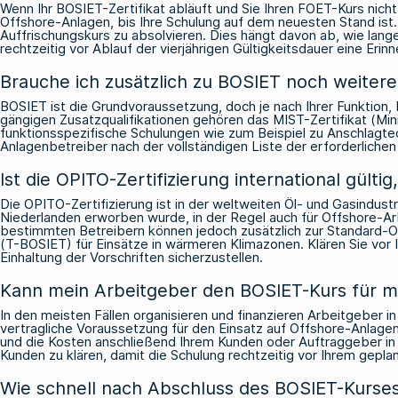
Wenn Ihr BOSIET-Zertifikat abläuft und Sie Ihren FOET-Kurs nicht
Offshore-Anlagen, bis Ihre Schulung auf dem neuesten Stand ist
Auffrischungskurs zu absolvieren. Dies hängt davon ab, wie lange 
rechtzeitig vor Ablauf der vierjährigen Gültigkeitsdauer eine E
Brauche ich zusätzlich zu BOSIET noch weitere
BOSIET ist die Grundvoraussetzung, doch je nach Ihrer Funktion, I
gängigen Zusatzqualifikationen gehören das MIST-Zertifikat (Mi
funktionsspezifische Schulungen wie zum Beispiel zu Anschlagte
Anlagenbetreiber nach der vollständigen Liste der erforderlichen
Ist die OPITO-Zertifizierung international gül
Die OPITO-Zertifizierung ist in der weltweiten Öl- und Gasindust
Niederlanden erworben wurde, in der Regel auch für Offshore-Ar
bestimmten Betreibern können jedoch zusätzlich zur Standard-OP
(T-BOSIET) für Einsätze in wärmeren Klimazonen. Klären Sie vor 
Einhaltung der Vorschriften sicherzustellen.
Kann mein Arbeitgeber den BOSIET-Kurs für mi
In den meisten Fällen organisieren und finanzieren Arbeitgeber in
vertragliche Voraussetzung für den Einsatz auf Offshore-Anlagen
und die Kosten anschließend Ihrem Kunden oder Auftraggeber in R
Kunden zu klären, damit die Schulung rechtzeitig vor Ihrem gepla
Wie schnell nach Abschluss des BOSIET-Kurses