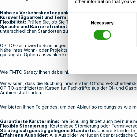
other information that you’ve
Nähe zu Verkehrsknotenpunkten:
Schulungszentren in der Näh
Consent
Kursverfügbarkeit und Terminplanung:
Suchen Sie nach Anbie
Flexibilität:
Prüfen Sie, ob Sie Termine verschieben oder stornier
Necessary
Selection
Sprache und Barrierefreiheit:
Wenn Sie Schulungen für internat
unterschiedlichen Standorten zu betreuen
OPITO-zertifizierte Schulungen werden in vielen Ländern angebot
Nähe Ihres Wohn- oder Projektstandorts kann Ihnen viel Zeit und
günstigste Option auswählen können.
Wie FMTC Safety Ihnen dabei hilft, Ihren ersten Offshore-Sicher
Wir wissen, dass die Buchung Ihres ersten Offshore-Sicherheits
OPITO-zertifizierten Kursen für Fachkräfte aus der Öl- und Gasbr
Arabien stattfinden.
Wir bieten Ihnen Folgendes, um den Ablauf so reibungslos wie mö
Garantierte Kurstermine:
Ihre Schulung findet auch bei nur ei
Flexible Stornierung:
Kostenlose Stornierung oder Terminversc
Strategisch günstig gelegene Standorte:
Unsere Standorte be
Erfahrene Ausbilder:
Alle Ausbilder verfügen über praktische 