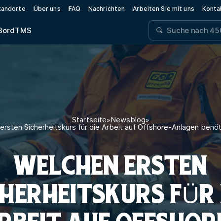
tandorte
Über uns
FAQ
Nachrichten
Arbeiten Sie mit uns
Konta
Bord
TMS
Startseite
»
Newsblog
»
ersten Sicherheitskurs für die Arbeit auf Offshore-Anlagen benöt
WELCHEN ERSTEN
CHERHEITSKURS FÜR 