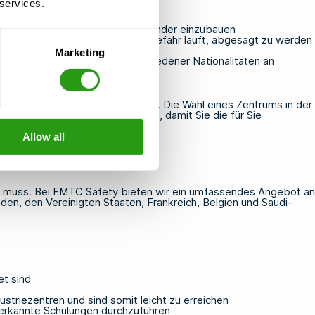
 services.
insatz in einen vollen Terminkalender einzubauen
ppen, damit Ihre Schulung nicht Gefahr läuft, abgesagt zu werden
lan Ihres Projekts ändert
Marketing
 der Lage ist, Teilnehmer verschiedener Nationalitäten an
reich, Belgien und Saudi-Arabien. Die Wahl eines Zentrums in der
ren
Offshore-Schulungsangebote
, damit Sie die für Sie
Allow all
ein muss. Bei FMTC Safety bieten wir ein umfassendes Angebot an
den, den Vereinigten Staaten, Frankreich, Belgien und Saudi-
et sind
striezentren und sind somit leicht zu erreichen
anerkannte Schulungen durchzuführen