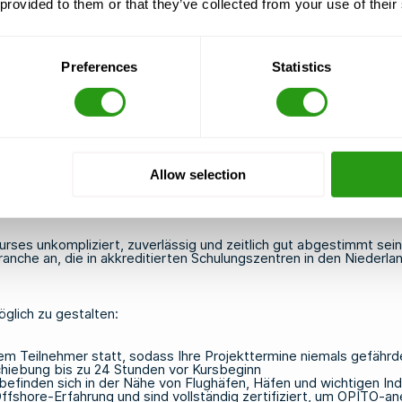
 provided to them or that they’ve collected from your use of their
e von Flughäfen oder Häfen erleichtern es, den Kurs vor einem E
tern, die garantierte Kurstermine anbieten, auch bei kleinen Gru
en können, ohne dass Strafgebühren anfallen, falls sich der Zeitp
Preferences
Statistics
ionale Teams organisieren, sollten Sie prüfen, ob der Anbieter in
en, darunter in den Niederlanden, den Vereinigten Staaten, Frank
 Kosten sparen. Hier finden Sie eine Übersicht über
die
verfügba
Allow selection
heitskurs zu absolvieren
kurses unkompliziert, zuverlässig und zeitlich gut abgestimmt s
anche an, die in akkreditierten Schulungszentren in den Niederlan
glich zu gestalten:
nem Teilnehmer statt, sodass Ihre Projekttermine niemals gefährd
hiebung bis zu 24 Stunden vor Kursbeginn
finden sich in der Nähe von Flughäfen, Häfen und wichtigen Indu
Offshore-Erfahrung und sind vollständig zertifiziert, um OPITO-