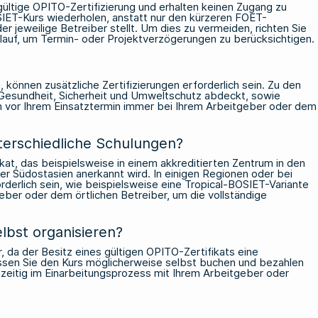
 gültige OPITO-Zertifizierung und erhalten keinen Zugang zu
SIET-Kurs wiederholen, anstatt nur den kürzeren FOET-
r jeweilige Betreiber stellt. Um dies zu vermeiden, richten Sie
orlauf, um Termin- oder Projektverzögerungen zu berücksichtigen.
 können zusätzliche Zertifizierungen erforderlich sein. Zu den
n Gesundheit, Sicherheit und Umweltschutz abdeckt, sowie
h vor Ihrem Einsatztermin immer bei Ihrem Arbeitgeber oder dem
unterschiedliche Schulungen?
ikat, das beispielsweise in einem akkreditierten Zentrum in den
r Südostasien anerkannt wird. In einigen Regionen oder bei
derlich sein, wie beispielsweise eine Tropical-BOSIET-Variante
eber oder dem örtlichen Betreiber, um die vollständige
lbst organisieren?
r, da der Besitz eines gültigen OPITO-Zertifikats eine
müssen Sie den Kurs möglicherweise selbst buchen und bezahlen
ühzeitig im Einarbeitungsprozess mit Ihrem Arbeitgeber oder