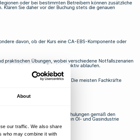
 Regionen oder bei bestimmten Betreibern können zusätzliche
n. Klären Sie daher vor der Buchung stets die genauen
besondere davon, ob der Kurs eine CA-EBS-Komponente oder
und praktischen Übungen, wobei verschiedene Notfallszenarien
erden, bis sie unter Druck instinktiv ablaufen.
 An- und Abreise zum Schulungsort. Die meisten Fachkräfte
en und dem Betreiber vorzulegen.
About
en sind dafür akkreditiert, die Schulungen gemäß den
nd Auftragnehmern in der gesamten Öl- und Gasindustrie
se our traffic. We also share
ers who may combine it with