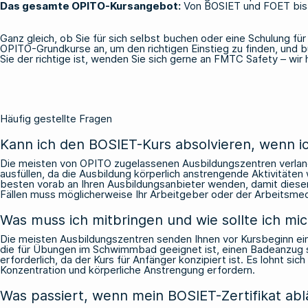
Das gesamte OPITO-Kursangebot:
Von
BOSIET
und
FOET
bis
Ganz gleich, ob Sie für sich selbst buchen oder eine Schulung für 
OPITO-Grundkurse an
, um den richtigen Einstieg zu finden, und
Sie der richtige ist,
wenden Sie sich
gerne
an FMTC Safety
– wir 
Häufig gestellte Fragen
Kann ich den BOSIET-Kurs absolvieren, wenn ic
Die meisten von OPITO zugelassenen Ausbildungszentren verlange
ausfüllen, da die Ausbildung körperlich anstrengende Aktivitäte
besten vorab an Ihren Ausbildungsanbieter wenden, damit dieser 
Fällen muss möglicherweise Ihr Arbeitgeber oder der Arbeitsmed
Was muss ich mitbringen und wie sollte ich mi
Die meisten Ausbildungszentren senden Ihnen vor Kursbeginn ein
die für Übungen im Schwimmbad geeignet ist, einen Badeanzug s
erforderlich, da der Kurs für Anfänger konzipiert ist. Es lohnt s
Konzentration und körperliche Anstrengung erfordern.
Was passiert, wenn mein BOSIET-Zertifikat ab