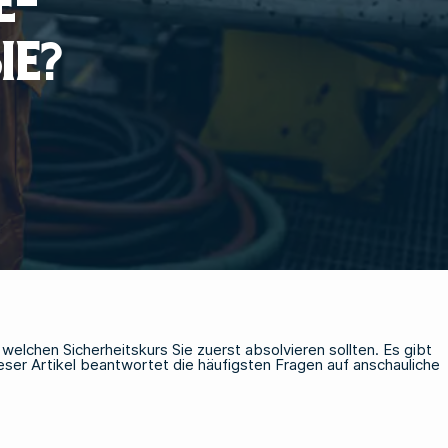
E-
IE?
welchen Sicherheitskurs Sie zuerst absolvieren sollten. Es gibt
eser Artikel beantwortet die häufigsten Fragen auf anschauliche