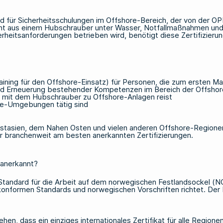
ard für Sicherheitsschulungen im Offshore-Bereich, der von der O
cht aus einem Hubschrauber unter Wasser, Notfallmaßnahmen und
heitsanforderungen betrieben wird, benötigt diese Zertifizierun
raining für den Offshore-Einsatz) für Personen, die zum ersten 
und Erneuerung bestehender Kompetenzen im Bereich der Offshor
s mit dem Hubschrauber zu Offshore-Anlagen reist
ore-Umgebungen tätig sind
ostasien, dem Nahen Osten und vielen anderen Offshore-Regionen 
r branchenweit am besten anerkannten Zertifizierungen.
 anerkannt?
 Standard für die Arbeit auf dem norwegischen Festlandsockel (
formen Standards und norwegischen Vorschriften richtet. Der Be
hen, dass ein einziges internationales Zertifikat für alle Regione