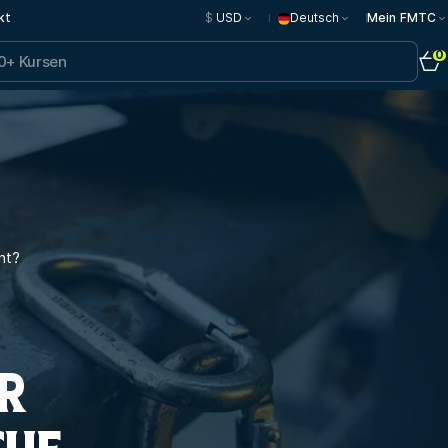
kt
$
USD
Deutsch
Mein FMTC
0
nt?
ER