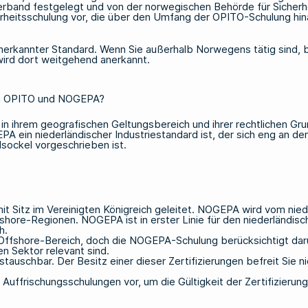
rband festgelegt und von der norwegischen Behörde für Sicherh
rheitsschulung vor, die über den Umfang der OPITO-Schulung hin
erkannter Standard. Wenn Sie außerhalb Norwegens tätig sind, be
 wird dort weitgehend anerkannt.
von OPITO und NOGEPA?
ihrem geografischen Geltungsbereich und ihrer rechtlichen Grundl
EPA
ein niederländischer Industriestandard ist, der sich eng an d
sockel vorgeschrieben ist.
 Sitz im Vereinigten Königreich geleitet. NOGEPA wird vom niede
fshore-Regionen. NOGEPA ist in erster Linie für den niederländi
h.
Offshore-Bereich, doch die NOGEPA-Schulung berücksichtigt dar
n Sektor relevant sind.
uschbar. Der Besitz einer dieser Zertifizierungen befreit Sie ni
uffrischungsschulungen vor, um die Gültigkeit der Zertifizierung