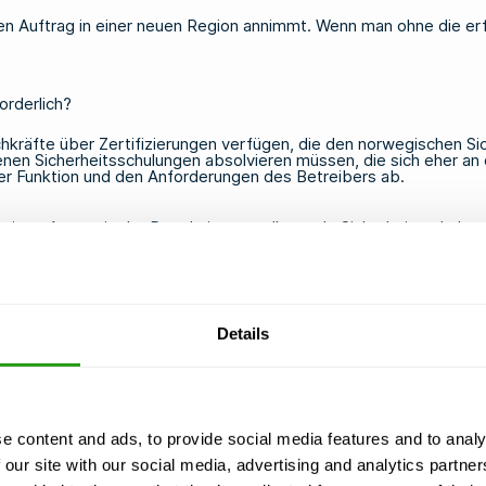
en Auftrag in einer neuen Region annimmt. Wenn man ohne die erfo
orderlich?
kräfte über Zertifizierungen verfügen, die den norwegischen Sic
nen Sicherheitsschulungen absolvieren müssen, die sich eher an
hrer Funktion und den Anforderungen des Betreibers ab.
beit umfassen in der Regel eine grundlegende Sicherheitsschulu
n norwegischen gesetzlichen Standards entspricht. Die Betreiber
. Klären Sie daher immer zunächst mit Ihrem Arbeitgeber oder Au
n die norwegische Branche wechseln, müssen Sie zusätzlich zu Ih
 sich nicht gegenseitig.
Details
 offshore arbeiten?
 abdeckt. Die OPITO-Zertifizierung bietet jedoch eine breite inte
e content and ads, to provide social media features and to analy
ätig sind, benötigen Sie je nach Einsatzort möglicherweise sow
 our site with our social media, advertising and analytics partn