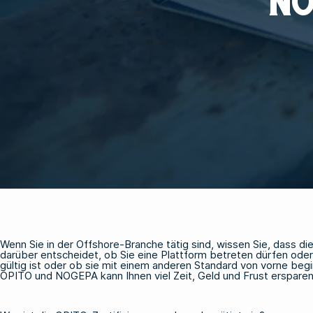
NO
Wenn Sie in der Offshore-Branche tätig sind, wissen Sie, dass die 
darüber entscheidet, ob Sie eine Plattform betreten dürfen oder 
gültig ist oder ob sie mit einem anderen Standard von vorne beg
OPITO und NOGEPA kann Ihnen viel Zeit, Geld und Frust ersparen