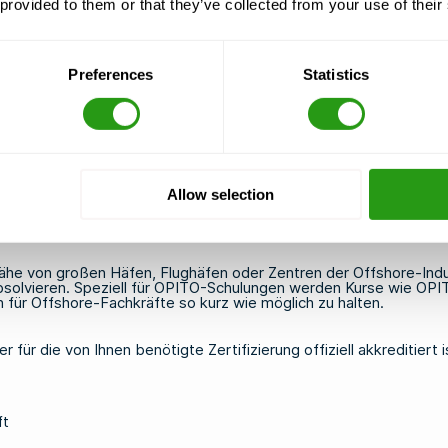
 provided to them or that they’ve collected from your use of their
tafrika, Südostasien und dem Nahen Osten wechseln, werden in de
egischen Sektor tätig ist, muss sein Qualifikationsportfolio um
n denen Sie arbeiten oder arbeiten möchten, die jeweils erforderli
Preferences
Statistics
rfügen selbstverständlich über mehrere Zertifizierungen und betr
können Sie nachlesen, welche Qualifikationen für die von Ihnen a
solvieren?
Allow selection
tierten Schulungsanbietern angeboten, die die von den jeweili
bieters darauf, dass dieser über eine offizielle Akkreditierung 
ren Projektverpflichtungen anpassen lassen.
r Nähe von großen Häfen, Flughäfen oder Zentren der Offshore-Indu
absolvieren. Speziell für OPITO-Schulungen werden Kurse wie
OPI
 für Offshore-Fachkräfte so kurz wie möglich zu halten.
ür die von Ihnen benötigte Zertifizierung offiziell akkreditiert is
ft