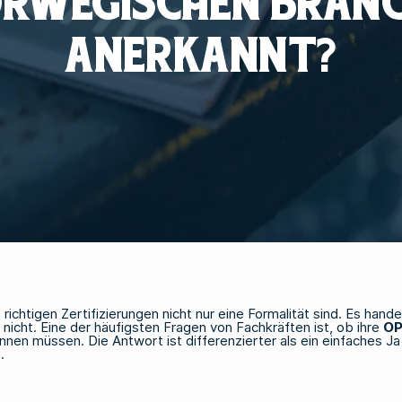
RWEGISCHEN BRAN
ANERKANNT?
richtigen Zertifizierungen nicht nur eine Formalität sind. Es hand
nicht. Eine der häufigsten Fragen von Fachkräften ist, ob ihre
OP
innen müssen. Die Antwort ist differenzierter als ein einfaches 
.