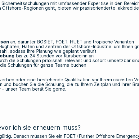
on Sicherheitsschulungen mit umfassender Expertise in den Bereic
 Offshore-Regionen geht, bieten wir praxisorientierte, akkrediti
rsen
an, darunter
BOSIET
,
FOET
,
HUET
und tropische Varianten
Flughäfen, Häfen und Zentren der Offshore-Industrie, um Ihnen 
zahl, sodass Ihre Planung wie geplant verläuft
iebung
bis zu 24 Stunden vor Kursbeginn an
ch die Schulungen praxisnah, relevant und sofort umsetzbar sin
 die Schulungen für ganze Teams buchen
werben oder eine bestehende Qualifikation vor Ihrem nächsten Ve
n und buchen Sie die Schulung, die zu Ihrem Zeitplan und Ihrer B
y
– unser Team berät Sie gerne.
bevor ich sie erneuern muss?
gültig. Danach müssen Sie ein FOET (Further Offshore Emergency Tr