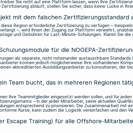
eiber Sie nicht auf eine Plattform lassen, wenn Ihre Zertifizierun
rtifizierung abläuft, stellen Sie sicher, dass keine Lücke in Ihr
ojekt mit dem falschen Zertifizierungsstandar
iese Region erforderliche Zertifizierung zu verfügen – beispiel
angt –, wird Ihnen der Zugang zur Plattform verwehrt, unabhängi
gstage und Gebühren für Last-Minute-Schulungen. Klären Sie die 
-Schulungsmodule für die NOGEPA-Zertifizieru
ngen als separate, nicht miteinander austauschbare Standards be
sanbieter können jedoch möglicherweise Ihre vorhandenen Kompet
einen akkreditierten Ausbildungsanbieter zu konsultieren, der b
ein Team bucht, das in mehreren Regionen tätig 
enen Ihre Teammitglieder eingesetzt werden sollen, und für jeden 
ifizierungsmatrix – in der jeder Mitarbeiter, seine aktuellen Qual
hulungen entsprechend zu priorisieren. Die Zusammenarbeit mit e
nforme Kurse, kann zudem die Logistik vereinfachen und den Ve
r Escape Training) für alle Offshore-Mitarbei