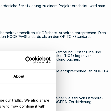
rderliche Zertifizierung zu einem Projekt erscheint, wird man
herheitsvorschriften für Offshore-Arbeiten entsprechen. Dies
den NOGEPA-Standards
als an
den
OPITO
-Standards
ng zu Notfallmaßnahmen, Brandbekämpfung, Erster Hilfe und
 auf dem norwegischen Festlandsockel (NCS) legen vor
ftraggeber ab, bevor Sie eine Schulung buchen.
ren bestehenden Qualifikationen die entsprechende,
an NOGEPA
About
rnationale Abdeckung und wird in einer Vielzahl von Offshore-
se our traffic. We also share
ohl eine OPITO- als auch eine NOGEPA-Zertifizierung.
ers who may combine it with