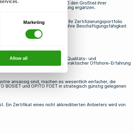
 services.
r Regel feststellen, dass OPITO den Großteil ihrer
eine NOGEPA-konforme Ausbildung
ergänzen.
chen Standards zu ermitteln und Ihr Zertifizierungsportfolio
Marketing
achten diese als Investition in ihre Beschäftigungsfähigkeit
ngestrebten Regionen gelten.
Allow all
gen Dachverbänden festgelegten Qualitäts- und
verfügt, erfahrene Ausbilder mit praktischer Offshore-Erfahrung
strie ansässig sind, machen es wesentlich einfacher, die
TO BOSIET
und
OPITO FOET
in strategisch günstig gelegenen
t. Ein Zertifikat eines nicht akkreditierten Anbieters wird von