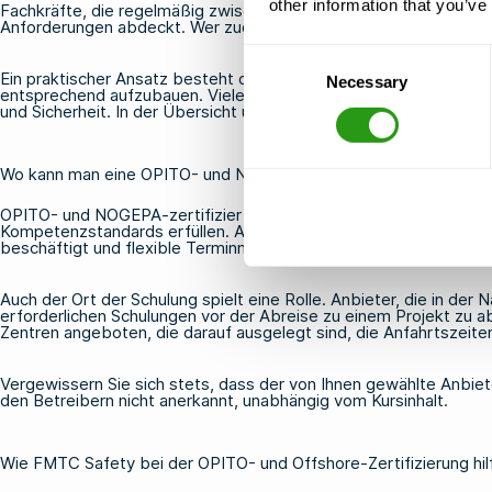
other information that you’ve
Fachkräfte, die regelmäßig zwischen dem britischen Sektor, Wes
Anforderungen abdeckt. Wer zudem im niederländischen oder norw
Consent
Ein praktischer Ansatz besteht darin, die Regionen zu erfassen, i
Necessary
Selection
entsprechend aufzubauen. Viele erfahrene Offshore-Fachkräfte ve
und Sicherheit. In
der Übersicht über die OPITO-Offshore-Kurse
Wo kann man eine OPITO- und NOGEPA-zertifizierte Schulung ab
OPITO- und NOGEPA-zertifizierte Schulungen werden von akkredi
Kompetenzstandards erfüllen. Achten Sie bei der Auswahl eines An
beschäftigt und flexible Terminmöglichkeiten bietet, die sich Ih
Auch der Ort der Schulung spielt eine Rolle. Anbieter, die in de
erforderlichen Schulungen vor der Abreise zu einem Projekt zu 
Zentren angeboten, die darauf ausgelegt sind, die Anfahrtszeiten
Vergewissern Sie sich stets, dass der von Ihnen gewählte Anbieter f
den Betreibern nicht anerkannt, unabhängig vom Kursinhalt.
Wie FMTC Safety bei der OPITO- und Offshore-Zertifizierung hil