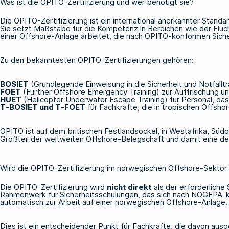
Was ist die OPITO-Zertifizierung und wer benötigt sie?
Die OPITO-Zertifizierung ist ein international anerkannter Stand
Sie setzt Maßstäbe für die Kompetenz in Bereichen wie der Flu
einer Offshore-Anlage arbeitet, die nach OPITO-konformen Sicher
Zu den bekanntesten OPITO-Zertifizierungen gehören:
BOSIET
(Grundlegende Einweisung in die Sicherheit und Notfallt
FOET
(Further Offshore Emergency Training) zur Auffrischung 
HUET
(Helicopter Underwater Escape Training) für Personal, da
T-BOSIET
und
T-FOET
für Fachkräfte, die in tropischen Offsh
OPITO ist auf dem britischen Festlandsockel, in Westafrika, Süd
Großteil der weltweiten Offshore-Belegschaft und damit eine de
Wird die OPITO-Zertifizierung im norwegischen Offshore-Sektor
Die OPITO-Zertifizierung wird
nicht direkt
als der erforderliche
Rahmenwerk für Sicherheitsschulungen, das sich nach NOGEPA-kon
automatisch zur Arbeit auf einer norwegischen Offshore-Anlage.
Dies ist ein entscheidender Punkt für Fachkräfte, die davon ausge