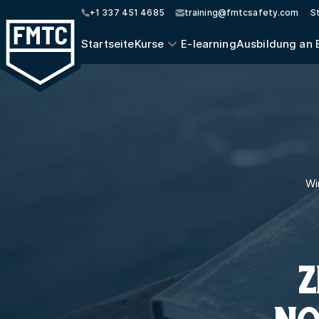
+1 337 451 4685
training@fmtcsafety.com
S
Startseite
Kurse
E-learning
Ausbildung an 
Wi
Z