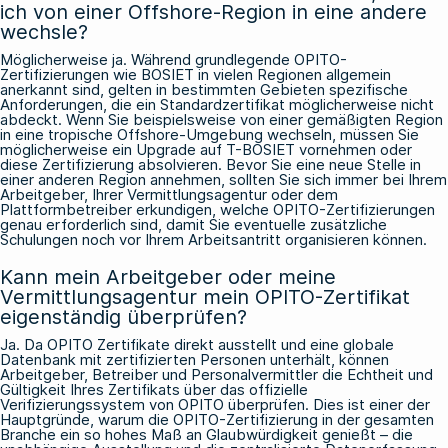
ich von einer Offshore-Region in eine andere
wechsle?
Möglicherweise ja. Während grundlegende OPITO-
Zertifizierungen wie BOSIET in vielen Regionen allgemein
anerkannt sind, gelten in bestimmten Gebieten spezifische
Anforderungen, die ein Standardzertifikat möglicherweise nicht
abdeckt. Wenn Sie beispielsweise von einer gemäßigten Region
in eine tropische Offshore-Umgebung wechseln, müssen Sie
möglicherweise ein Upgrade auf T-BOSIET vornehmen oder
diese Zertifizierung absolvieren. Bevor Sie eine neue Stelle in
einer anderen Region annehmen, sollten Sie sich immer bei Ihrem
Arbeitgeber, Ihrer Vermittlungsagentur oder dem
Plattformbetreiber erkundigen, welche OPITO-Zertifizierungen
genau erforderlich sind, damit Sie eventuelle zusätzliche
Schulungen noch vor Ihrem Arbeitsantritt organisieren können.
Kann mein Arbeitgeber oder meine
Vermittlungsagentur mein OPITO-Zertifikat
eigenständig überprüfen?
Ja. Da OPITO Zertifikate direkt ausstellt und eine globale
Datenbank mit zertifizierten Personen unterhält, können
Arbeitgeber, Betreiber und Personalvermittler die Echtheit und
Gültigkeit Ihres Zertifikats über das offizielle
Verifizierungssystem von OPITO überprüfen. Dies ist einer der
Hauptgründe, warum die OPITO-Zertifizierung in der gesamten
Branche ein so hohes Maß an Glaubwürdigkeit genießt – die