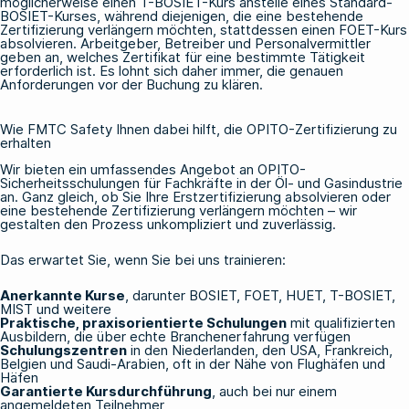
möglicherweise einen
T-BOSIET-Kurs
anstelle eines Standard-
BOSIET-Kurses, während diejenigen, die eine bestehende
Zertifizierung verlängern möchten, stattdessen einen
FOET-Kurs
absolvieren. Arbeitgeber, Betreiber und Personalvermittler
geben an, welches Zertifikat für eine bestimmte Tätigkeit
erforderlich ist. Es lohnt sich daher immer, die genauen
Anforderungen vor der Buchung zu klären.
Wie FMTC Safety Ihnen dabei hilft, die OPITO-Zertifizierung zu
erhalten
Wir bieten ein umfassendes Angebot an
OPITO-
Sicherheitsschulungen
für Fachkräfte in der Öl- und Gasindustrie
an. Ganz gleich, ob Sie Ihre Erstzertifizierung absolvieren oder
eine bestehende Zertifizierung verlängern möchten – wir
gestalten den Prozess unkompliziert und zuverlässig.
Das erwartet Sie, wenn Sie bei uns trainieren:
Anerkannte Kurse
, darunter
BOSIET
,
FOET
,
HUET
,
T-BOSIET
,
MIST und weitere
Praktische, praxisorientierte Schulungen
mit qualifizierten
Ausbildern, die über echte Branchenerfahrung verfügen
Schulungszentren
in den Niederlanden, den USA, Frankreich,
Belgien und Saudi-Arabien, oft in der Nähe von Flughäfen und
Häfen
Garantierte Kursdurchführung
, auch bei nur einem
angemeldeten Teilnehmer