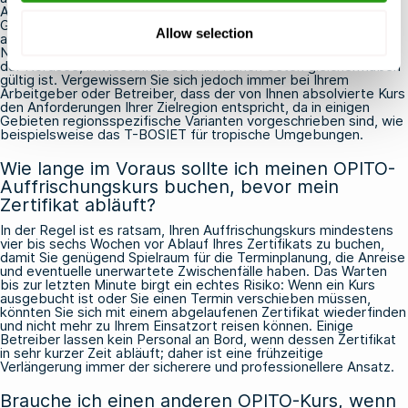
Aufsichtsbehörden in der gesamten internationalen Öl- und
Gasindustrie anerkannt, unabhängig davon, wo Sie die Schulung
Allow selection
absolviert haben. Das bedeutet, dass ein beispielsweise in den
Niederlanden erworbenes BOSIET-Zertifikat für Tätigkeiten in
der Nordsee, in Westafrika oder im Nahen Osten gleichermaßen
gültig ist. Vergewissern Sie sich jedoch immer bei Ihrem
Arbeitgeber oder Betreiber, dass der von Ihnen absolvierte Kurs
den Anforderungen Ihrer Zielregion entspricht, da in einigen
Gebieten regionsspezifische Varianten vorgeschrieben sind, wie
beispielsweise das T-BOSIET für tropische Umgebungen.
Wie lange im Voraus sollte ich meinen OPITO-
Auffrischungskurs buchen, bevor mein
Zertifikat abläuft?
In der Regel ist es ratsam, Ihren Auffrischungskurs mindestens
vier bis sechs Wochen vor Ablauf Ihres Zertifikats zu buchen,
damit Sie genügend Spielraum für die Terminplanung, die Anreise
und eventuelle unerwartete Zwischenfälle haben. Das Warten
bis zur letzten Minute birgt ein echtes Risiko: Wenn ein Kurs
ausgebucht ist oder Sie einen Termin verschieben müssen,
könnten Sie sich mit einem abgelaufenen Zertifikat wiederfinden
und nicht mehr zu Ihrem Einsatzort reisen können. Einige
Betreiber lassen kein Personal an Bord, wenn dessen Zertifikat
in sehr kurzer Zeit abläuft; daher ist eine frühzeitige
Verlängerung immer der sicherere und professionellere Ansatz.
Brauche ich einen anderen OPITO-Kurs, wenn