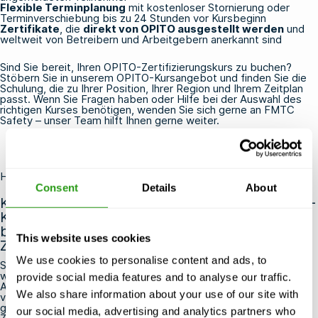
Flexible Terminplanung
mit kostenloser Stornierung oder
Terminverschiebung bis zu 24 Stunden vor Kursbeginn
Zertifikate
, die
direkt von OPITO ausgestellt werden
und
weltweit von Betreibern und Arbeitgebern anerkannt sind
Sind Sie bereit, Ihren OPITO-Zertifizierungskurs zu buchen?
Stöbern Sie in unserem OPITO-Kursangebot
und finden Sie die
Schulung, die zu Ihrer Position, Ihrer Region und Ihrem Zeitplan
passt. Wenn Sie Fragen haben oder Hilfe bei der Auswahl des
richtigen Kurses benötigen,
wenden Sie sich
gerne
an FMTC
Safety
– unser Team hilft Ihnen gerne weiter.
Häufig gestellte Fragen
Consent
Details
About
Kann ich direkt nach Abschluss meines OPITO-
Kurses mit der Arbeit auf Offshore-Anlagen
beginnen, oder muss ich warten, bis das
This website uses cookies
Zertifikat ausgestellt wurde?
We use cookies to personalise content and ads, to
Sie müssen warten, bis Ihr OPITO-Zertifikat offiziell ausgestellt
wurde, bevor Sie offshore arbeiten können, da Betreiber und
provide social media features and to analyse our traffic.
Arbeitgeber einen Nachweis über eine gültige Zertifizierung
We also share information about your use of our site with
verlangen, bevor sie den Zugang zu Plattformen oder Schiffen
gewähren. In der Praxis bearbeitet und registriert OPITO die
our social media, advertising and analytics partners who