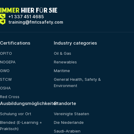
IMMER
HIER FÜR SIE
+1 337 451 4685
training@fmtcsafety.com
Certifications
Industry categories
OPITO
Oil & Gas
NOGEPA
Renewables
GWO
Maritime
STCW
General Health, Safety &
Environment
OSHA
Red Cross
Ausbildungsmöglichkeiten
Standorte
Schulung vor Ort
Vereinigte Staaten
Blended (E-Learning +
Die Niederlande
Praktisch)
Saudi-Arabien