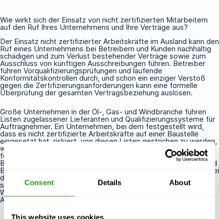
Wie wirkt sich der Einsatz von nicht zertifizierten Mitarbeitern
auf den Ruf Ihres Unternehmens und Ihre Verträge aus?
Der Einsatz nicht zertifizierter Arbeitskräfte im Ausland kann den
Ruf eines Unternehmens bei Betreibern und Kunden nachhaltig
schädigen und zum Verlust bestehender Verträge sowie zum
Ausschluss von künftigen Ausschreibungen führen. Betreiber
führen Vorqualifizierungsprüfungen und laufende
Konformitätskontrollen durch, und schon ein einziger Verstoß
gegen die Zertifizierungsanforderungen kann eine formelle
Überprüfung der gesamten Vertragsbeziehung auslösen.
Große Unternehmen in der Öl-, Gas- und Windbranche führen
Listen zugelassener Lieferanten und Qualifizierungssysteme für
Auftragnehmer. Ein Unternehmen, bei dem festgestellt wird,
dass es nicht zertifizierte Arbeitskräfte auf einer Baustelle
eingesetzt hat, riskiert, von diesen Listen gestrichen zu werden,
was den Zugang zu ganzen Märkten versperren kann. Über
formelle Verträge hinaus verbreiten sich Gerüchte schnell in
Branchen, in denen dieselben Betreiber, Sicherheitsmanager und
Beschaffungsteams an mehreren Projekten arbeiten. Ein Ruf, bei
der
die Einhaltung von Offshore-Vorschriften
ist äußerst
Consent
Details
About
schwer wieder gutzumachen, zumal die Branche zunehmend
Wert auf Sicherheitskultur und die Rechenschaftspflicht von
Auftragnehmern legt.
This website uses cookies