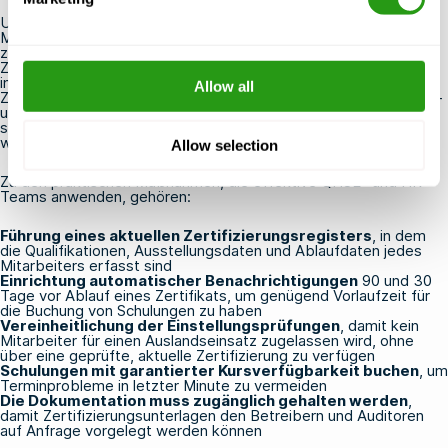
Unternehmen können sicherstellen, dass alle Offshore-
Mitarbeiter zertifiziert und konform bleiben, indem sie ein
zentralisiertes System zur Verfolgung der Ablaufdaten von
Zertifizierungen einführen, Auffrischungsschulungen rechtzeitig
im Voraus planen und die Anforderungen an Offshore-
Allow all
Zertifizierungen zu einem festen Bestandteil des Einarbeitungs-
und Einsatzprozesses machen. Die Einhaltung der Vorschriften
sollte als fortlaufende betriebliche Verantwortung betrachtet
werden und nicht als einmalige Verwaltungsaufgabe.
Allow selection
Zu den praktischen Maßnahmen, die effektive QHSE- und HR-
Teams anwenden, gehören:
Führung eines aktuellen Zertifizierungsregisters
, in dem
die Qualifikationen, Ausstellungsdaten und Ablaufdaten jedes
Mitarbeiters erfasst sind
Einrichtung automatischer Benachrichtigungen
90 und 30
Tage vor Ablauf eines Zertifikats, um genügend Vorlaufzeit für
die Buchung von Schulungen zu haben
Vereinheitlichung der Einstellungsprüfungen
, damit kein
Mitarbeiter für einen Auslandseinsatz zugelassen wird, ohne
über eine geprüfte, aktuelle Zertifizierung zu verfügen
Schulungen mit garantierter Kursverfügbarkeit buchen
, um
Terminprobleme in letzter Minute zu vermeiden
Die Dokumentation muss zugänglich gehalten werden
,
damit Zertifizierungsunterlagen den Betreibern und Auditoren
auf Anfrage vorgelegt werden können