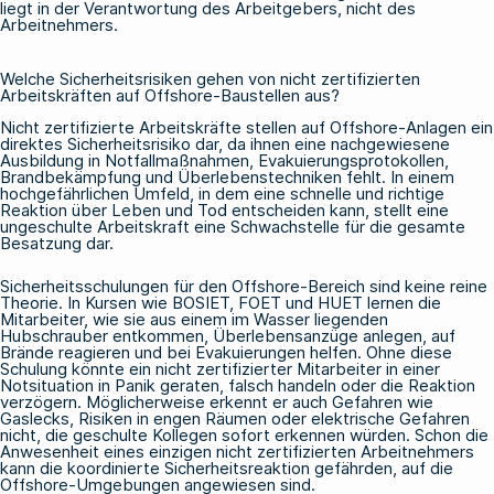
liegt in der Verantwortung des Arbeitgebers, nicht des
Arbeitnehmers.
Welche Sicherheitsrisiken gehen von nicht zertifizierten
Arbeitskräften auf Offshore-Baustellen aus?
Nicht zertifizierte Arbeitskräfte stellen auf Offshore-Anlagen ein
direktes Sicherheitsrisiko dar, da ihnen eine nachgewiesene
Ausbildung in Notfallmaßnahmen, Evakuierungsprotokollen,
Brandbekämpfung und Überlebenstechniken fehlt. In einem
hochgefährlichen Umfeld, in dem eine schnelle und richtige
Reaktion über Leben und Tod entscheiden kann, stellt eine
ungeschulte Arbeitskraft eine Schwachstelle für die gesamte
Besatzung dar.
Sicherheitsschulungen für den Offshore-Bereich sind keine reine
Theorie. In Kursen wie
BOSIET
,
FOET
und
HUET
lernen die
Mitarbeiter, wie sie aus einem im Wasser liegenden
Hubschrauber entkommen, Überlebensanzüge anlegen, auf
Brände reagieren und bei Evakuierungen helfen. Ohne diese
Schulung könnte ein nicht zertifizierter Mitarbeiter in einer
Notsituation in Panik geraten, falsch handeln oder die Reaktion
verzögern. Möglicherweise erkennt er auch Gefahren wie
Gaslecks, Risiken in engen Räumen oder elektrische Gefahren
nicht, die geschulte Kollegen sofort erkennen würden. Schon die
Anwesenheit eines einzigen nicht zertifizierten Arbeitnehmers
kann die koordinierte Sicherheitsreaktion gefährden, auf die
Offshore-Umgebungen angewiesen sind.