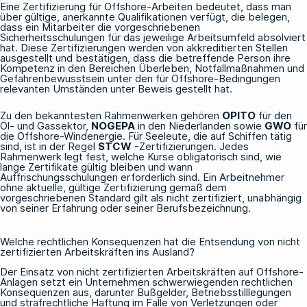
Eine Zertifizierung für Offshore-Arbeiten bedeutet, dass man
über gültige, anerkannte Qualifikationen verfügt, die belegen,
dass ein Mitarbeiter die vorgeschriebenen
Sicherheitsschulungen für das jeweilige Arbeitsumfeld absolviert
hat. Diese Zertifizierungen werden von akkreditierten Stellen
ausgestellt und bestätigen, dass die betreffende Person ihre
Kompetenz in den Bereichen Überleben, Notfallmaßnahmen und
Gefahrenbewusstsein unter den für Offshore-Bedingungen
relevanten Umständen unter Beweis gestellt hat.
Zu den bekanntesten Rahmenwerken gehören
OPITO
für den
Öl- und Gassektor,
NOGEPA
in den Niederlanden sowie
GWO
für
die Offshore-Windenergie. Für Seeleute, die auf Schiffen tätig
sind, ist in der Regel
STCW
-Zertifizierungen. Jedes
Rahmenwerk legt fest, welche Kurse obligatorisch sind, wie
lange Zertifikate gültig bleiben und wann
Auffrischungsschulungen erforderlich sind. Ein Arbeitnehmer
ohne aktuelle, gültige Zertifizierung gemäß dem
vorgeschriebenen Standard gilt als nicht zertifiziert, unabhängig
von seiner Erfahrung oder seiner Berufsbezeichnung.
Welche rechtlichen Konsequenzen hat die Entsendung von nicht
zertifizierten Arbeitskräften ins Ausland?
Der Einsatz von nicht zertifizierten Arbeitskräften auf Offshore-
Anlagen setzt ein Unternehmen schwerwiegenden rechtlichen
Konsequenzen aus, darunter Bußgelder, Betriebsstilllegungen
und strafrechtliche Haftung im Falle von Verletzungen oder