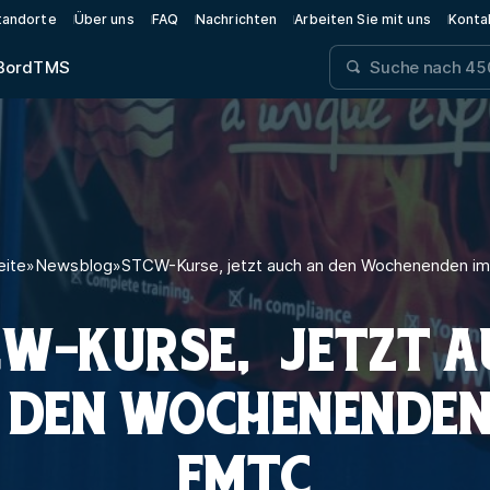
tandorte
Über uns
FAQ
Nachrichten
Arbeiten Sie mit uns
Konta
Bord
TMS
eite
»
Newsblog
»
STCW-Kurse, jetzt auch an den Wochenenden i
CW-KURSE, JETZT A
 DEN WOCHENENDEN
FMTC