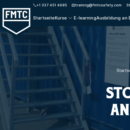
+1 337 451 4685
training@fmtcsafety.com
S
Startseite
Kurse
E-learning
Ausbildung an 
Starts
ST
AN