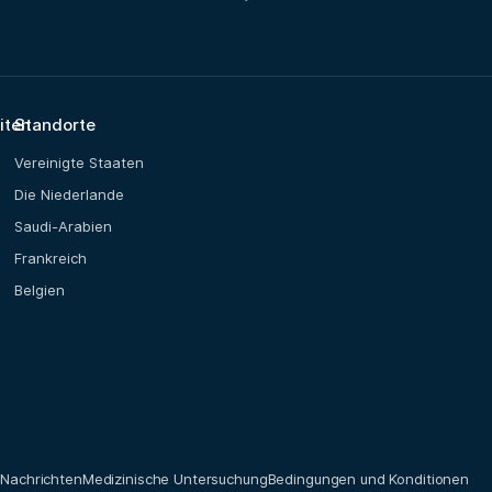
iten
Standorte
Vereinigte Staaten
Die Niederlande
Saudi-Arabien
Frankreich
Belgien
t
Nachrichten
Medizinische Untersuchung
Bedingungen und Konditionen