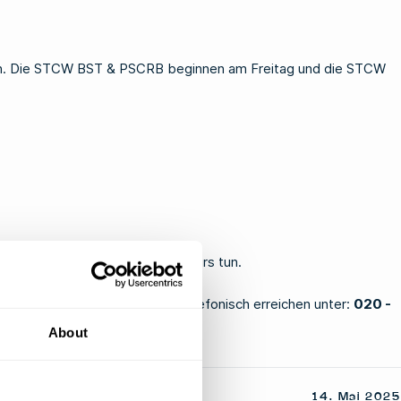
. Die
STCW BST & PSCRB
beginnen am Freitag und die
STCW
ür den entsprechenden STCW-Kurs tun.
ontaktieren. Sie können uns telefonisch erreichen unter:
020 -
About
14. Mai 2025