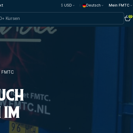
kt
$
USD
Deutsch
Mein FMTC
0
m FMTC
UCH
 IM