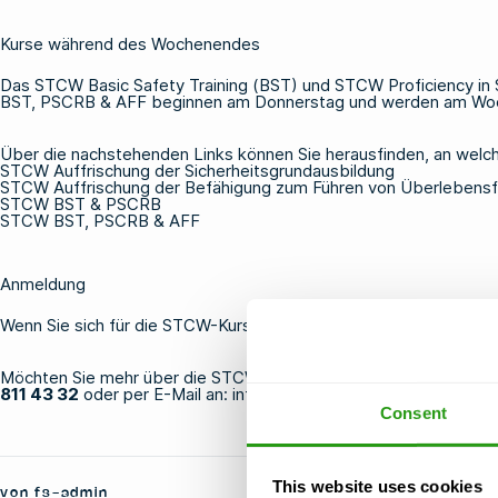
Kurse während des Wochenendes
Das
STCW Basic Safety Training
(BST) und
STCW Proficiency in S
BST, PSCRB & AFF
beginnen am Donnerstag und werden am Woc
Über die nachstehenden Links können Sie herausfinden, an we
STCW Auffrischung der Sicherheitsgrundausbildung
STCW Auffrischung der Befähigung zum Führen von Überlebens
STCW BST & PSCRB
STCW BST, PSCRB & AFF
Anmeldung
Wenn Sie sich für die STCW-Kurse während des Wochenendes an
Möchten Sie mehr über die STCW-Kurse erfahren oder haben Sie F
811 43 32
oder per E-Mail an:
info@fmtc.nl.
Consent
This website uses cookies
von fs-admin