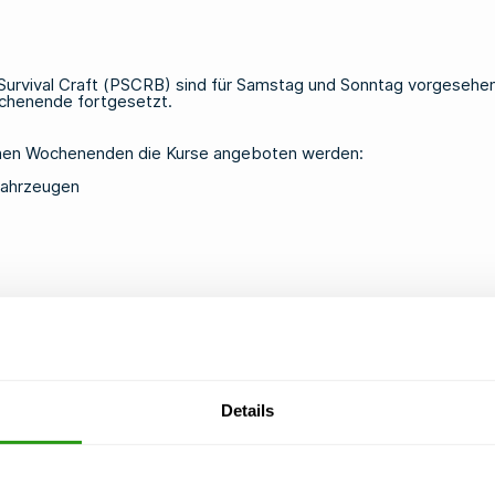
urvival Craft
(PSCRB) sind für Samstag und Sonntag vorgesehen
henende fortgesetzt.
lchen Wochenenden die Kurse angeboten werden:
fahrzeugen
melden möchten, können Sie dies über unser Anmeldeformular f
ragen zu unseren Bestellkursen? Dann zögern Sie nicht, uns zu k
Details