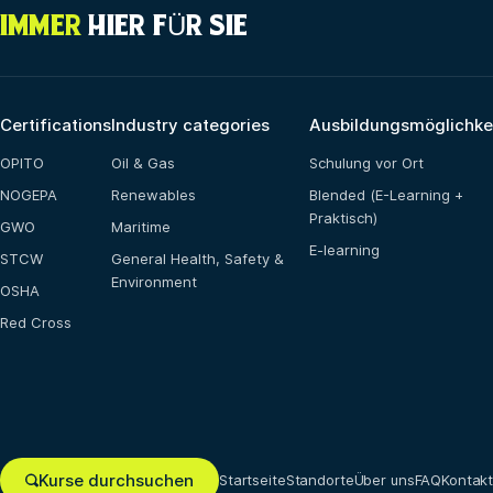
IMMER
HIER FÜR SIE
Certifications
Industry categories
Ausbildungsmöglichke
OPITO
Oil & Gas
Schulung vor Ort
NOGEPA
Renewables
Blended (E-Learning +
Praktisch)
GWO
Maritime
E-learning
STCW
General Health, Safety &
Environment
OSHA
Red Cross
Kurse durchsuchen
Startseite
Standorte
Über uns
FAQ
Kontak