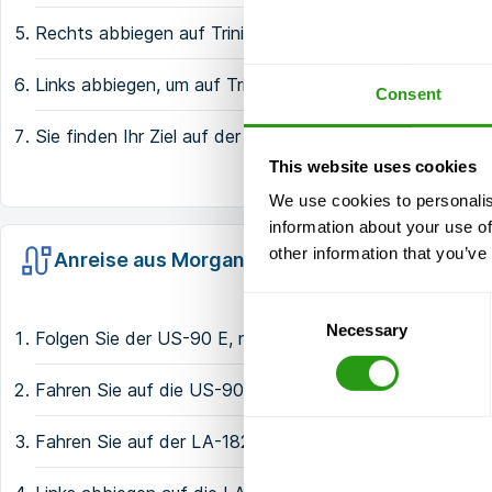
Rechts abbiegen auf Trinity Ln
Links abbiegen, um auf Trinity Ln zu bleiben
Consent
Sie finden Ihr Ziel auf der linken Seite
This website uses cookies
We use cookies to personalis
information about your use of
other information that you’ve
Anreise aus Morgan City
Consent
Necessary
Selection
Folgen Sie der US-90 E, nehmen Sie die Ausfahrt 200 un
Fahren Sie auf die US-90 E
Fahren Sie auf der LA-182 E/Brashear Ave nach Nordost