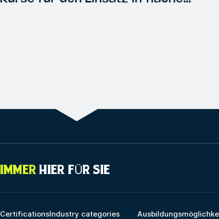
Gewässern im Vergleich zum
Einsatz in tiefen Gewässern?
IMMER
HIER FÜR SIE
Certifications
Industry categories
Ausbildungsmöglichke