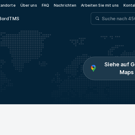
tandorte
Über uns
FAQ
Nachrichten
Arbeiten Sie mit uns
Konta
Bord
TMS
Siehe auf 
Maps