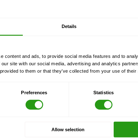
Details
e content and ads, to provide social media features and to analy
 our site with our social media, advertising and analytics partn
 provided to them or that they’ve collected from your use of their
Preferences
Statistics
d fahren Sie weiter auf der LA-311 S.
en in Richtung Florida St.
Allow selection