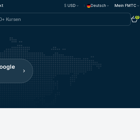
kt
$
USD
Deutsch
Mein FMTC
0
Google