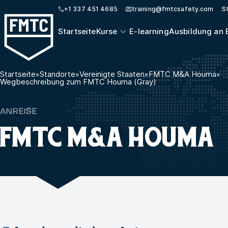
+1 337 451 4685
training@fmtcsafety.com
S
Startseite
Kurse
E-learning
Ausbildung an 
Startseite
»
Standorte
»
Vereinigte Staaten
»
FMTC M&A Houma
»
Wegbeschreibung zum FMTC Houma (Gray)
ANREISE
FMTC M&A HOUMA