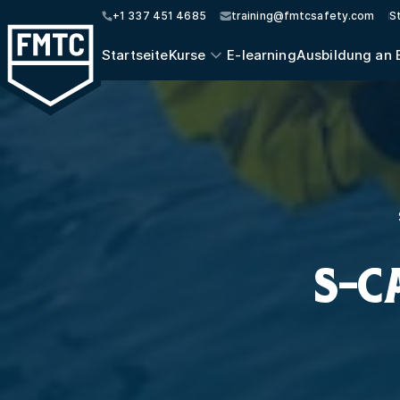
+1 337 451 4685
training@fmtcsafety.com
S
Startseite
Kurse
E-learning
Ausbildung an 
S-C