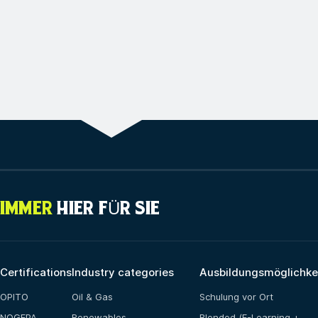
IMMER
HIER FÜR SIE
Certifications
Industry categories
Ausbildungsmöglichke
OPITO
Oil & Gas
Schulung vor Ort
NOGEPA
Renewables
Blended (E-Learning +