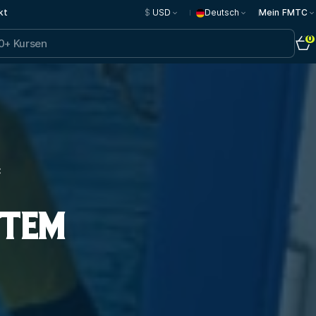
kt
$
USD
Deutsch
Mein FMTC
0
C
STEM