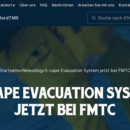
tandorte
Über uns
FAQ
Nachrichten
Arbeiten Sie mit uns
Konta
Bord
TMS
Startseite
»
Newsblog
»
S-cape Evacuation System jetzt bei FMT
APE EVACUATION SY
JETZT BEI FMTC