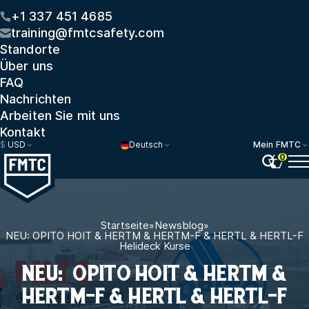
+1 337 451 4685
training@fmtcsafety.com
Standorte
Über uns
FAQ
Nachrichten
Arbeiten Sie mit uns
Kontakt
$
USD
Deutsch
Mein FMTC
0
Startseite
»
Newsblog
»
NEU: OPITO HOIT & HERTM & HERTM-F & HERTL & HERTL-F
Helideck Kurse
NEU: OPITO HOIT & HERTM &
HERTM-F & HERTL & HERTL-F