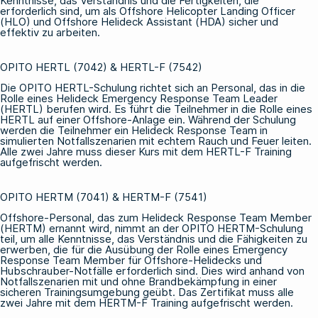
Kenntnisse, das Verständnis und die Fertigkeiten, die
erforderlich sind, um als Offshore Helicopter Landing Officer
(HLO) und Offshore Helideck Assistant (HDA) sicher und
effektiv zu arbeiten.
OPITO HERTL (7042) & HERTL-F (7542)
Die
OPITO HERTL-Schulung
richtet sich an Personal, das in die
Rolle eines Helideck Emergency Response Team Leader
(HERTL) berufen wird. Es führt die Teilnehmer in die Rolle eines
HERTL auf einer Offshore-Anlage ein. Während der Schulung
werden die Teilnehmer ein Helideck Response Team in
simulierten Notfallszenarien mit echtem Rauch und Feuer leiten.
Alle zwei Jahre muss dieser Kurs mit dem
HERTL-F Training
aufgefrischt werden.
OPITO HERTM (7041) & HERTM-F (7541)
Offshore-Personal, das zum Helideck Response Team Member
(HERTM) ernannt wird, nimmt an der
OPITO HERTM-Schulung
teil, um alle Kenntnisse, das Verständnis und die Fähigkeiten zu
erwerben, die für die Ausübung der Rolle eines Emergency
Response Team Member für Offshore-Helidecks und
Hubschrauber-Notfälle erforderlich sind. Dies wird anhand von
Notfallszenarien mit und ohne Brandbekämpfung in einer
sicheren Trainingsumgebung geübt. Das Zertifikat muss alle
zwei Jahre mit dem
HERTM-F Training
aufgefrischt werden.