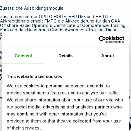
Zusätzliche Ausbildungsmodule
Zusammen mit der OPITO HOIT-, HERTM- und HERTL-
Akkreditierung erhielt FMTC die Akkreditierung für den
CAA
Offshore Radio Operators Certificate of Competence Training
Kurs
und das
Dangerous Goods Awareness Training
. Diese
beiden Kurse sind Voraussetzung für die Teilnahme an der
OPITO HOIT-, HERTM- und HERTL-Schulung.
Weitere Informationen über unsere Kurse Helideck Operations
Consent
Details
About
und Emergency Response Team
Möchten Sie weitere Informationen zu den Kursen erhalten oder
einen dieser Kurse buchen? Bitte zögern Sie nicht, uns unter
info@fmtcsafety.com
zu kontaktieren oder anzurufen
+31 (0)
This website uses cookies
85 130 74 61
.
We use cookies to personalise content and ads, to
provide social media features and to analyse our traffic.
von fs-admin
14. Mai 2025
We also share information about your use of our site with
our social media, advertising and analytics partners who
may combine it with other information that you’ve
Diesen Artikel teilen
provided to them or that they’ve collected from your use
of their services.