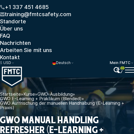
+1 337 451 4685
training@fmtcsafety.com
Standorte
Über uns
FAQ
Nachrichten
Arbeiten Sie mit uns
Kontakt
$
USD
Deutsch
Mein FMTC
0
Startseite
»
Kurse
»
GWO-Ausbildung
»
GWO E-Learning + Praktikum (Blended)
»
GWO Auffrischung der manuellen Handhabung (E-Learning +
Praxis)
GWO MANUAL HANDLING
REFRESHER (E-LEARNING +