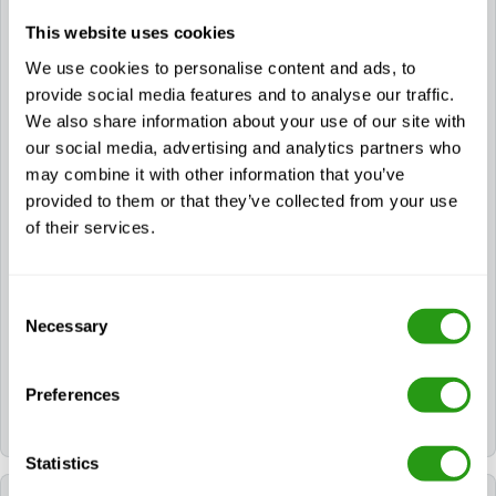
In welchem Zeitraum kann man an einer GWO-
Auffrischungsschulung teilnehmen?
This website uses cookies
We use cookies to personalise content and ads, to
Um
das ursprüngliche Zertifizierungsdatum
provide social media features and to analyse our traffic.
beizubehalten,
kann ein Zertifikat oder ein
We also share information about your use of our site with
Schulungsnachweis bis zu zwei Monate vor Ablauf
our social media, advertising and analytics partners who
der Gültigkeit verlängert werden. Die Teilnahme an
may combine it with other information that you’ve
einer Auffrischungsschulung ist auch noch nach
provided to them or that they’ve collected from your use
Ablauf der zwei Monate möglich. In diesem Fall muss
of their services.
das Zertifikat das neue Zertifizierungsdatum tragen.
Ein Teilnehmer darf nur an einer Auffrischung in einem
bestimmten Schulungsmodul teilnehmen, bevor das
Gültigkeitsdatum des aktuellen Zertifikats oder der
Consent
Necessary
Schulungsunterlagen abgelaufen ist. Die
Selection
Gültigkeitsdauer wird in WINDA durch die Eingabe
des Abschlussdatums automatisch berechnet.
Preferences
2. Nein, Sie müssen das E-Learning vor Beginn der
praktischen Ausbildung absolvieren.
Statistics