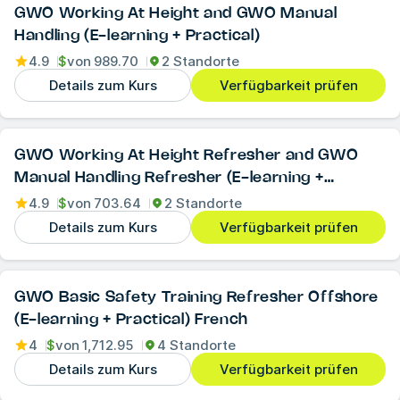
GWO Working At Height and GWO Manual
Handling (E-learning + Practical)
4.9
$
von
989.70
2 Standorte
Details zum Kurs
Verfügbarkeit prüfen
GWO Working At Height Refresher and GWO
Manual Handling Refresher (E-learning +
Practical)
4.9
$
von
703.64
2 Standorte
Details zum Kurs
Verfügbarkeit prüfen
GWO Basic Safety Training Refresher Offshore
(E-learning + Practical) French
4
$
von
1,712.95
4 Standorte
Details zum Kurs
Verfügbarkeit prüfen