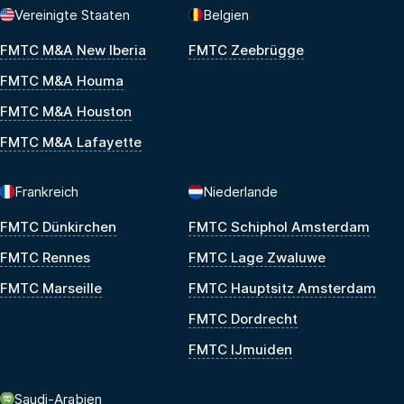
Vereinigte Staaten
Belgien
FMTC M&A New Iberia
FMTC Zeebrügge
FMTC M&A Houma
FMTC M&A Houston
FMTC M&A Lafayette
Frankreich
Niederlande
FMTC Dünkirchen
FMTC Schiphol Amsterdam
FMTC Rennes
FMTC Lage Zwaluwe
FMTC Marseille
FMTC Hauptsitz Amsterdam
FMTC Dordrecht
FMTC IJmuiden
Saudi-Arabien