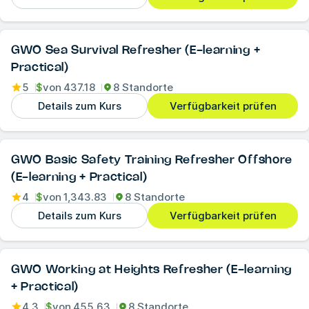
GWO Sea Survival Refresher (E-learning +
Practical)
5
$
von
437.18
8 Standorte
Details zum Kurs
Verfügbarkeit prüfen
GWO Basic Safety Training Refresher Offshore
(E-learning + Practical)
4
$
von
1,343.83
8 Standorte
Details zum Kurs
Verfügbarkeit prüfen
GWO Working at Heights Refresher (E-learning
+ Practical)
4.3
$
von
455.63
8 Standorte