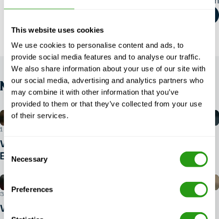
Diesen Artikel teilen
This website uses cookies
We use cookies to personalise content and ads, to
provide social media features and to analyse our traffic.
We also share information about your use of our site with
our social media, advertising and analytics partners who
NEWS
may combine it with other information that you’ve
provided to them or that they’ve collected from your use
of their services.
1. AUGUST 2026
Welchen Ausweis benötigen Sie für
Consent
BOSIET?
Necessary
Selection
Preferences
30. JULI 2026
Wie buche ich einen BOSIET-Kurs?