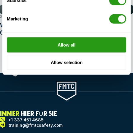
Statistics
29. JULI 2026
Marketing
Wie steigt man in den Bereich der
Offshore-Sicherheit ein?
Allow all
Alle Artikel anzeigen
Allow selection
IMMER
HIER FÜR SIE
+1 337 451 4685
training@fmtcsafety.com