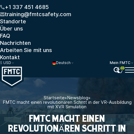
+1 337 451 4685
training@fmtcsafety.com
Standorte
Über uns
FAQ
Nachrichten
Arbeiten Sie mit uns
Kontakt
$
USD
Deutsch
Mein FMTC
0
Startseite
»
Newsblog
»
FMTC macht einen revolutionären Schritt in der VR-Ausbildung
mit XVR Simulation
FMTC MACHT EINEN
REVOLUTIONÄREN SCHRITT IN