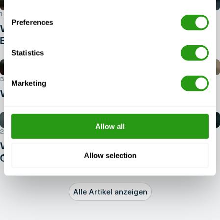
1. AUGUST 2026
Preferences
Welchen Ausweis benötigen Sie für
BOSIET?
Statistics
30. JULI 2026
Marketing
Wie buche ich einen BOSIET-Kurs?
Allow all
29. JULI 2026
Wie steigt man in den Bereich der
Allow selection
Offshore-Sicherheit ein?
Alle Artikel anzeigen