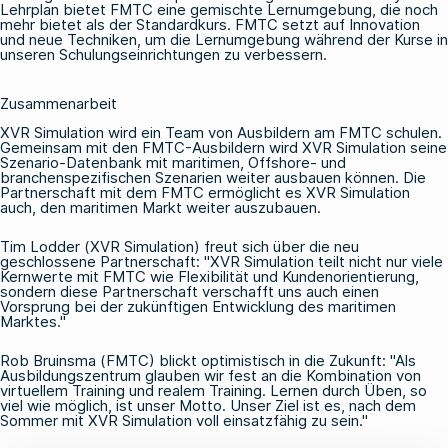
Lehrplan bietet FMTC eine gemischte Lernumgebung, die noch
mehr bietet als der Standardkurs. FMTC setzt auf Innovation
und neue Techniken, um die Lernumgebung während der Kurse in
unseren Schulungseinrichtungen zu verbessern.
Zusammenarbeit
XVR Simulation wird ein Team von Ausbildern am FMTC schulen.
Gemeinsam mit den FMTC-Ausbildern wird XVR Simulation seine
Szenario-Datenbank mit maritimen, Offshore- und
branchenspezifischen Szenarien weiter ausbauen können. Die
Partnerschaft mit dem FMTC ermöglicht es XVR Simulation
auch, den maritimen Markt weiter auszubauen.
Tim Lodder (XVR Simulation) freut sich über die neu
geschlossene Partnerschaft: "XVR Simulation teilt nicht nur viele
Kernwerte mit FMTC wie Flexibilität und Kundenorientierung,
sondern diese Partnerschaft verschafft uns auch einen
Vorsprung bei der zukünftigen Entwicklung des maritimen
Marktes."
Rob Bruinsma (FMTC) blickt optimistisch in die Zukunft: "Als
Ausbildungszentrum glauben wir fest an die Kombination von
virtuellem Training und realem Training. Lernen durch Üben, so
viel wie möglich, ist unser Motto. Unser Ziel ist es, nach dem
Sommer mit XVR Simulation voll einsatzfähig zu sein."