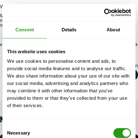
Weitere Informationen
Möchten Sie mehr über unser Vr-Training erfahren? Zögern Sie
nicht, uns zu kontaktieren. Sie können uns unter
020-8114332
oder über
info@fmtc.nl
erreichen
.
Consent
Details
About
von fs-admin
14. Mai 2025
This website uses cookies
We use cookies to personalise content and ads, to
Diesen Artikel teilen
provide social media features and to analyse our traffic.
We also share information about your use of our site with
our social media, advertising and analytics partners who
may combine it with other information that you’ve
provided to them or that they’ve collected from your use
of their services.
NEWS
Consent
Necessary
Selection