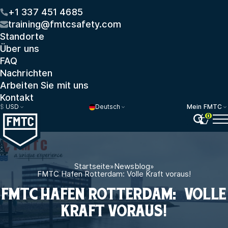
+1 337 451 4685
training@fmtcsafety.com
Standorte
Über uns
FAQ
Nachrichten
Arbeiten Sie mit uns
Kontakt
$
USD
Deutsch
Mein FMTC
0
Startseite
»
Newsblog
»
FMTC Hafen Rotterdam: Volle Kraft voraus!
FMTC HAFEN ROTTERDAM: VOLLE
KRAFT VORAUS!