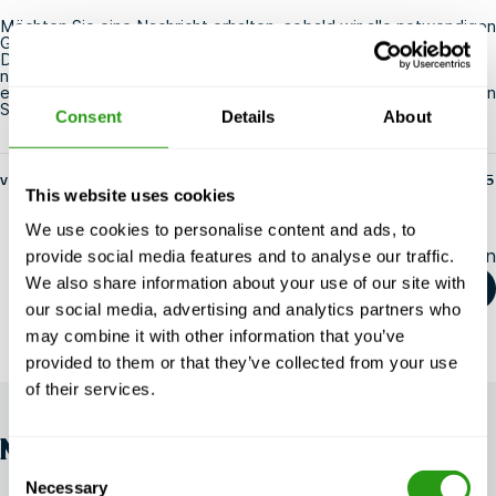
Möchten Sie eine Nachricht erhalten, sobald wir alle notwendigen
Genehmigungen für den
OPITO
,
STCW
und
NOGEPA
Standort
Dordrecht erhalten haben? Oder möchten Sie mehr über den
neuen Ausbildungsstandort im Waalhaven von Rotterdam
erfahren? Rufen Sie an unter +31 (0) 20 - 811 43 32 oder senden
Sie eine E-Mail an info@fmtcsafety.com.
Consent
Details
About
von fs-admin
14. Mai 2025
This website uses cookies
We use cookies to personalise content and ads, to
Diesen Artikel teilen
provide social media features and to analyse our traffic.
We also share information about your use of our site with
our social media, advertising and analytics partners who
may combine it with other information that you’ve
provided to them or that they’ve collected from your use
of their services.
NEWS
Consent
Necessary
Selection