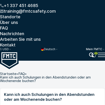
+1 337 451 4685
training@fmtcsafety.com
Standorte
Über uns
FAQ
Nachrichten
Arbeiten Sie mit uns
Kontakt
$
USD
Deutsch
Mein FMTC
0
Startseite
»
FAQ
»
Kann ich auch Schulungen in den Abendstunden oder am
Wochenende buchen?
Kann ich auch Schulungen in den Abendstunden
oder am Wochenende buchen?