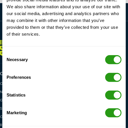
We also share information about your use of our site with
our social media, advertising and analytics partners who
may combine it with other information that you’ve
provided to them or that they’ve collected from your use
of their services.
IMMER
HIER FÜR SIE
+1 337 451 4685
training@fmtcsafety.com
Consent
Necessary
Selection
Certifications
Industry categories
Preferences
OPITO
Oil & Gas
NOGEPA
Renewables
Statistics
GWO
Maritime
STCW
General Health, Safety &
Marketing
Environment
OSHA
Red Cross