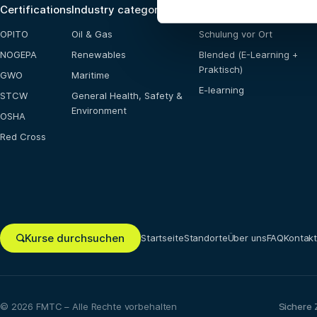
Certifications
Industry categories
Ausbildungsmöglichke
OPITO
Oil & Gas
Schulung vor Ort
NOGEPA
Renewables
Blended (E-Learning +
Praktisch)
GWO
Maritime
E-learning
STCW
General Health, Safety &
Environment
OSHA
Red Cross
Kurse durchsuchen
Startseite
Standorte
Über uns
FAQ
Kontak
© 2026 FMTC – Alle Rechte vorbehalten
Sichere