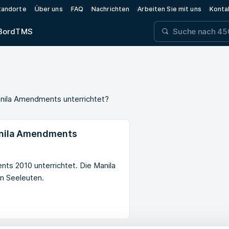
tandorte
Über uns
FAQ
Nachrichten
Arbeiten Sie mit uns
Konta
Bord
TMS
nila Amendments unterrichtet?
anila Amendments
s 2010 unterrichtet. Die Manila
n Seeleuten.