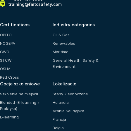
training@fmtcsafety.com
Certifications
Industry categories
OPITO
Oil & Gas
NOGEPA
Renewables
GWO
Maritime
STCW
General Health, Safety &
Environment
OSHA
Red Cross
Opcje szkoleniowe
Lokalizacje
Szkolenie na miejscu
Stany Zjednoczone
Blended (E-learning +
Holandia
Praktyka)
Arabia Saudyjska
E-learning
Francja
Belgia