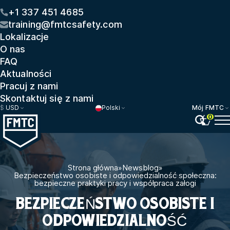
+1 337 451 4685
training@fmtcsafety.com
Lokalizacje
O nas
FAQ
Aktualności
Pracuj z nami
Skontaktuj się z nami
$
USD
Polski
Mój FMTC
0
Strona główna
»
Newsblog
»
Bezpieczeństwo osobiste i odpowiedzialność społeczna:
bezpieczne praktyki pracy i współpraca załogi
BEZPIECZEŃSTWO OSOBISTE I
ODPOWIEDZIALNOŚĆ