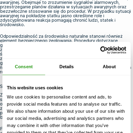
awaryjnej. Obejmuje to zrozumienie sygnałów alarmowych,
przestrzeganie planów działania w sytuacjach awaryjnych oraz
bezzwłoczne stosowanie się do procedur. W przypadku sytuacji
awaryjnej na pokładzie statku jasno określone role i
zdyscyplinowana reakcja pomagają chronić ludzi, statek i
środowisko.
Odpowiedzialność za środowisko naturalne stanowi również
element bezpiecznego żeglowania. Procedury dotyczące
gospodarowania odpadami, usuwania ropy naftowej oraz
zapobiegania zanieczyszczeniom ograniczają ryzyko szkód dla
środowiska morskiego. Kurs FMTC PSSR obejmuje zagadnienia
związane z zapobieganiem zanieczyszczeniom, planami
gospodarowania odpadami na statkach, usuwaniem ropy
Consent
Details
About
naftowej oraz planami awaryjnymi na wypadek zanieczyszczenia
ropą naftową na pokładzie statku.
Szkolenie zapewniające bezpieczniejszy start na morzu
This website uses cookies
Zarówno dla nowych, jak i powracających członków załogi
We use cookies to personalise content and ads, to
statków kurs STCW PSSR stanowi praktyczną podstawę do
odpowiedzialnej pracy na pokładzie. Pomaga uczestnikom
provide social media features and to analyse our traffic.
zrozumieć, czego się od nich oczekuje, jak komunikować się z
We also share information about your use of our site with
pozostałymi członkami załogi oraz jak przestrzegać zasad
bezpieczeństwa podczas codziennych czynności.
our social media, advertising and analytics partners who
may combine it with other information that you’ve
FMTC oferuje kurs
„Bezpieczeństwo osobiste i
provided to them or that they’ve collected from your use