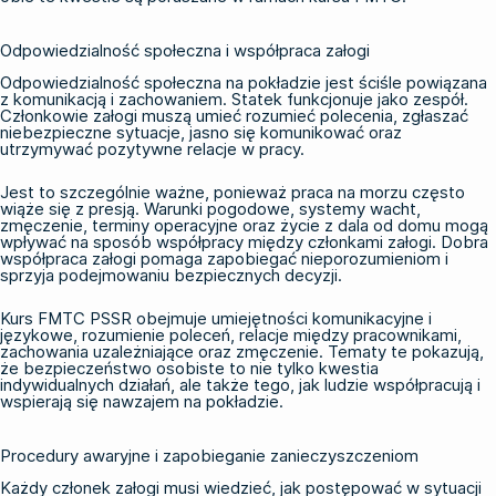
Odpowiedzialność społeczna i współpraca załogi
Odpowiedzialność społeczna na pokładzie jest ściśle powiązana
z komunikacją i zachowaniem. Statek funkcjonuje jako zespół.
Członkowie załogi muszą umieć rozumieć polecenia, zgłaszać
niebezpieczne sytuacje, jasno się komunikować oraz
utrzymywać pozytywne relacje w pracy.
Jest to szczególnie ważne, ponieważ praca na morzu często
wiąże się z presją. Warunki pogodowe, systemy wacht,
zmęczenie, terminy operacyjne oraz życie z dala od domu mogą
wpływać na sposób współpracy między członkami załogi. Dobra
współpraca załogi pomaga zapobiegać nieporozumieniom i
sprzyja podejmowaniu bezpiecznych decyzji.
Kurs FMTC PSSR obejmuje umiejętności komunikacyjne i
językowe, rozumienie poleceń, relacje między pracownikami,
zachowania uzależniające oraz zmęczenie. Tematy te pokazują,
że bezpieczeństwo osobiste to nie tylko kwestia
indywidualnych działań, ale także tego, jak ludzie współpracują i
wspierają się nawzajem na pokładzie.
Procedury awaryjne i zapobieganie zanieczyszczeniom
Każdy członek załogi musi wiedzieć, jak postępować w sytuacji