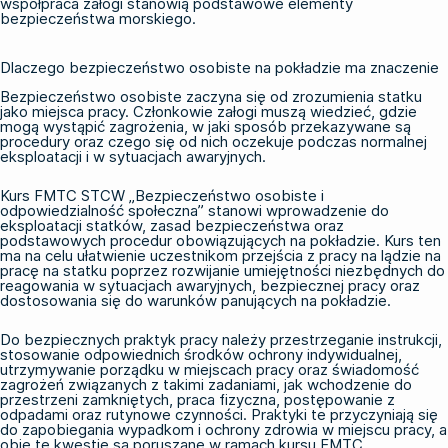
współpraca załogi stanowią podstawowe elementy
bezpieczeństwa morskiego.
Dlaczego bezpieczeństwo osobiste na pokładzie ma znaczenie
Bezpieczeństwo osobiste zaczyna się od zrozumienia statku
jako miejsca pracy. Członkowie załogi muszą wiedzieć, gdzie
mogą wystąpić zagrożenia, w jaki sposób przekazywane są
procedury oraz czego się od nich oczekuje podczas normalnej
eksploatacji i w sytuacjach awaryjnych.
Kurs FMTC STCW „Bezpieczeństwo osobiste i
odpowiedzialność społeczna” stanowi wprowadzenie do
eksploatacji statków, zasad bezpieczeństwa oraz
podstawowych procedur obowiązujących na pokładzie. Kurs ten
ma na celu ułatwienie uczestnikom przejścia z pracy na lądzie na
pracę na statku poprzez rozwijanie umiejętności niezbędnych do
reagowania w sytuacjach awaryjnych, bezpiecznej pracy oraz
dostosowania się do warunków panujących na pokładzie.
Do bezpiecznych praktyk pracy należy przestrzeganie instrukcji,
stosowanie odpowiednich środków ochrony indywidualnej,
utrzymywanie porządku w miejscach pracy oraz świadomość
zagrożeń związanych z takimi zadaniami, jak wchodzenie do
przestrzeni zamkniętych, praca fizyczna, postępowanie z
odpadami oraz rutynowe czynności. Praktyki te przyczyniają się
do zapobiegania wypadkom i ochrony zdrowia w miejscu pracy, a
obie te kwestie są poruszane w ramach kursu FMTC.