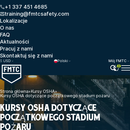
+1 337 451 4685
training@fmtcsafety.com
Lokalizacje
O nas
FAQ
Aktualności
Pracuj z nami
Skontaktuj się z nami
$
USD
Polski
Mój FMTC
0
Strona główna
»
Kursy OSHA
»
Kursy OSHA dotyczące początkowego stadium pożaru
KURSY OSHA DOTYCZĄCE
POCZĄTKOWEGO STADIUM
POŻARU