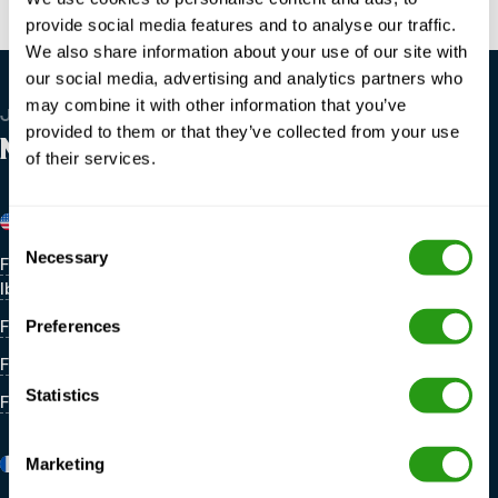
provide social media features and to analyse our traffic.
We also share information about your use of our site with
our social media, advertising and analytics partners who
may combine it with other information that you’ve
JESTEŚMY GLOBALNI
provided to them or that they’ve collected from your use
NASZE LOKALIZACJE
of their services.
Stany Zjednoczone
Belgia
Consent
Necessary
Selection
Fuzje i przejęcia FMTC New
FMTC Zeebrugge
Iberia
FMTC M&A Houma
Preferences
FMTC M&A Houston
Statistics
FMTC M&A Lafayette
Francja
Holandia
Marketing