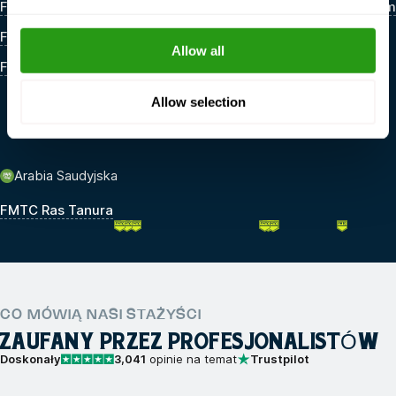
FMTC Dunkierka
FMTC Schiphol Amsterdam
FMTC Rennes
FMTC Lage Zwaluwe
Allow all
FMTC Marsylia
FMTC HQ Amsterdam
FMTC Dordrecht
Allow selection
FMTC IJmuiden
Arabia Saudyjska
FMTC Ras Tanura
CO MÓWIĄ NASI STAŻYŚCI
ZAUFANY PRZEZ PROFESJONALISTÓW
Doskonały
3,041
opinie na temat
Trustpilot