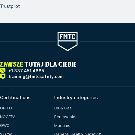
Trustpilot
ZAWSZE
TUTAJ DLA CIEBIE
+1 337 451 4685
training@fmtcsafety.com
Certifications
Industry categories
OPITO
Oil & Gas
NOGEPA
Renewables
GWO
Maritime
STCW
General Health, Safety &