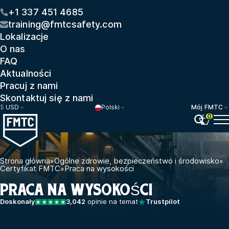
+1 337 451 4685
training@fmtcsafety.com
Lokalizacje
O nas
FAQ
Aktualności
Pracuj z nami
Skontaktuj się z nami
$
USD
Polski
Mój FMTC
0
Strona główna
»
Ogólne zdrowie, bezpieczeństwo i środowisko
»
Certyfikat FMTC
»
Praca na wysokości
PRACA NA WYSOKOŚCI
Doskonały
3,042
opinie na temat
Trustpilot