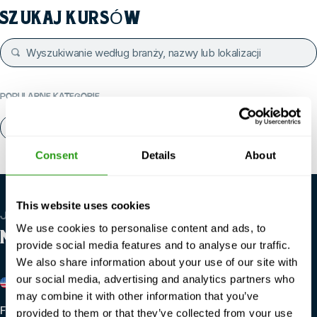
SZUKAJ KURSÓW
POPULARNE KATEGORIE
O nas
Kontakt
Consent
Details
About
This website uses cookies
JESTEŚMY GLOBALNI
We use cookies to personalise content and ads, to
NASZE LOKALIZACJE
provide social media features and to analyse our traffic.
We also share information about your use of our site with
our social media, advertising and analytics partners who
Stany Zjednoczone
Belgia
may combine it with other information that you’ve
Fuzje i przejęcia FMTC New
FMTC Zeebrugge
provided to them or that they’ve collected from your use