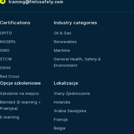
training@fmtcsafety.com
Certifications
Industry categories
OPITO
Oil & Gas
NOGEPA
Renewables
GWO
Maritime
STCW
General Health, Safety &
Environment
OSHA
Red Cross
Opcje szkoleniowe
Lokalizacje
Szkolenie na miejscu
Stany Zjednoczone
Blended (E-learning +
Holandia
Praktyka)
Arabia Saudyjska
E-learning
Francja
Belgia