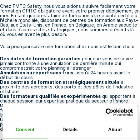
Chez FMTC Safety, nous vous aidons à suivre facilement votre
formation OPITO obligatoire avant votre premier déploiement en
mer. En tant que prestataire de formation à la sécurité certifié à
l'échelle mondiale, disposant de centres de formation aux Pays-
Bas, aux États-Unis, en France, en Belgique, en Arabie saoudite
et dans d'autres sites stratégiques, nous sommes présents là
où vous en avez le plus besoin.
Voici pourquoi suivre une formation chez nous est le bon choix :
Des dates de formation garanties
pour que vous ne soyez
jamais confronté à une annulation de dernière minute qui
compromettrait votre planning à l'étranger
Annulation ou report sans frais
jusqu'à 24 heures avant le
début du cours
Des centres de formation stratégiquement situés
à
proximité des aéroports, des ports et des pôles de l'industrie
offshore
Des formateurs qualifiés et expérimentés
qui apportent à
chaque session leur expertise pratique du secteur offshore
Une gamme complète de formations OPITO
, notamment les
formations
BOSIET
,
T-BOSIET
,
HUET
et
FOET
, couvrant aussi
bien les environnements offshore standard que tropicaux
Une note de 5 étoiles sur Trustpilot
, attribuée à partir de
près de 3 000 avis, qui témoigne de la qualité et de la fiabilité
dont bénéficient nos participants
Consent
Details
About