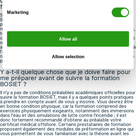
Que se passe-t-il si j'échoue à une partie de la
formation BOSIET ?
Marketing
Si vous échouez à un module spécifique lors de votre formation
BOSIET, la plupart des centres de formation agréés vous
permettront de repasser uniquement ce module plutôt que de
refaire la formation dans son intégralité. Les épreuves pratiques,
telles que l'exercice HUET en piscine, sont celles que les
candidats trouvent le plus souvent difficiles, mais les formateurs
Allow all
ont l'habitude d'accompagner les participants anxieux pour les
aider à les surmonter. Contactez votre organisme de formation à
l'avance si vous avez des inquiétudes, car il pourra souvent vous
rassurer ou vous fournir des conseils supplémentaires pour vous
Allow selection
préparer.
Y a-t-il quelque chose que je doive faire pour
me préparer avant de suivre la formation
BOSIET ?
Il n'y a pas de conditions préalables académiques officielles pour
suivre la formation BOSIET, mais il y a quelques points pratiques
à prendre en compte avant de vous y inscrire. Vous devrez être
en bonne condition physique, car la formation comprend des
exercices physiquement exigeants, notamment des immersions
dans l'eau et des simulations de lutte contre l'incendie ; il est
donc fortement recommandé d'obtenir au préalable votre
certificat médical offshore. Certains prestataires de formation
proposent également des modules de préformation en ligne qui
vous permettent de vous familiariser avec la théorie avant les