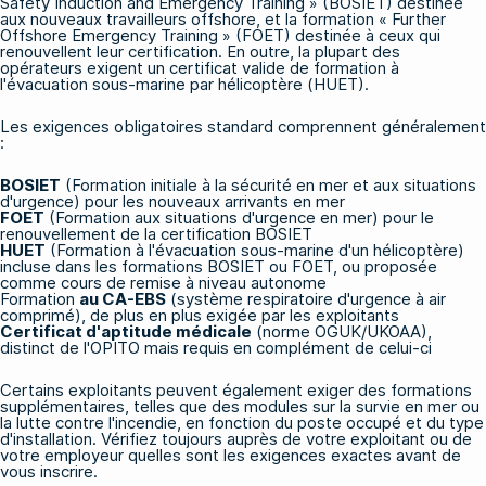
Safety Induction and Emergency Training » (BOSIET) destinée
aux nouveaux travailleurs offshore, et la formation « Further
Offshore Emergency Training » (FOET) destinée à ceux qui
renouvellent leur certification. En outre, la plupart des
opérateurs exigent un certificat valide de formation à
l'évacuation sous-marine par hélicoptère (HUET).
Les exigences obligatoires standard comprennent généralement
:
BOSIET
(Formation initiale à la sécurité en mer et aux situations
d'urgence) pour les nouveaux arrivants en mer
FOET
(Formation aux situations d'urgence en mer) pour le
renouvellement de la certification BOSIET
HUET
(Formation à l'évacuation sous-marine d'un hélicoptère)
incluse dans les formations BOSIET ou FOET, ou proposée
comme cours de remise à niveau autonome
Formation
au CA-EBS
(système respiratoire d'urgence à air
comprimé), de plus en plus exigée par les exploitants
Certificat d'aptitude médicale
(norme OGUK/UKOAA),
distinct de l'OPITO mais requis en complément de celui-ci
Certains exploitants peuvent également exiger des formations
supplémentaires, telles que des modules sur la survie en mer ou
la lutte contre l'incendie, en fonction du poste occupé et du type
d'installation. Vérifiez toujours auprès de votre exploitant ou de
votre employeur quelles sont les exigences exactes avant de
vous inscrire.