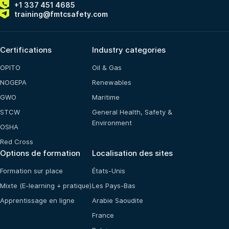
+1 337 451 4685
training@fmtcsafety.com
Certifications
Industry categories
OPITO
Oil & Gas
NOGEPA
Renewables
GWO
Maritime
STCW
General Health, Safety &
Environment
OSHA
Red Cross
Options de formation
Localisation des sites
Formation sur place
États-Unis
Mixte (E-learning + pratique)
Les Pays-Bas
Apprentissage en ligne
Arabie Saoudite
France