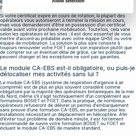
expire alors que je suis déjà en mer pour une
Allow selection
rotation ?
Si votre certificat expire en cours de rotation, la plupart des
opérateurs vous autoriseront à terminer la mission en cours,
mais vous demanderont d'être en possession d'un certificat
valide avant votre prochaine mobilisation. Toutefois, cela varie
selon les opérateurs et les sites ; il est donc essentiel de vous
mettre d'accord au préalable avec votre équipe QHSE ou votre
équipe de mobilisation. La solution la plus sûre consiste à
toujours renouveler votre FOET avant son expiration plutôt que
de compter sur un éventuel délai de grâce, car les politiques
peuvent changer et les exceptions ne sont pas garanties.
Le module CA-EBS est-il obligatoire, ou puis-je
délocaliser mes activités sans lui ?
Le module CA-EBS (système de respiration d'urgence à air
comprimé) est de plus en plus souvent considéré comme
obligatoire par la majorité des opérateurs britanniques de la mer
du Nord, même s'il s'agit techniquement d'un complément aux
formations BOSIET et FOET. Dans la pratique, de nombreux
opérateurs refuseront de délivrer un permis d'embarquement
sans preuve d'une formation CA-EBS, en particulier pour les
installations nécessitant un déplacement en hélicoptère. Afin
d'éviter tout problème de dernière minute, il est fortement
recommandé de suivre votre formation BOSIET ou FOET en
incluant le module CA-EBS de manière standard.