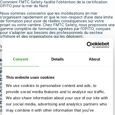
Comment FMTC Safety facilite l'obtention de la certification
OPITO pour la mer du Nord
Nous sommes conscients que les mobilisations en mer
s'organisent rapidement et que le non-respect d'une date limite
de formation peut avoir de réelles conséquences sur votre
projet ou votre carrière. Chez FMTC Safety, nous proposons une
gamme complète de formations agréées par l'OPITO, conçues
pour s'adapter aux besoins des professionnels du secteur
offshore et des organisations qui les déploient.
Voici pourquoi nous sommes le choix le plus judicieux pour
répondre à vos besoins en matière d'OPITO :
Consent
Details
About
Nous garantissons la tenue des cours
même avec un petit
nombre de participants, afin que votre formation ne soit jamais
annulée à la dernière minute
Possibilité d'annuler ou de reporter
gratuitement jusqu'à 24
heures avant le début du cours
This website uses cookies
Des centres de formation stratégiquement situés
à
proximité d'aéroports, de ports et de grands pôles industriels,
We use cookies to personalise content and ads, to
notamment notre site aux Pays-Bas
Options de formation en ligne OPITO
pour effectuer
provide social media features and to analyse our traffic.
efficacement la préparation préalable au cours avant de se
We also share information about your use of our site with
rendre sur place
Des formateurs expérimentés
ayant une véritable
our social media, advertising and analytics partners who
expérience en mer, ce qui rend la formation pratique et
directement applicable
may combine it with other information that you’ve