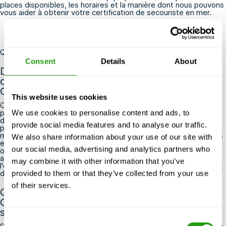
places disponibles, les horaires et la manière dont nous pouvons
vous aider à obtenir votre certification de secouriste en mer.
Questions fréquemment posées
Consent
Details
About
Dois-je déjà être un professionnel de santé
diplômé pour m'inscrire à la formation OPITO
Offshore Medic ?
This website uses cookies
Oui, la formation OPITO Offshore Medic s'adresse aux
professionnels de santé déjà diplômés, tels que les infirmiers
We use cookies to personalise content and ads, to
diplômés d'État, les ambulanciers paramédicaux ou tout autre
provide social media features and to analyse our traffic.
praticien de santé agréé. Il ne s'agit pas d'une formation
médicale de base : elle s'appuie sur vos connaissances cliniques
We also share information about your use of our site with
existantes et les adapte aux exigences spécifiques du milieu
our social media, advertising and analytics partners who
offshore. Si vous n'êtes pas certain que vos qualifications
actuelles répondent aux critères d'admission, veuillez contacter
may combine it with other information that you’ve
l'organisme de formation agréé par l'OPITO de votre choix avant
de vous inscrire.
provided to them or that they’ve collected from your use
of their services.
Que se passe-t-il si mon certificat OPITO
Offshore Medic expire avant que je puisse
suivre la formation de renouvellement ?
Consent