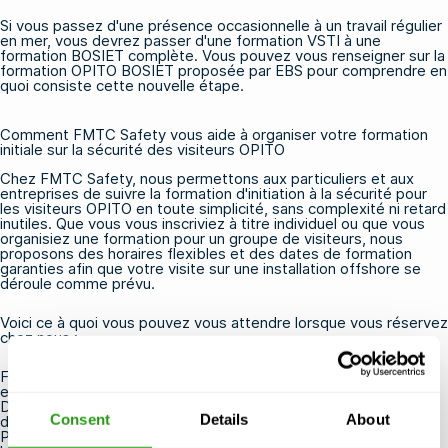
Si vous passez d'une présence occasionnelle à un travail régulier
en mer, vous devrez passer d'une formation VSTI à une
formation BOSIET complète. Vous pouvez vous renseigner sur la
formation
OPITO BOSIET proposée par EBS
pour comprendre en
quoi consiste cette nouvelle étape.
Comment FMTC Safety vous aide à organiser votre formation
initiale sur la sécurité des visiteurs OPITO
Chez FMTC Safety, nous permettons aux particuliers et aux
entreprises de suivre la formation d'initiation à la sécurité pour
les visiteurs OPITO en toute simplicité, sans complexité ni retard
inutiles. Que vous vous inscriviez à titre individuel ou que vous
organisiez une formation pour un groupe de visiteurs, nous
proposons des horaires flexibles et des dates de formation
garanties afin que votre visite sur une installation offshore se
déroule comme prévu.
Voici ce à quoi vous pouvez vous attendre lorsque vous réservez
chez nous :
Formation certifiée OPITO dispensée par des formateurs
expérimentés en sécurité offshore
Des centres de formation stratégiquement situés à proximité
Consent
Details
About
des aéroports et des ports, pour un accès facile
Possibilité d'annuler ou de reporter la formation jusqu'à 24