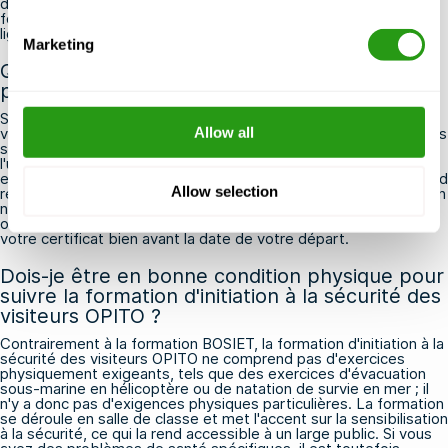
de l'exploitant de l'installation et de votre prestataire de
formation avant de supposer qu'une formation entièrement en
ligne sera acceptée.
Marketing
Que se passe-t-il si j'arrive à l'héliport ou au
port sans certificat VSTI valide ?
Sans un certificat OPITO de formation initiale à la sécurité des
visiteurs en cours de validité, l'accès à l'installation offshore vous
Allow all
sera très certainement refusé, quels que soient l'objet ou
l'urgence de votre visite. Les exploitants ont l'obligation légale
et contractuelle de s'assurer que l'ensemble du personnel à bord
Allow selection
respecte les normes minimales de sécurité, et aucune exception
n'est généralement accordée. Pour éviter des retards coûteux
ou l'annulation de votre visite, vérifiez toujours la validité de
votre certificat bien avant la date de votre départ.
Dois-je être en bonne condition physique pour
suivre la formation d'initiation à la sécurité des
visiteurs OPITO ?
Contrairement à la formation BOSIET, la formation d'initiation à la
sécurité des visiteurs OPITO ne comprend pas d'exercices
physiquement exigeants, tels que des exercices d'évacuation
sous-marine en hélicoptère ou de natation de survie en mer ; il
n'y a donc pas d'exigences physiques particulières. La formation
se déroule en salle de classe et met l'accent sur la sensibilisation
à la sécurité, ce qui la rend accessible à un large public. Si vous