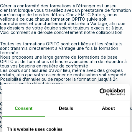
Gérer la conformité des formations à l'étranger est un jeu
d'enfant lorsque vous travaillez avec un prestataire de formation
qui s'occupe de tous les détails. Chez FMTC Safety, nous
veillons à ce que chaque formation OPITO suivie soit
correctement et ponctuellement déclarée à Vantage, afin que
les dossiers de votre équipe soient toujours exacts et à jour.
Voici comment se déroule concrètement notre collaboration :
Toutes les formations OPITO sont certifiées et les résultats
sont transmis directement à Vantage une fois la formation
terminée
Nous proposons une large gamme de
formations de base
OPITO
et
de formations offshore avancées
afin de répondre à
tous vos besoins en matière de conformité
Les cours sont assurés d'avoir lieu, même avec des groupes
réduits, afin que votre calendrier de mobilisation soit respecté
Possibilité d'annuler ou de reporter la formation jusqu'à 24
heures avant le début du cours
Les sites de formation sont stratégiquement situés à proximité
des ports et des aéroports dans plusieurs pays
Que vous réserviez une formation pour un seul intervenant ou
que vous gériez la formation de toute une équipe de projet, nous
Consent
Details
About
sommes là pour vous aider.
Contactez-nous
pour discuter de
vos besoins en matière de formation offshore et découvrir
comment nous pouvons vous aider à maintenir votre personnel
certifié, en conformité et prêt à intervenir.
This website uses cookies