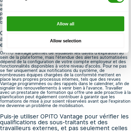
de saisir les résultats dans le système. Dans la plupart des cas,
une fiche manquante est due à un retard de saisie ou à une
erreur administrative au niveau du centre de formation, ce qui
peut être résolu rapidement. Si le problème persiste, vous
pouvez saisir directement l'OPITO, qui veille à l'intégrité de la
base de données Vantage.
Allow all
OPITO Vantage envoie-t-il des alertes
automatiques lorsque la certification d'un
Allow selection
employé est sur le point d'expirer ?
OPITO Vantage permet de visualiser les dates d'expiration au
sein de la plateforme, mais l'étendue des alertes automatisées
dépend de la configuration de votre compte employeur et des
fonctionnalités disponibles à votre niveau d'accès. Pour ne pas
se fier uniquement aux notifications du système, de
nombreuses équipes chargées de la conformité mettent en
place leurs propres processus internes, tels que des revues
Vantage programmées ou des rappels dans le calendrier, afin de
signaler les renouvellements à venir bien à l'avance. Travailler
avec un prestataire de formation qui offre une aide proactive à la
planification peut également contribuer à garantir que les
formations de mise à jour soient réservées avant que l'expiration
ne devienne un problème de mobilisation.
Puis-je utiliser OPITO Vantage pour vérifier les
qualifications des sous-traitants et des
travailleurs externes, et pas seulement celles