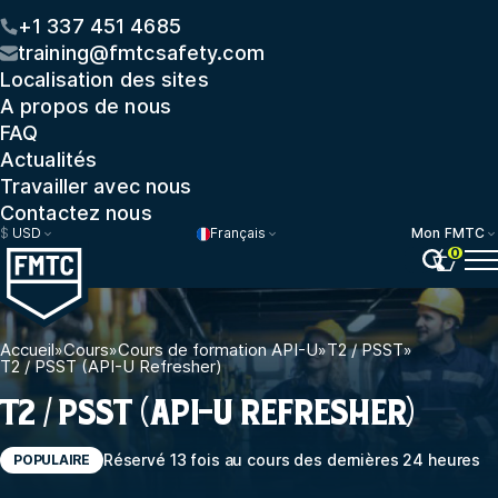
+1 337 451 4685
training@fmtcsafety.com
Localisation des sites
A propos de nous
FAQ
Actualités
Travailler avec nous
Contactez nous
$
USD
Français
Mon FMTC
0
Accueil
»
Cours
»
Cours de formation API-U
»
T2 / PSST
»
T2 / PSST (API-U Refresher)
T2 / PSST (API-U REFRESHER)
Réservé 13 fois au cours des dernières 24 heures
POPULAIRE