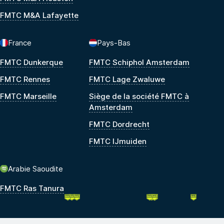
FMTC M&A Lafayette
France
Pays-Bas
FMTC Dunkerque
FMTC Schiphol Amsterdam
FMTC Rennes
FMTC Lage Zwaluwe
FMTC Marseille
Siège de la société FMTC à
Amsterdam
FMTC Dordrecht
FMTC IJmuiden
Arabie Saoudite
FMTC Ras Tanura