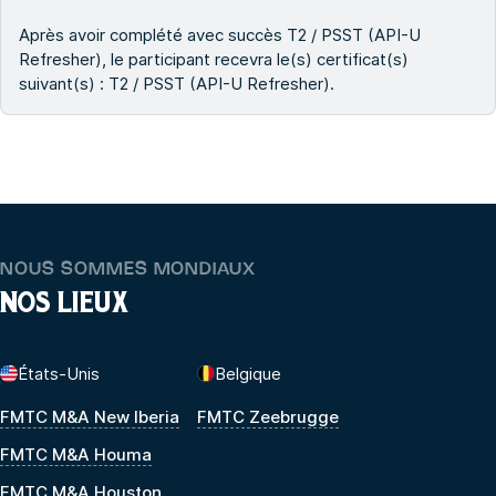
Après avoir complété avec succès T2 / PSST (API-U
Refresher), le participant recevra le(s) certificat(s)
suivant(s) : T2 / PSST (API-U Refresher).
NOUS SOMMES MONDIAUX
NOS LIEUX
États-Unis
Belgique
FMTC M&A New Iberia
FMTC Zeebrugge
FMTC M&A Houma
FMTC M&A Houston