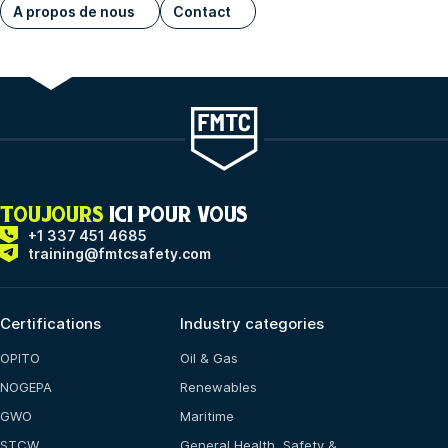
A propos de nous
Contact
TOUJOURS
ICI POUR VOUS
+1 337 451 4685
training@fmtcsafety.com
Certifications
Industry categories
OPITO
Oil & Gas
NOGEPA
Renewables
GWO
Maritime
STCW
General Health, Safety &