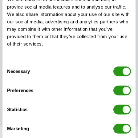
provide social media features and to analyse our traffic.
We also share information about your use of our site with
our social media, advertising and analytics partners who
may combine it with other information that you’ve
provided to them or that they’ve collected from your use
Une assistance
of their services.
Toujours certifié,
clientèle
toujours de
exceptionnelle,
qualité
de jour comme
de nuit
Consent
Necessary
Selection
Preferences
Vos
commentaires
Statistics
façonnent notre
excellence
Marketing