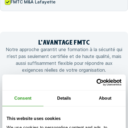
FMTC M&A Lafayette
L'
AVANTAGE
FMTC
Notre approche garantit une formation à la sécurité qui
n'est pas seulement certifiée et de haute qualité, mais
aussi suffisamment flexible pour répondre aux
exigences réelles de votre organisation.
Consent
Details
About
Continuité de la
Une formation
formation
flexible et
This website uses cookies
garantie, quoi
adaptée à vos
qu'il arrive
besoins
We use cookies to personalise content and ads, to