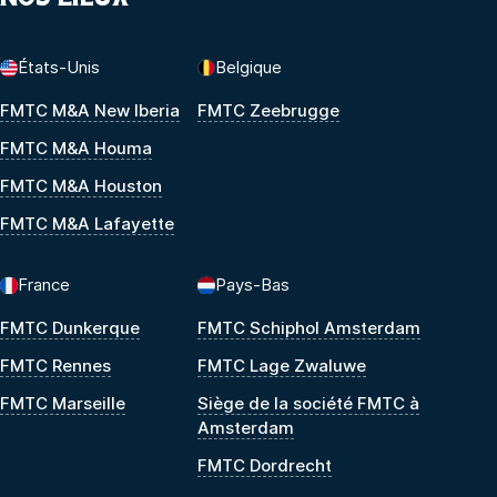
États-Unis
Belgique
FMTC M&A New Iberia
FMTC Zeebrugge
FMTC M&A Houma
FMTC M&A Houston
FMTC M&A Lafayette
France
Pays-Bas
FMTC Dunkerque
FMTC Schiphol Amsterdam
FMTC Rennes
FMTC Lage Zwaluwe
FMTC Marseille
Siège de la société FMTC à
Amsterdam
FMTC Dordrecht