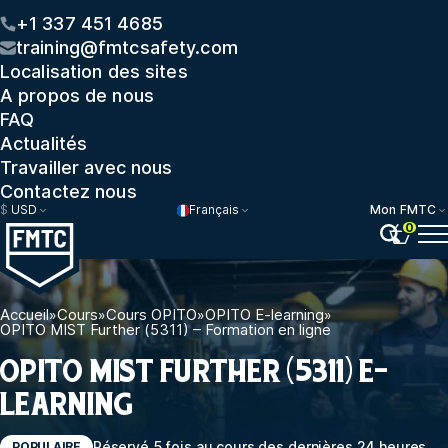
+1 337 451 4685
training@fmtcsafety.com
Localisation des sites
A propos de nous
FAQ
Actualités
Travailler avec nous
Contactez nous
$
USD
Français
Mon FMTC
0
Accueil
»
Cours
»
Cours OPITO
»
OPITO E-learning
»
OPITO MIST Further (5311) – Formation en ligne
OPITO MIST FURTHER (5311) E-
LEARNING
Réservé 5 fois au cours des dernières 24 heures
POPULAIRE