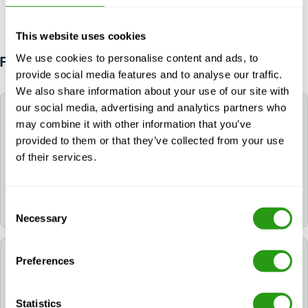
This website uses cookies
We use cookies to personalise content and ads, to
FAQ
provide social media features and to analyse our traffic.
We also share information about your use of our site with
our social media, advertising and analytics partners who
En quoi consiste exactement le cours en ligne
may combine it with other information that you’ve
MIST Further ?
provided to them or that they’ve collected from your use
of their services.
Le cours OPITO MIST Further (ou MIST-F) est un
cours de remise à niveau approuvé par l'OPITO
destiné aux travailleurs expérimentés qui souhaitent
Consent
renouveler leur certification de sécurité OPITO MIST.
Necessary
Selection
À qui s'adresse ce cours ? Ai-je besoin d'une
Preferences
formation préalable pour le suivre ?
Statistics
Oui, en règle générale, vous devez déjà être titulaire