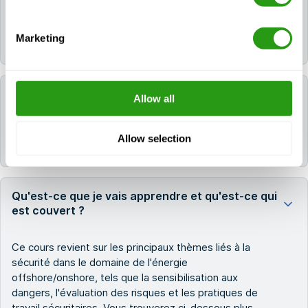
d'un certificat OPITO MIST Initial/Further valide ou
disposer d'un numéro Vantage valide et d'une
Marketing
expérience offshore pertinente.
Combien de temps faut-il pour terminer ?
Allow all
En général, 3 à 4 heures de contenu d'apprentissage
Allow selection
en ligne.
Qu'est-ce que je vais apprendre et qu'est-ce qui
est couvert ?
Ce cours revient sur les principaux thèmes liés à la
sécurité dans le domaine de l'énergie
offshore/onshore, tels que la sensibilisation aux
dangers, l'évaluation des risques et les pratiques de
travail sécuritaires. Vous trouverez ci-dessous plus