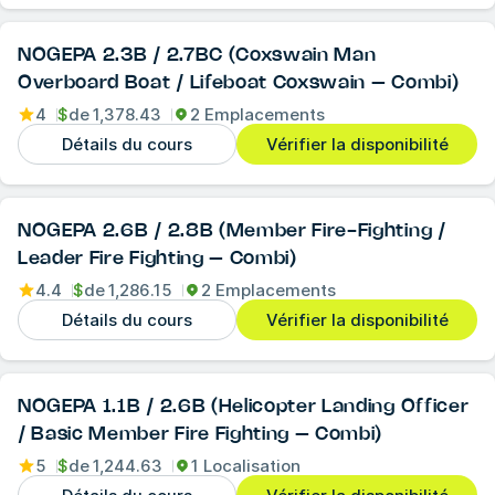
NOGEPA 2.3B / 2.7BC (Coxswain Man
Overboard Boat / Lifeboat Coxswain – Combi)
4
$
de
1,378.43
2 Emplacements
Détails du cours
Vérifier la disponibilité
NOGEPA 2.6B / 2.8B (Member Fire-Fighting /
Leader Fire Fighting – Combi)
4.4
$
de
1,286.15
2 Emplacements
Détails du cours
Vérifier la disponibilité
NOGEPA 1.1B / 2.6B (Helicopter Landing Officer
/ Basic Member Fire Fighting – Combi)
5
$
de
1,244.63
1 Localisation