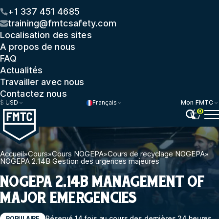
+1 337 451 4685
training@fmtcsafety.com
Localisation des sites
A propos de nous
FAQ
Actualités
Travailler avec nous
Contactez nous
$
USD
Français
Mon FMTC
0
Accueil
»
Cours
»
Cours NOGEPA
»
Cours de recyclage NOGEPA
»
NOGEPA 2.14B Gestion des urgences majeures
NOGEPA 2.14B MANAGEMENT OF
MAJOR EMERGENCIES
Réservé 14 fois au cours des dernières 24 heures
POPULAIRE