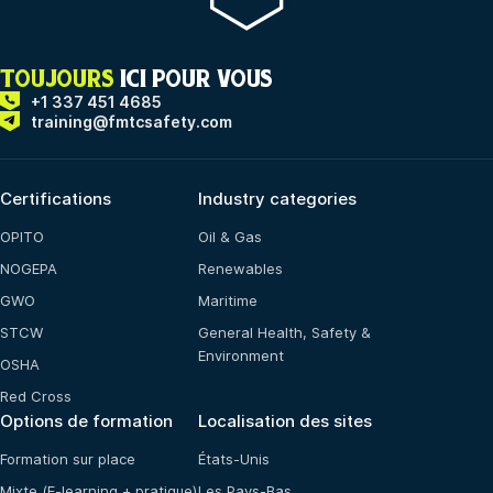
TOUJOURS
ICI POUR VOUS
+1 337 451 4685
training@fmtcsafety.com
Certifications
Industry categories
OPITO
Oil & Gas
NOGEPA
Renewables
GWO
Maritime
STCW
General Health, Safety &
Environment
OSHA
Red Cross
Options de formation
Localisation des sites
Formation sur place
États-Unis
Mixte (E-learning + pratique)
Les Pays-Bas