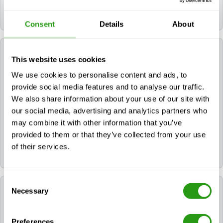
Le(s) certificat(s) pour NOGEPA 2.14B Management
of Major Emergencies reste(nt) valable(s) 4 ans.
Consent
Details
About
La FMTC peut-elle m'aider à réserver un hôtel
This website uses cookies
pour ma formation ?
We use cookies to personalise content and ads, to
provide social media features and to analyse our traffic.
Si vous avez besoin d'un hôtel, vous pouvez en faire
la demande au cours du processus de réservation. Si
We also share information about your use of our site with
vous avez déjà réservé votre cours, veuillez nous
our social media, advertising and analytics partners who
contacter via
info@fmtcsafety.com
ou appeler le
+31
may combine it with other information that you’ve
(0) 85 130 74 61.
Votre courriel de confirmation
provided to them or that they’ve collected from your use
contiendra tous les détails concernant l'hôtel et les
of their services.
instructions d'enregistrement.
Consent
Quelle est la langue utilisée pendant le cours ?
Necessary
Selection
Tous les cours du FMTC sont dispensés en anglais.
Preferences