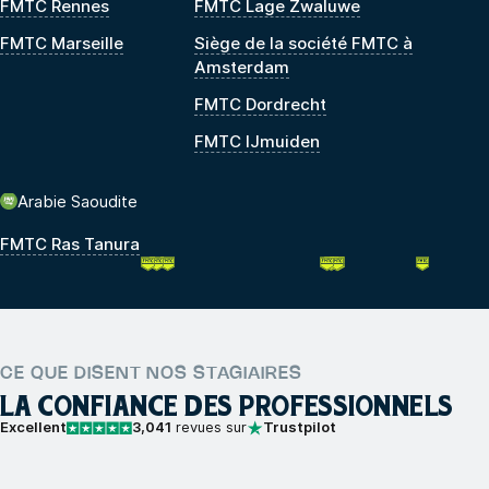
FMTC Rennes
FMTC Lage Zwaluwe
FMTC Marseille
Siège de la société FMTC à
Amsterdam
FMTC Dordrecht
FMTC IJmuiden
Arabie Saoudite
FMTC Ras Tanura
CE QUE DISENT NOS STAGIAIRES
LA CONFIANCE DES PROFESSIONNELS
Excellent
3,041
revues sur
Trustpilot