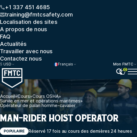
+1 337 451 4685
training@fmtcsafety.com
Localisation des sites
A propos de nous
FAQ
Actualités
Travailler avec nous
Contactez nous
$
USD
Français
Mon FMTC
0
Accueil
»
Cours
»
Cours OSHA
»
Survie en mer et opérations maritimes
»
Opérateur de palan homme-cavalier
MAN-RIDER HOIST OPERATOR
Réservé 17 fois au cours des dernières 24 heures
POPULAIRE