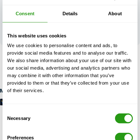
Consent
Details
About
Vos
commentaires
façonnent notre
This website uses cookies
excellence
We use cookies to personalise content and ads, to
provide social media features and to analyse our traffic.
SANS RISQUE
We also share information about your use of our site with
Jusqu'à 24 heures à l'avance, annulation gratuite annulation,
our social media, advertising and analytics partners who
pas de prépaiement requis.
may combine it with other information that you’ve
provided to them or that they’ve collected from your use
of their services.
Modes de paiement
Consent
Necessary
Selection
Preferences