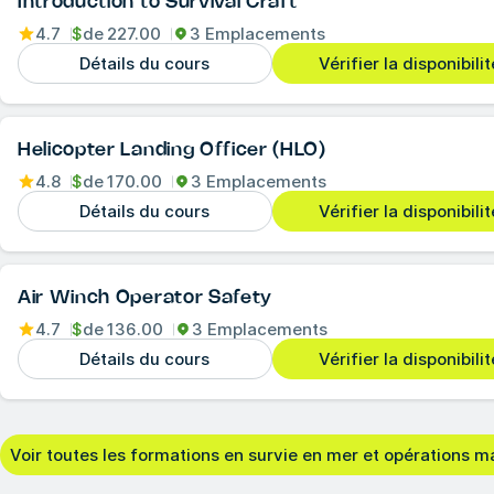
Introduction to Survival Craft
4.7
$
de
227.00
3 Emplacements
Détails du cours
Vérifier la disponibilit
Helicopter Landing Officer (HLO)
4.8
$
de
170.00
3 Emplacements
Détails du cours
Vérifier la disponibilit
Air Winch Operator Safety
4.7
$
de
136.00
3 Emplacements
Détails du cours
Vérifier la disponibilit
Voir toutes les formations en survie en mer et opérations m